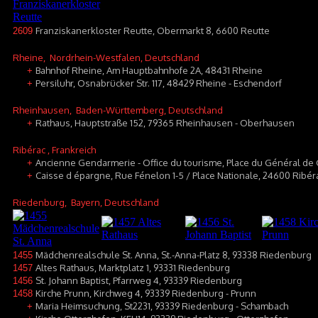
Franziskanerkloster Reutte, Obermarkt 8, 6600 Reutte
2609
Rheine
, Nordrhein-Westfalen, Deutschland
Bahnhof Rheine, Am Hauptbahnhofe 2A, 48431 Rheine
+
Persiluhr, Osnabrücker Str. 117, 48429 Rheine - Eschendorf
+
Rheinhausen
, Baden-Württemberg, Deutschland
Rathaus, Hauptstraße 152, 79365 Rheinhausen - Oberhausen
+
Ribérac
, Frankreich
Ancienne Gendarmerie - Office du tourisme, Place du Général de
+
Caisse d épargne, Rue Fénelon 1-5 / Place Nationale, 24600 Ribér
+
Riedenburg
, Bayern, Deutschland
Mädchenrealschule St. Anna, St.-Anna-Platz 8, 93338 Riedenburg
1455
Altes Rathaus, Marktplatz 1, 93331 Riedenburg
1457
St. Johann Baptist, Pfarrweg 4, 93339 Riedenburg
1456
Kirche Prunn, Kirchweg 4, 93339 Riedenburg - Prunn
1458
Maria Heimsuchung, St2231, 93339 Riedenburg - Schambach
+