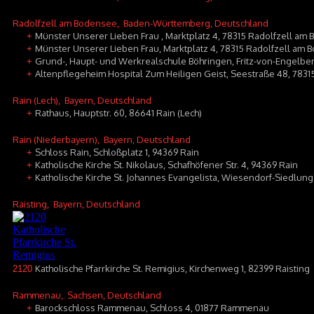
Radolfzell am Bodensee
, Baden-Württemberg, Deutschland
Münster Unserer Lieben Frau , Marktplatz 4, 78315 Radolfzell am
+
Münster Unserer Lieben Frau, Marktplatz 4, 78315 Radolfzell am
+
Grund-, Haupt- und Werkrealschule Böhringen, Fritz-von-Engelber
+
Altenpflegeheim Hospital Zum Heiligen Geist, Seestraße 48, 783
+
Rain (Lech)
, Bayern, Deutschland
Rathaus, Hauptstr. 60, 86641 Rain (Lech)
+
Rain (Niederbayern)
, Bayern, Deutschland
Schloss Rain, Schloßplatz 1, 94369 Rain
+
Katholische Kirche St. Nikolaus, Schafhöfener Str. 4, 94369 Rain
+
Katholische Kirche St. Johannes Evangelista, Wiesendorf-Siedlung
+
Raisting
, Bayern, Deutschland
Katholische Pfarrkirche St. Remigius, Kirchenweg 1, 82399 Raisting
2120
Rammenau
, Sachsen, Deutschland
Barockschloss Rammenau, Schloss 4, 01877 Rammenau
+