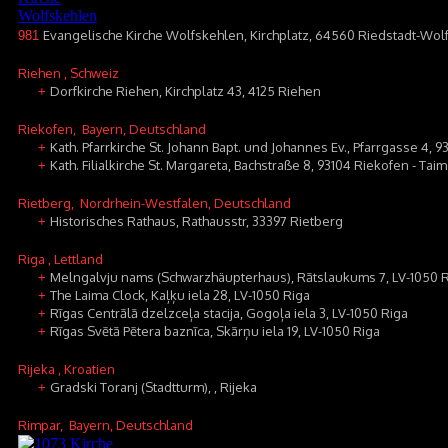
Evangelische Kirche Wolfskehlen, Kirchplatz, 64560 Riedstadt-Wol
981
Riehen
, Schweiz
Dorfkirche Riehen, Kirchplatz 43, 4125 Riehen
+
Riekofen
, Bayern, Deutschland
Kath. Pfarrkirche St. Johann Bapt. und Johannes Ev., Pfarrgasse 4, 
+
Kath. Filialkirche St. Margareta, Bachstraße 8, 93104 Riekofen - Tai
+
Rietberg
, Nordrhein-Westfalen, Deutschland
Historisches Rathaus, Rathausstr, 33397 Rietberg
+
Riga
, Lettland
Melngalvju nams (Schwarzhäupterhaus), Rātslaukums 7, LV-1050 
+
The Laima Clock, Kaļķu iela 28, LV-1050 Riga
+
Rīgas Centrālā dzelzceļa stacija, Gogoļa iela 3, LV-1050 Riga
+
Rīgas Svētā Pētera baznīca, Skārņu iela 19, LV-1050 Riga
+
Rijeka
, Kroatien
Gradski Toranj (Stadtturm), , Rijeka
+
Rimpar
, Bayern, Deutschland