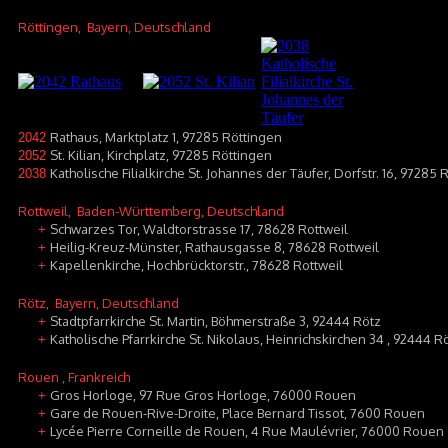
Röttingen
, Bayern, Deutschland
Rathaus, Marktplatz 1, 97285 Röttingen
2042
St. Kilian, Kirchplatz, 97285 Röttingen
2052
Katholische Filialkirche St. Johannes der Täufer, Dorfstr. 16, 97285
2038
Rottweil
, Baden-Württemberg, Deutschland
Schwarzes Tor, Waldtorstrasse 17, 78628 Rottweil
+
Heilig-Kreuz-Münster, Rathausgasse 8, 78628 Rottweil
+
Kapellenkirche, Hochbrücktorstr., 78628 Rottweil
+
Rötz
, Bayern, Deutschland
Stadtpfarrkirche St. Martin, Böhmerstraße 3, 92444 Rötz
+
Katholische Pfarrkirche St. Nikolaus, Heinrichskirchen 34 , 92444 R
+
Rouen
, Frankreich
Gros Horloge, 97 Rue Gros Horloge, 76000 Rouen
+
Gare de Rouen-Rive-Droite, Place Bernard Tissot, 7600 Rouen
+
Lycée Pierre Corneille de Rouen, 4 Rue Maulévrier, 76000 Rouen
+