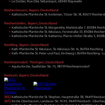
Le Dolder, Rue Dite Sébastopol, 68340 Riquewihr
+
Reichersbeuern
, Bayern, Deutschland
Katholische Pfarrkirche St. Korbinian, Tölzer Str. 18, 83677 Reiche
+
Reichertshofen
, Bayern, Deutschland
Katholische Pfarrkirche St. Margaretha, Marktstraße 7, 85084 Reic
+
Katholische Pfarrkirche St. Nikolaus, Forststraße 33, 85084 Reiche
+
Katholische Pfarrkirche St. Katharina, Pfarrer-Höfler-Straße 5, 85
+
Reichling
, Bayern, Deutschland
Kath. Pfarrkirche St. Nikolaus, St.-Nikolaus-Str. 16, 86934 Reichling
+
Kath. Pfarrkirche St. Peter und Paul, Kirchweg 1, 86934 Reichling -
+
Reichmannsdorf
, Thüringen, Deutschland
Aquila-Kirche, Saalfelder Str. 75, 98739 Reichmannsdorf
+
Reisbach
, Bayern, Deutschland
Katholische Pfarrkirche St. Stephan, Hauptstraße 38, 94419 Reisba
3412
Kirche Oberhausen, Landauer Str. 111-115, 94419 Reisbach - Oberha
3472