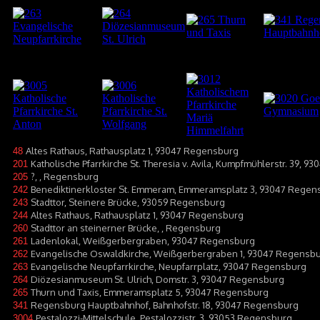
Altes Rathaus, Rathausplatz 1, 93047 Regensburg
48
Katholische Pfarrkirche St. Theresia v. Avila, Kumpfmühlerstr. 39, 
201
?, , Regensburg
205
Benediktinerkloster St. Emmeram, Emmeramsplatz 3, 93047 Regen
242
Stadttor, Steinere Brücke, 93059 Regensburg
243
Altes Rathaus, Rathausplatz 1, 93047 Regensburg
244
Stadttor an steinerner Brücke, , Regensburg
260
Ladenlokal, Weißgerbergraben, 93047 Regensburg
261
Evangelische Oswaldkirche, Weißgerbergraben 1, 93047 Regensb
262
Evangelische Neupfarrkirche, Neupfarrplatz, 93047 Regensburg
263
Diözesianmuseum St. Ulrich, Domstr. 3, 93047 Regensburg
264
Thurn und Taxis, Emmeramsplatz 5, 93047 Regensburg
265
Regensburg Hauptbahnhof, Bahnhofstr. 18, 93047 Regensburg
341
Pestalozzi-Mittelschule, Pestalozzistr. 3, 93053 Regensburg
3004