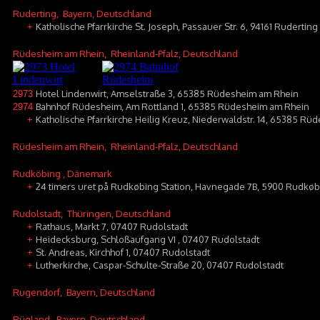
Ruderting
, Bayern, Deutschland
Katholische Pfarrkirche St. Joseph, Passauer Str. 6, 94161 Ruderting
+
Rüdesheim am Rhein
, Rheinland-Pfalz, Deutschland
Hotel Lindenwirt, Amselstraße 3, 65385 Rüdesheim am Rhein
2973
Bahnhof Rüdesheim, Am Rottland 1, 65385 Rüdesheim am Rhein
2974
Katholische Pfarrkirche Heilig Kreuz, Niederwaldstr. 14, 65385 R
+
Rüdesheim am Rhein
, Rheinland-Pfalz, Deutschland
Rudköbing
, Dänemark
24 timers uret på Rudkøbing Station, Havnegade 7B, 5900 Rudkøb
+
Rudolstadt
, Thüringen, Deutschland
Rathaus, Markt 7, 07407 Rudolstadt
+
Heidecksburg, Schloßaufgang VI , 07407 Rudolstadt
+
St. Andreas, Kirchhof 1, 07407 Rudolstadt
+
Lutherkirche, Caspar-Schulte-Straße 20, 07407 Rudolstadt
+
Rugendorf
, Bayern, Deutschland
Rügland
, Bayern, Deutschland