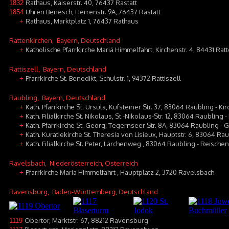
Rathaus, Kaiserstr. 40, 76437 Rastatt
1832
Uhren Benesch, Herrenstr. 9A, 76437 Rastatt
1854
Rathaus, Marktplatz 1, 76437 Rathaus
+
Rattenkirchen
, Bayern, Deutschland
Katholische Pfarrkirche Mariä Himmelfahrt, Kirchenstr. 4, 84431 Rat
+
Rattiszell
, Bayern, Deutschland
Pfarrkirche St. Benedikt, Schulstr. 1, 94372 Rattiszell
+
Raubling
, Bayern, Deutschland
Kath. Pfarrkirche St. Ursula, Kufsteiner Str. 37, 83064 Raubling - Ki
+
Kath. Filialkirche St. Nikolaus, St.-Nikolaus-Str. 12, 83064 Raubling 
+
Kath. Pfarrkirche St. Georg, Tegernseer Str. 8A, 83064 Raubling 
+
Kath. Kuratiekirche St. Theresia von Lisieux, Hauptstr. 6, 83064 Rau
+
Kath. Filialkirche St. Peter, Lärchenweg , 83064 Raubling - Reischen
+
Ravelsbach
, Niederösterreich, Österreich
Pfarrkirche Maria Himmelfahrt , Hauptplatz 2, 3720 Ravelsbach
+
Ravensburg
, Baden-Württemberg, Deutschland
Obertor, Marktstr. 67, 88212 Ravensburg
1119