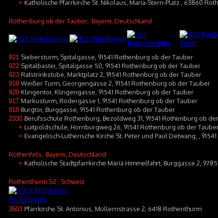
Katholische Pfarrkirche St. Nikolaus, Maria-Stern-Platz , 63860 Ro
+
Rothenburg ob der Tauber
, Bayern, Deutschland
Siebersturm, Spitalgasse, 91541 Rothenburg ob der Tauber
921
Spitalbastei, Spitalgasse 50, 91541 Rothenburg ob der Tauber
922
Ratstrinkstube, Marktplatz 2, 91541 Rothenburg ob der Tauber
923
Weißer Turm, Georgengasse 2, 91541 Rothenburg ob der Tauber
918
Klingentor, Klingengasse, 91541 Rothenburg ob der Tauber
920
Markusturm, Rödergasse 1, 91541 Rothenburg ob der Tauber
917
Burgtor, Burggasse, 91541 Rothenburg ob der Tauber
919
Berufsschule Rothenburg, Bezoldweg 31, 91541 Rothenburg ob de
2330
Luitpoldschule, Hornburgweg 26, 91541 Rothenburg ob der Taube
+
Evangelisch-Lutherische Kirche St. Peter und Paul Detwang, , 915
+
Rothenfels
, Bayern, Deutschland
Katholische Stadtpfarrkirche Mariä Himmelfahrt, Burggasse 2, 9785
+
Rothenthurm SZ
, Schweiz
Pfarrkirche St. Antonius, Müllernstrasse 2, 6418 Rothenthurm
3503