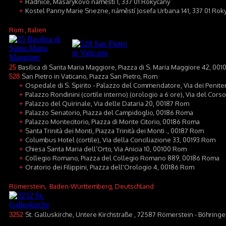
Radnice, Masarykovo náměstí 1, 337 01 Rokycany
+
Kostel Panny Marie Snezne, náměstí Josefa Urbana 141, 337 01 Rok
+
Rom
, Italien
Basilica di Santa Maria Maggiore, Piazza di S. Maria Maggiore 42, 00
25
San Pietro in Vaticano, Piazza San Pietro, Rom
528
Ospedale di S. Spirito - Palazzo del Commendatore, Via dei Penite
+
Palazzo Rondinini (cortile interno) (orologio a 6 ore), Via del Cors
+
Palazzo del Quirinale, Via delle Dataria 20, 00187 Rom
+
Palazzo Senatorio, Piazza del Campidoglio, 00186 Roma
+
Palazzo Montecitorio, Piazza di Monte Citorio, 00186 Roma
+
Santa Trinità dei Monti, Piazza Trinità dei Monti ., 00187 Rom
+
Columbus Hotel (cortile), Via della Conciliazione 33, 00193 Rom
+
Chiesa Santa Maria dell’Orto, Via Anicia 10, 00100 Rom
+
Collegio Romano, Piazza del Collegio Romano 889, 00186 Roma
+
Oratorio dei Filippini, Piazza dell'Orologio 4, 00186 Rom
+
Römerstein
, Baden-Württemberg, Deutschland
St. Galluskirche, Untere Kirchstraße , 72587 Römerstein - Böhring
3252