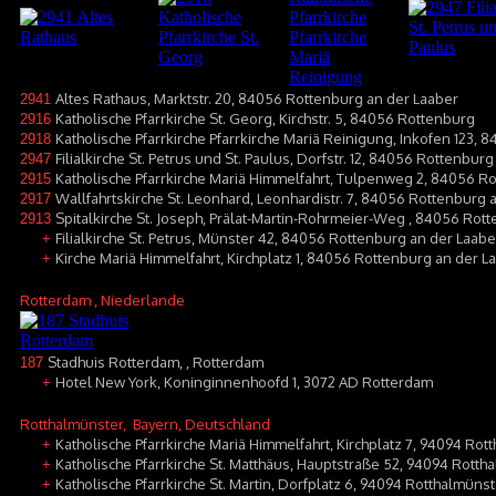
Altes Rathaus, Marktstr. 20, 84056 Rottenburg an der Laaber
2941
Katholische Pfarrkirche St. Georg, Kirchstr. 5, 84056 Rottenburg
2916
Katholische Pfarrkirche Pfarrkirche Mariä Reinigung, Inkofen 123, 
2918
Filialkirche St. Petrus und St. Paulus, Dorfstr. 12, 84056 Rottenbu
2947
Katholische Pfarrkirche Mariä Himmelfahrt, Tulpenweg 2, 84056 R
2915
Wallfahrtskirche St. Leonhard, Leonhardistr. 7, 84056 Rottenburg 
2917
Spitalkirche St. Joseph, Prälat-Martin-Rohrmeier-Weg , 84056 Rott
2913
Filialkirche St. Petrus, Münster 42, 84056 Rottenburg an der Laabe
+
Kirche Mariä Himmelfahrt, Kirchplatz 1, 84056 Rottenburg an der L
+
Rotterdam
, Niederlande
Stadhuis Rotterdam, , Rotterdam
187
Hotel New York, Koninginnenhoofd 1, 3072 AD Rotterdam
+
Rotthalmünster
, Bayern, Deutschland
Katholische Pfarrkirche Mariä Himmelfahrt, Kirchplatz 7, 94094 Rot
+
Katholische Pfarrkirche St. Matthäus, Hauptstraße 52, 94094 Rotth
+
Katholische Pfarrkirche St. Martin, Dorfplatz 6, 94094 Rotthalmüns
+