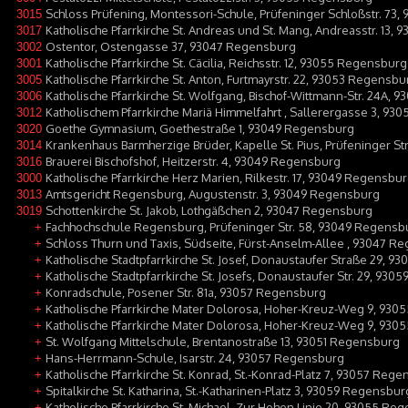
Schloss Prüfening, Montessori-Schule, Prüfeninger Schloßstr. 73
3015
Katholische Pfarrkirche St. Andreas und St. Mang, Andreasstr. 13,
3017
Ostentor, Ostengasse 37, 93047 Regensburg
3002
Katholische Pfarrkirche St. Cäcilia, Reichsstr. 12, 93055 Regensburg
3001
Katholische Pfarrkirche St. Anton, Furtmayrstr. 22, 93053 Regensbu
3005
Katholische Pfarrkirche St. Wolfgang, Bischof-Wittmann-Str. 24A,
3006
Katholischem Pfarrkirche Mariä Himmelfahrt , Sallerergasse 3, 93
3012
Goethe Gymnasium, Goethestraße 1, 93049 Regensburg
3020
Krankenhaus Barmherzige Brüder, Kapelle St. Pius, Prüfeninger S
3014
Brauerei Bischofshof, Heitzerstr. 4, 93049 Regensburg
3016
Katholische Pfarrkirche Herz Marien, Rilkestr. 17, 93049 Regensbu
3000
Amtsgericht Regensburg, Augustenstr. 3, 93049 Regensburg
3013
Schottenkirche St. Jakob, Lothgäßchen 2, 93047 Regensburg
3019
Fachhochschule Regensburg, Prüfeninger Str. 58, 93049 Regensb
+
Schloss Thurn und Taxis, Südseite, Fürst-Anselm-Allee , 93047 R
+
Katholische Stadtpfarrkirche St. Josef, Donaustaufer Straße 29, 
+
Katholische Stadtpfarrkirche St. Josefs, Donaustaufer Str. 29, 93
+
Konradschule, Posener Str. 81a, 93057 Regensburg
+
Katholische Pfarrkirche Mater Dolorosa, Hoher-Kreuz-Weg 9, 93
+
Katholische Pfarrkirche Mater Dolorosa, Hoher-Kreuz-Weg 9, 93
+
St. Wolfgang Mittelschule, Brentanostraße 13, 93051 Regensburg
+
Hans-Herrmann-Schule, Isarstr. 24, 93057 Regensburg
+
Katholische Pfarrkirche St. Konrad, St.-Konrad-Platz 7, 93057 Reg
+
Spitalkirche St. Katharina, St.-Katharinen-Platz 3, 93059 Regensbur
+
Katholische Pfarrkirche St. Michael, Zur Hohen Linie 20, 93055 Re
+