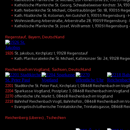
Katholische Pfarrkirche St. Georg, Schwabelweiser Kirchstr. 3A, 
+
Kath. Nebenkirche St. Michael, Obertraublinger Str. 18, 93055 Reg
+
Kath. Filialkirche St. Koloman, Am Gutshof 5, 93055 Regensburg - 
+
Wohnsiedlung Arberstraße, Arberstraße 28, 93059 Regensburg -
+
Katholische Pfarrkirche St. Josef, Wolframstr. 1, 93051 Regensburg 
+
Regenstauf
, Bayern, Deutschland
St. Jakobus, Kirchplatz 1, 93128 Regenstauf
1926
Kath. Pfarrkuratiekirche St. Michael, Kallmünzer Str. 24, 93128 Rege
+
Reichenbach im Vogtland
, Sachsen, Deutschland
Stadtkirche St. Peter Paul, Kirchplatz 1, 08468 Reichenbach im Vog
2201
Sparkasse Vogtland, Postplatz 3, 08468 Reichenbach im Vogtland
2204
öffentliche Uhr, Markt 5, 08468 Reichenbach im Vogtland
2270
Bahnhof Reichenbach Vogtl, Bahnhofstr., 08468 Reichenbach im V
2218
Evangelisch-lutherische Trinitatiskirche, Trinitatisgasse, 08468 R
+
Reichenberg (Liberec)
, Tschechien