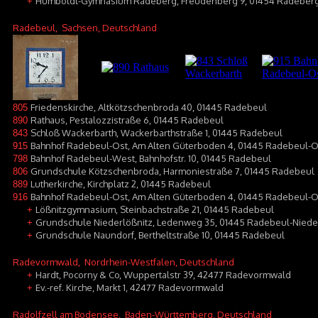
Humboldt-Gymnasium Radeberg, Freudenberg 9, 01454 Radeber
+
Radebeul
, Sachsen, Deutschland
Friedenskirche, Altkötzschenbroda 40, 01445 Radebeul
805
Rathaus, Pestalozzistraße 6, 01445 Radebeul
890
Schloß Wackerbarth, Wackerbarthstraße 1, 01445 Radebeul
843
Bahnhof Radebeul-Ost, Am Alten Güterboden 4, 01445 Radebeul-O
915
Bahnhof Radebeul-West, Bahnhofstr. 10, 01445 Radebeul
798
Grundschule Kötzschenbroda, Harmoniestraße 7, 01445 Radebeul
806
Lutherkirche, Kirchplatz 2, 01445 Radebeul
889
Bahnhof Radebeul-Ost, Am Alten Güterboden 4, 01445 Radebeul-O
916
Lößnitzgymnasium, Steinbachstraße 21, 01445 Radebeul
+
Grundschule Niederlößnitz, Ledenweg 35, 01445 Radebeul-Niede
+
Grundschule Naundorf, Bertheltstraße 10, 01445 Radebeul
+
Radevormwald
, Nordrhein-Westfalen, Deutschland
Hardt, Pocorny & Co, Wuppertalstr 39, 42477 Radevormwald
+
Ev.-ref. Kirche, Markt 1, 42477 Radevormwald
+
Radolfzell am Bodensee
, Baden-Württemberg, Deutschland