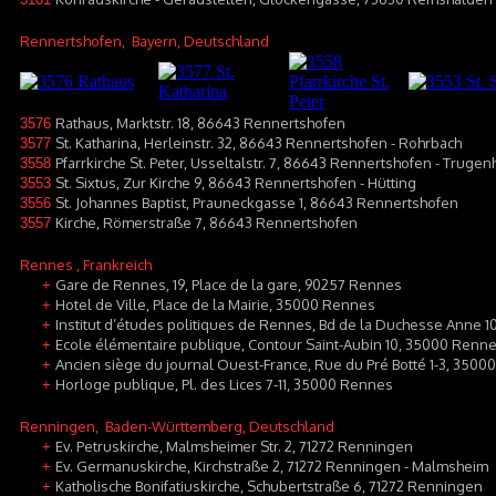
Rennertshofen
, Bayern, Deutschland
Rathaus, Marktstr. 18, 86643 Rennertshofen
3576
St. Katharina, Herleinstr. 32, 86643 Rennertshofen - Rohrbach
3577
Pfarrkirche St. Peter, Usseltalstr. 7, 86643 Rennertshofen - Truge
3558
St. Sixtus, Zur Kirche 9, 86643 Rennertshofen - Hütting
3553
St. Johannes Baptist, Prauneckgasse 1, 86643 Rennertshofen
3556
Kirche, Römerstraße 7, 86643 Rennertshofen
3557
Rennes
, Frankreich
Gare de Rennes, 19, Place de la gare, 90257 Rennes
+
Hotel de Ville, Place de la Mairie, 35000 Rennes
+
Institut d’études politiques de Rennes, Bd de la Duchesse Anne 
+
Ecole élémentaire publique, Contour Saint-Aubin 10, 35000 Renn
+
Ancien siège du journal Ouest-France, Rue du Pré Botté 1-3, 350
+
Horloge publique, Pl. des Lices 7-11, 35000 Rennes
+
Renningen
, Baden-Württemberg, Deutschland
Ev. Petruskirche, Malmsheimer Str. 2, 71272 Renningen
+
Ev. Germanuskirche, Kirchstraße 2, 71272 Renningen - Malmsheim
+
Katholische Bonifatiuskirche, Schubertstraße 6, 71272 Renningen
+