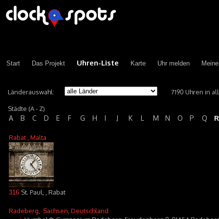
Uhren-Liste
Start
Das Projekt
Karte
Uhr melden
Meine
Länderauswahl:
7190 Uhren in a
Städte (A - Z)
R
A
B
C
D
E
F
G
H
I
J
K
L
M
N
O
P
Q
Rabat
, Malta
St. Paul, , Rabat
316
Radeberg
, Sachsen, Deutschland