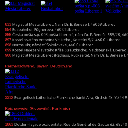
Magistrat Mesta Liberec, Nam. Dr. E. Benese 1, 46059 Liberec
833
Busbahnhof, Fügnerova, 460 01 Liberec
854
Česká pošta s.p.-003 pošta Liberec 1, nám. Dr. E. Beneše 559/28, 460
855
Kostel svatého Antonína Velikého , Kostelní 9/7, 460 01 Liberec
897
Normaluhr, náměstí Sokolovské, 460 01 Liberec
898
Kostel Nalezení svatého Kříže (Kreuzkirche), Valdstejnská, Liberec
899
Magistrat Mesta Liberec (Rathaus, Rückseite), Nam. Dr. E. Benese 1, 
900
Reichenschwand
, Bayern, Deutschland
Evangelisch-Lutherische Pfarrkirche Sankt Afra, Kirchstr. 18, 9124
3312
Reichenweier (Riquewihr)
, Frankreich
Dolder - façade occidentale, Rue du Général de Gaulle 62, 68340
1863