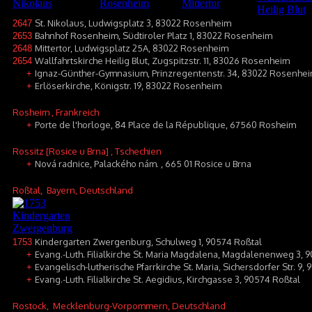
St. Nikolaus, Ludwigsplatz 3, 83022 Rosenheim
2647
Bahnhof Rosenheim, Südtiroler Platz 1, 83022 Rosenheim
2653
Mittertor, Ludwigsplatz 25A, 83022 Rosenheim
2648
Wallfahrtskirche Heilig Blut, Zugspitzstr. 11, 83026 Rosenheim
2654
Ignaz-Günther-Gymnasium, Prinzregentenstr. 34, 83022 Rosenhe
+
Erlöserkirche, Königstr. 19, 83022 Rosenheim
+
Rosheim
, Frankreich
Porte de l'horloge, 84 Place de la République, 67560 Rosheim
+
Rossitz [Rosice u Brna]
, Tschechien
Nová radnice, Palackého nám. , 665 01 Rosice u Brna
+
Roßtal
, Bayern, Deutschland
Kindergarten Zwergenburg, Schulweg 1, 90574 Roßtal
1753
Evang.-Luth. Filialkirche St. Maria Magdalena, Magdalenenweg 3, 
+
Evangelisch-lutherische Pfarrkirche St. Maria, Sichersdorfer Str. 9
+
Evang.-Luth. Filialkirche St. Aegidius, Kirchgasse 3, 90574 Roßtal
+
Rostock
, Mecklenburg-Vorpommern, Deutschland