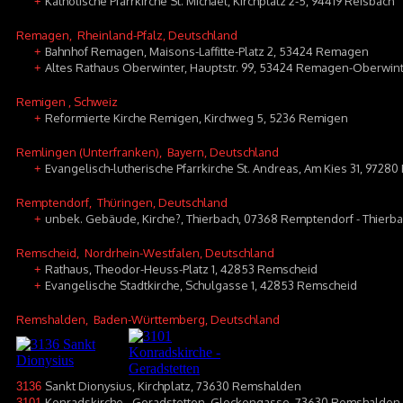
Katholische Pfarrkirche St. Michael, Kirchplatz 2-5, 94419 Reisbach
+
Remagen
, Rheinland-Pfalz, Deutschland
Bahnhof Remagen, Maisons-Laffitte-Platz 2, 53424 Remagen
+
Altes Rathaus Oberwinter, Hauptstr. 99, 53424 Remagen-Oberwin
+
Remigen
, Schweiz
Reformierte Kirche Remigen, Kirchweg 5, 5236 Remigen
+
Remlingen (Unterfranken)
, Bayern, Deutschland
Evangelisch-lutherische Pfarrkirche St. Andreas, Am Kies 31, 9728
+
Remptendorf
, Thüringen, Deutschland
unbek. Gebäude, Kirche?, Thierbach, 07368 Remptendorf - Thierb
+
Remscheid
, Nordrhein-Westfalen, Deutschland
Rathaus, Theodor-Heuss-Platz 1, 42853 Remscheid
+
Evangelische Stadtkirche, Schulgasse 1, 42853 Remscheid
+
Remshalden
, Baden-Württemberg, Deutschland
Sankt Dionysius, Kirchplatz, 73630 Remshalden
3136
Konradskirche - Geradstetten, Glockengasse, 73630 Remshalden 
3101