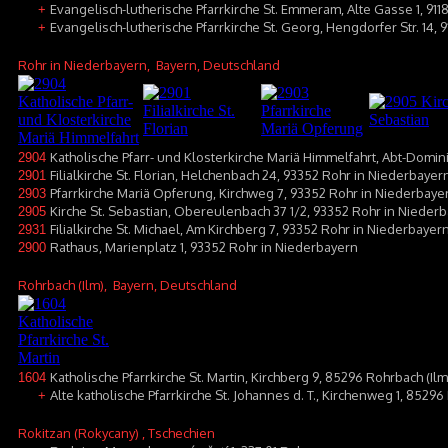
Evangelisch-lutherische Pfarrkirche St. Emmeram, Alte Gasse 1, 911
+
Evangelisch-lutherische Pfarrkirche St. Georg, Hengdorfer Str. 14, 
+
Rohr in Niederbayern
, Bayern, Deutschland
Katholische Pfarr- und Klosterkirche Mariä Himmelfahrt, Abt-Domin
2904
Filialkirche St. Florian, Helchenbach 24, 93352 Rohr in Niederbaye
2901
Pfarrkirche Mariä Opferung, Kirchweg 7, 93352 Rohr in Niederbaye
2903
Kirche St. Sebastian, Obereulenbach 37 1/2, 93352 Rohr in Niede
2905
Filialkirche St. Michael, Am Kirchberg 7, 93352 Rohr in Niederbayer
2931
Rathaus, Marienplatz 1, 93352 Rohr in Niederbayern
2900
Rohrbach (Ilm)
, Bayern, Deutschland
Katholische Pfarrkirche St. Martin, Kirchberg 9, 85296 Rohrbach (Il
1604
Alte katholische Pfarrkirche St. Johannes d. T., Kirchenweg 1, 85296
+
Rokitzan (Rokycany)
, Tschechien