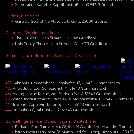
St.-Achatius-Kapelle, Kapellenstraße 2, 97947 Grünsfeld
+
Guéret
, Frankreich
Gare de Guéret, 1-5 Place de la Gare, 23000 Guéret
+
Guildford
, Vereinigtes Königreich
The Guildhall, High Street, GU1 1UW Guildford
+
Holy Trinity Church, High Street, GU1 3RR Guildford
+
Gummersbach
, Nordrhein-Westfalen, Deutschland
Bahnhof Gummersbach, Bahnhofstr. 12, 51643 Gummersbach
435
Anwaltskanzlei, Schützenstr. 11, 51643 Gummersbach
436
evangelische Kirche, von-Steinen-Str. 2, 51643 Gummersbach
437
katholische Kirche St. Franziskus, Moltkestraße 4, 51647 Gummers
438
Juwelier Zapp, Hindenburgstr. 22, 51643 Gummersbach
443
Busbahnhof, Bahnhofstr. 12, 51643 Gummersbach
444
Gundelfingen an der Donau
, Bayern, Deutschland
Rathaus, Prof-Bamann-Str. 22, 89423 Gundelfingen an der Donau
+
katholische Pfarrkirche St. Martin und St. Georg, Kirchplatz 1, 89
+