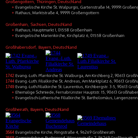
Großengottern
, Thüringen, Deutschland
Evangelische Kirche St. Walpurgis, Gartenstraße 14, 99991 Großen
+
Rathaus, Marktstraße 4, 99991 Großengottern
+
Großenhain
, Sachsen, Deutschland
Rathaus, Hauptmarkt 1, 01558 Großenhain
+
Evangelische Marienkirche, Kirchplatz 6, 01558 Großenhain
+
Großhabersdorf
, Bayern, Deutschland
Evang.-Luth. Pfarrkirche St. Walburga, Am Kirchberg 2, 90613 Groß
1742
Evang.-Luth. Filialkirche St. Andreas, Am Marktplatz 6, 90613 Gro
1744
Evang.-Luth.Filialkirche St. Laurentius, Kirchbergstr. 3-5, 90613 Gr
1749
Ehemalige Schmiede, Fernabrünster Hauptstr. 15, 90613 Großhaber
+
Evangelisch-Lutherische Filialkirche St. Bartholomäus, Langenze
+
Großheirath
, Bayern, Deutschland
Evangelische Kirche, Ringstraße 4, 96269 Großheirath
3564
Gemeindehaus Buchenrod, Wiesenstraße 2, 96269 Großheirath - 
3568