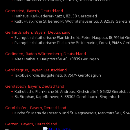
Geretsried
, Bayern, Deutschland
Rathaus, Karl-Lederer-Platz 1, 82538 Geretsried
+
Kath. Filialkirche St. Benedikt, Wolfratshauser Str. 3, 82538 Geretsr
+
Gerhardshofen
, Bayern, Deutschland
Evangelisch-lutherische Pfarrkirche St. Peter, Hauptstr. 18, 91466 
+
Evangelisch-lutherische Filialkirche St. Katharina, Forst 1, 91466 G
+
Gerlingen
, Baden-Württemberg, Deutschland
Altes Rathaus, Hauptstraße 40, 70839 Gerlingen
+
Geroldsgrün
, Bayern, Deutschland
Jakobuskirche, Burgsteinstr. 9, 95179 Geroldsgrün
+
Gerolsbach
, Bayern, Deutschland
Katholische Pfarrkirche St. Andreas, Kirchstraße 1, 85302 Gerolsba
+
St. Stephan, Kapellenweg 6, 85302 Gerolsbach - Singenbach
+
Gerolzhofen
, Bayern, Deutschland
Kirche St. Maria de Rosario und St. Regiswindis, Marktstraße 1, 9
+
Gerzen
, Bayern, Deutschland