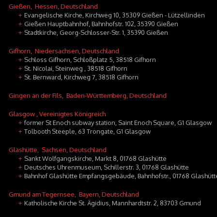
Gießen
, Hessen, Deutschland
Evangelische Kirche, Kirchweg 10, 35309 Gießen - Lützellinden
+
Gießen Hauptbahnhof, Bahnhofstr. 102, 35390 Gießen
+
Stadtkirche, Georg-Schlosser-Str. 1, 35390 Gießen
+
Gifhorn
, Niedersachsen, Deutschland
Schloss Gifhorn, Schloßplatz 5, 38518 Gifhorn
+
St. Nicolai, Steinweg , 38518 Gifhorn
+
St. Bernward, Kirchweg 7, 38518 Gifhorn
+
Gingen an der Fils
, Baden-Württemberg, Deutschland
Glasgow
, Vereinigtes Königreich
former St Enoch subway station, Saint Enoch Square, G1 Glasgow
+
Tolbooth Steeple, 63 Trongate, G1 Glasgow
+
Glashütte
, Sachsen, Deutschland
Sankt Wolfgangskirche, Markt 8, 01768 Glashütte
+
Deutsches Uhrenmuseum, Schillerstr. 3, 01768 Glashütte
+
Bahnhof Glashütte Empfangsgebäude, Bahnhofstr., 01768 Glashütt
+
Gmund am Tegernsee
, Bayern, Deutschland
Katholische Kirche St. Ägidius, Mannhardtstr. 2, 83703 Gmund
+