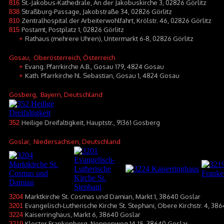
St.-Jakobus-Kathedrale, An der Jakobuskirche 3, 02826 Görlitz
816
Straßburg-Passage, Jakobstraße 34, 02826 Görlitz
838
Zentralhospital der Arbeiterwohlfahrt, Krölstr. 46, 02826 Görlitz
810
Postamt, Postplatz 1, 02826 Görlitz
815
Rathaus (mehrere Uhren), Untermarkt 6-8, 02826 Görlitz
+
Gosau
, Oberösterreich, Österreich
Evang. Pfarrkirche A.B., Gosau 179, 4824 Gosau
+
Kath. Pfarrkirche hl. Sebastian, Gosau 1, 4824 Gosau
+
Gosberg
, Bayern, Deutschland
Heilige Dreifaltigkeit, Hauptstr., 91361 Gosberg
352
Goslar
, Niedersachsen, Deutschland
Marktkirche St. Cosmas und Damian, Markt 1, 38640 Goslar
3204
Evangelisch-Lutherische Kirche St. Stephani, Obere Kirchstr. 4, 38
3201
Kaiserringhaus, Markt 6, 38640 Goslar
3224
Kloster Frankenberg, Nonnenweg 14-15, 38640 Goslar
3219