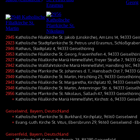
Katholische Filialkirche St. Jakob (Linskirche), Am Lins 14, 94333 Ge
2945
Katholische Stadtpfarrkirche St. Petrus und Erasmus, Schloßgraben
2923
Rathaus, Stadtplatz 4, 94333 Geiselhöring
2946
Katholische Filialkirche St. Georg, Frauenhofen 4, 94333 Geiselhör
2953
Katholische Filialkirche Mariä Himmelfahrt, Freyer Straße 7, 94333
2927
Katholische Wallfahrtskirche Mariä Himmelfahrt, Haindling 16C, 94
2942
Katholische Pfarrkirche St. Johannes d. T., Hainsbach Ost 7, 94333 
2955
Katholische Filialkirche St. Martin, Hirschling 25, 94333 Geiselhörin
2949
Katholische Filialkirche St. Margaretha, Kirchplatz 10, 94333 Geise
2943
Katholische Filialkirche St. Martin, Antenringer Str. 6, 94333 Geisel
2948
Katholische Pfarrkirche St. Nikolaus, Sallach 47, 94333 Geiselhöring
2956
Katholische Filialkirche Mariä Himmelfahrt, Kirchstr. 6, 94333 Geise
+
Geiselwind
, Bayern, Deutschland
Katholische Pfarrkirche St. Burkhard, Kirchplatz, 96160 Geiselwind
+
Evang.-Luth. Kirche St. Vitus, Ebersbrunn 29, 96160 Geiselwind - 
+
Geisenfeld
, Bayern, Deutschland
Pfarrkirche Hl. Kreuz, Bucherstr. 25, 85290 Geisenfeld
+