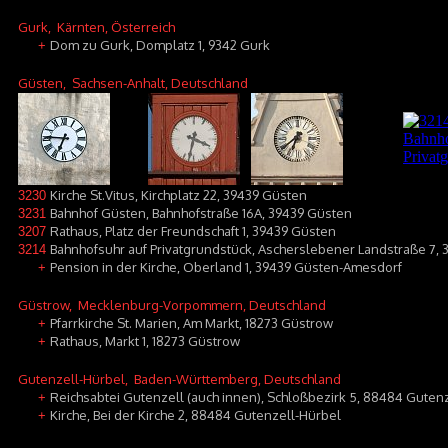
Gurk
, Kärnten, Österreich
Dom zu Gurk, Domplatz 1, 9342 Gurk
+
Güsten
, Sachsen-Anhalt, Deutschland
Kirche St.Vitus, Kirchplatz 22, 39439 Güsten
3230
Bahnhof Güsten, Bahnhofstraße 16A, 39439 Güsten
3231
Rathaus, Platz der Freundschaft 1, 39439 Güsten
3207
Bahnhofsuhr auf Privatgrundstück, Ascherslebener Landstraße 7,
3214
Pension in der Kirche, Oberland 1, 39439 Güsten-Amesdorf
+
Güstrow
, Mecklenburg-Vorpommern, Deutschland
Pfarrkirche St. Marien, Am Markt, 18273 Güstrow
+
Rathaus, Markt 1, 18273 Güstrow
+
Gutenzell-Hürbel
, Baden-Württemberg, Deutschland
Reichsabtei Gutenzell (auch innen), Schloßbezirk 5, 88484 Guten
+
Kirche, Bei der Kirche 2, 88484 Gutenzell-Hürbel
+