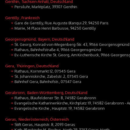
Genthin
, Sachsen-Anhalt, Deutschland
Persiluhr, Marktplatz, 39307 Genthin
+
Gentilly
, Frankreich
Gare de Gentilly, Rue Auguste Blanqui 29, 94250 Paris
+
Mairie, 14 Place Henri Barbusse, 94250 Gentilly
+
Georgensgmünd
, Bayern, Deutschland
St. Georg, Konrad-von-Megenberg-Str. 43, 91166 Georgensgmünd
+
Rathaus, Bahnhofstraße 4, 91166 Georgensgmünd
+
Ev.-Lutherische Kirche St. Georg, Am Kirchenbuck, 91166 George
+
Gera
, Thüringen, Deutschland
Rathaus, Kornmarkt 12, 07545 Gera
+
St. Johanniskirche, Zabelstr. 2, 07545 Gera
+
Bahnhof Gera, Bahnhofstr., 07547 Gera
+
Gerabronn
, Baden-Württemberg, Deutschland
Rathaus, Blaufeldener Str. 8, 74582 Gerabronn
+
Evangelische Katharinenkirche, Kirchplatz 19, 74582 Gerabronn - 
+
Evangelische Kirche , Hauptstr. 19, 74582 Gerabronn
+
Geras
, Niederösterreich, Österreich
Stift Geras, Hauptstr. 8, 2093 Geras
+
Kath. Pfarrkirche hl. Rochus, Harth 29, 3753 Geras-Harth
+