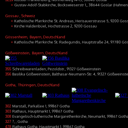
Gustav-Adolf-Stabkirche, Bockswieserstr 1,, 38644 Goslar (Hahnen
+
Gossau
, Schweiz
Katholische Pfarrkirche St. Andreas, Herisauerstrasse 5, 9200 Gos
+
Kirche Haldenbüel, Hochstrasse 2, 9200 Gossau
+
Gössenheim
, Bayern, Deutschland
Katholische Pfarrkirche St. Radegundis, Hauptstraße 24, 97780 G
+
Gößweinstein
, Bayern, Deutschland
Schreibwarenladen, Pezoldstr., 91327 Gößweinstein
355
Basilika Gößweinstein, Balthasar-Neumann-Str. 4, 91327 Gößweinste
356
Gotha
, Thüringen, Deutschland
Marstall, Parkallee 1, 99867 Gotha
302
Rathaus, Hauptmarkt 1, 99867 Gotha
303
Evangelisch-lutherische Margarethenkirche, Neumarkt, 99867 Goth
308
?, , Gotha
327
Rathaus Gotha, Hauptmarkt 1, 99867 Gotha
478