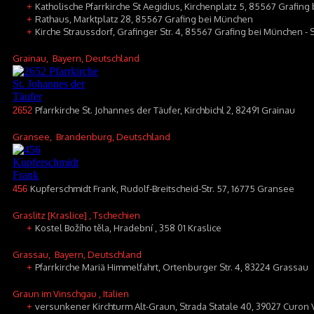
Katholische Pfarrkirche St Aegidius, Kirchenplatz 5, 85567 Grafin
+
Rathaus, Marktplatz 28, 85567 Grafing bei München
+
Kirche Straussdorf, Grafinger Str. 4, 85567 Grafing bei München - 
+
Grainau
, Bayern, Deutschland
Pfarrkirche St. Johannes der Täufer, Kirchbichl 2, 82491 Grainau
2652
Gransee
, Brandenburg, Deutschland
Kupferschmidt Frank, Rudolf-Breitscheid-Str. 57, 16775 Gransee
456
Graslitz [Kraslice]
, Tschechien
Kostel Božího těla, Hradební , 358 01 Kraslice
+
Grassau
, Bayern, Deutschland
Pfarrkirche Mariä Himmelfahrt, Ortenburger Str. 4, 83224 Grassau
+
Graun im Vinschgau
, Italien
versunkener Kirchturm Alt-Graun, Strada Statale 40, 39027 Curon
+