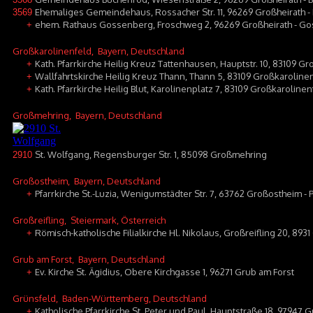
Ehemaliges Gemeindehaus, Rossacher Str. 11, 96269 Großheirath - 
3569
ehem. Rathaus Gossenberg, Froschweg 2, 96269 Großheirath - G
+
Großkarolinenfeld
, Bayern, Deutschland
Kath. Pfarrkirche Heilig Kreuz Tattenhausen, Hauptstr. 10, 83109 G
+
Wallfahrtskirche Heilig Kreuz Thann, Thann 5, 83109 Großkaroline
+
Kath. Pfarrkirche Heilig Blut, Karolinenplatz 7, 83109 Großkarolinen
+
Großmehring
, Bayern, Deutschland
St. Wolfgang, Regensburger Str. 1, 85098 Großmehring
2910
Großostheim
, Bayern, Deutschland
Pfarrkirche St.-Luzia, Wenigumstädter Str. 7, 63762 Großostheim -
+
Großreifling
, Steiermark, Österreich
Römisch-katholische Filialkirche Hl. Nikolaus, Großreifling 20, 8931
+
Grub am Forst
, Bayern, Deutschland
Ev. Kirche St. Ägidius, Obere Kirchgasse 1, 96271 Grub am Forst
+
Grünsfeld
, Baden-Württemberg, Deutschland
Katholische Pfarrkirche St. Peter und Paul, Hauptstraße 18, 97947 
+