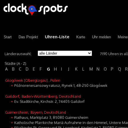
Uhren-Liste
Start
Das Projekt
Karte
Uhr melden
Meine
Länderauswahl:
7190 Uhren in a
Städte (A - Z)
G
A
B
C
D
E
F
H
I
J
K
L
M
N
O
P
Q
R
Głogówek [Oberglogau]
, Polen
Późnorenesansowy ratusz, Rynek 1, 48-250 Głogówek
+
Gaildorf
, Baden-Württemberg, Deutschland
Ev. Stadtkirche, Kirchstr. 2, 74405 Gaildorf
+
Gaimersheim
, Bayern, Deutschland
Rathaus, Marktplatz 3, 85080 Gaimersheim
+
Katholische Pfarrkirche Mariä Aufnahme in den Himmel, Untere M
+
Filialkirche St. Georg und St. Leonhard, Kirchplatz 2, 85080 Gaime
+