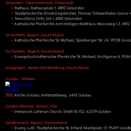
Gmunden
, Oberösterreich, Österreich
Rathaus, Rathausplatz 1, 4810 Gmunden
+
Stadtpfarrkirche (Dreikönigskirche), Thomas Schwanthaler-Gasse
+
Seeschloss Orth, Ort 1, 4810 Gmunden
+
Katholische Pfarrkirche zum Heiligen Matthäus, Moosweg 1-3, 48
+
Gnotzheim
, Bayern, Deutschland
Katholische Pfarrkirche St. Michael, Spielberger Str. 24, 91728 Gno
+
Gochsheim
, Bayern, Deutschland
Evangelisch-lutherische Pfarrkirche St. Michael, Kirchgasse 4, 97
+
Göggingen
, Baden-Württemberg, Deutschland
Goldau
, Schweiz
Kirche Goldau, Kehlmattliweg , 6410 Goldau
3501
Golden (Illinois)
, Illinois, USA
Immanuel Lutheran Church, Smith St 702, 62339 Golden
+
Goldkronach
, Bayern, Deutschland
Evang.-Luth. Stadtpfarrkirche St. Erhard, Marktplatz 13, 95497 Gold
+