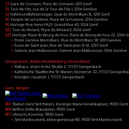
Gare de Cornavin, Place de Cornavin, 1201 Genf
13
Tour de l'Ile, rue de la Tour-de-l'Ile 1, 1204 Genève
31
Hafenrundfahrtanzeiger, Quai du Mont-Blanc 8,, 1201 Genf
52
Temple de la Fusterie, Place de la Fusterie, 1204 Genève
55
Horloge Rue Henri-FAZY, Grand-Rue 40, 1024 Genf
56
Tour du Molard, Place du Molard 2, 1024 Genf
522
Horloge Place du Bourg-de-Four, Place du Bourg-de-Four 22, 1204 G
523
Poste Genève Mont-Blanc, Rue du Mont Blanc 18, 1201 Genève
+
École de Saint-Jean, Rue de Saint-Jean 12-16, 1203 Genf
+
Galerie Jean-Malbuisson, Galerie Jean-Malbuisson, 1204 Genève
+
Gengenbach
, Baden-Württemberg, Deutschland
Rathaus, Victor-Kretz-Straße 2, 77723 Gengenbach
+
Katholische Stadtkirche St. Marien, Klosterstr. 22, 77723 Gengenba
+
Kinzigtor, Hauptstr. 1, 77723 Gengenbach
+
Gent
, Belgien
Station Gent Sint Pieters, Koningin Maria Hendrikaplein, 9000 Gent
861
Beffroi, Emile Braunplein, 9000 Gent
866
Uhrturm, Korenlei, 9000 Gent
857
Sint-Martinuskerk, Ekkergemstraat 80, 9000 Sint-Martinuskerk
+