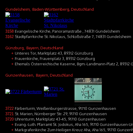
Gundelsheim
, Baden-Württemberg, Deutschland
Evangelische Kirche, Panoramastraße , 74831 Gundelsheim
3158
Stadtpfarrkirche St. Nikolaus, Schloßstraße 7, 74831 Gundelsheim
3162
Günzburg
, Bayern, Deutschland
Unteres Tor, Marktplatz 43, 89312 Günzburg
+
Frauenkirche, Frauenplatz 3, 89312 Günzburg
+
Ehemals Österreichische Kaserne, Bgm.-Landmann-Platz 2, 89312
+
Gunzenhausen
, Bayern, Deutschland
Färberturm, Weißenburgerstrasse, 91710 Gunzenhausen
3722
St. Marien, Nürnberger Str. 29, 91710 Gunzenhausen
3721
Uhrenturm, Marktplatz 43-45, 91710 Gunzenhausen
3720
Evang.-Luth. Pfarramt St. Jodokus, Aha 165, 91710 Gunzenhausen-
+
Markgrafenkirche Zum Heiligen Kreuz Aha, Aha 165, 91710 Gunze
+