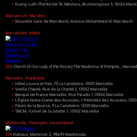
Evang.-Luth. Pfarrkirche St. Nikolaus, Brunnengasse 5, 96126 Maro
+
Marrakesch
, Marokko
Nouvelle Gare de Marrakech, Avenue Mohammed VI, Marrakech
+
Marsaxlokk
, Malta
Church of Our Lady of the Rosary The Madonna of Pompeii, , Marsax
314
Marseille
, Frankreich
Hôtel Louvre et Paix, 70 La Canebière, 13001 Marseille
+
Vieille Charité, Rue de la Charité 2, 13002 Marseille
+
Banque de France Marseille, Rue Paradis 1, 13006 Marseille
+
L'Église Notre-Dame-des-Accoules, 1-9 Montée des Accoules, 1300
+
Palais de la Bourse, 9 La Canebière, 13001 Marseille
+
SNCM, Tunnel de la Joliette 7, 13002 Marseille
+
Martinroda
, Thüringen, Deutschland
Rathaus, Marienstr. 2, 98693 Martinroda
774