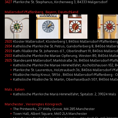
Pfarrkirche St. Stephanus, Kirchenweg 3, 84333 Malgersdorf
3427
Mallersdorf-Pfaffenberg
, Bayern, Deutschland
Kloster Mallersdorf, Klosterberg 1, 84066 Mallersdorf-Pfaffenber
2920
Katholische Pfarrkirche St. Petrus, Gandorferberg 8, 84066 Maller
2934
Kath. Filialkirche St. Johannes d.T., Oberlindhart 111, 84066 Maller
2919
Katholische Pfarrkirche Mariae Opferung, Westen 80, 84066 Mall
2933
Standesamt Mallersdorf, Marktstraße 36, 84066 Mallersdorf-Pfaf
2925
Katholische Pfarrkirche Mariae Himmelfahrt, Ascholtshausen 102, 
+
Pfarrkirche St. Laurentius, Holztraubach 36, 84066 Mallersdorf-Pf
+
Filialkirche Heilig Kreuz, SR56 , 84066 Mallersdorf-Pfaffenberg -
+
Katholische Filialkirche St. Martin, Oberhaselbach 507, 84066 Mal
+
Mals
, Italien
Katholische Pfarrkirche Mariä Himmelfahrt, Spitalstr. 2, 39024 Mals
+
Manchester
, Vereinigtes Königreich
The Printworks, 27 Withy Grove, M4 2BS Manchester
+
Town Hall, Albert Square, M60 2LA Manchester
+