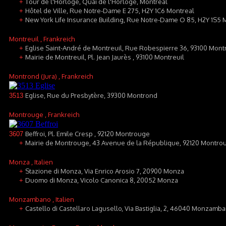
Tour de l'Horloge, Quai de l'Horloge, Montreal
+
Hôtel de Ville, Rue Notre-Dame E 275, H2Y 1C6 Montreal
+
New York Life Insurance Building, Rue Notre-Dame O 85, H2Y 1S5 
+
Montreuil
, Frankreich
Eglise Saint-André de Montreuil, Rue Robespierre 36, 93100 Mont
+
Mairie de Montreuil, Pl. Jean Jaurès , 93100 Montreuil
+
Montrond (Jura)
, Frankreich
Eglise, Rue du Presbytère, 39300 Montrond
3513
Montrouge
, Frankreich
Beffroi, Pl. Emile Cresp , 92120 Montrouge
3607
Mairie de Montrouge, 43 Avenue de la République, 92120 Montro
+
Monza
, Italien
Stazione di Monza, Via Enrico Arosio 7, 20900 Monza
+
Duomo di Monza, Vicolo Canonica 8, 20052 Monza
+
Monzambano
, Italien
Castello di Castellaro Lagusello, Via Bastiglia, 2, 46040 Monzamba
+