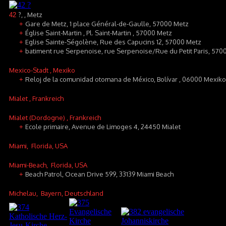
?, , Metz
42
Gare de Metz, 1 place Général-de-Gaulle, 57000 Metz
+
Église Saint-Martin , Pl. Saint-Martin , 57000 Metz
+
Eglise Sainte-Ségolène, Rue des Capucins 12, 57000 Metz
+
batiment rue Serpenoise, rue Serpenoise/Rue du Petit Paris, 570
+
Mexico-Stadt
, Mexiko
Reloj de la comunidad otomana de México, Bolívar , 06000 Mexiko
+
Mialet
, Frankreich
Mialet (Dordogne)
, Frankreich
Ecole primaire, Avenue de Limoges 4, 24450 Mialet
+
Miami
, Florida, USA
Miami-Beach
, Florida, USA
Beach Patrol, Ocean Drive 599, 33139 Miami Beach
+
Michelau
, Bayern, Deutschland