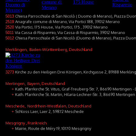
Chiesa Parrocchiale di San Nicolò ( Duomo di Merano), Piazza Duo
5013
Anagrafe comune di Merano, Via Portici 188, 39012 Merano
2519
Via Portici, 175 House, Via Portici, 175 , 39012 Merano
2520
Via Cassa di Risparmio, Via Cassa di Risparmio, 39012 Merano
5011
Chiesa Parrocchiale di San Nicolò (Duomo di Merano), Piazza Duo
5012
Merklingen
, Baden-Württemberg, Deutschland
Kirche zu den Heiligen Drei Königen, Kirchgasse 2, 89188 Merklin
3273
Mertingen
, Bayern, Deutschland
Kath. Pfarrkirche St. Vitus, Graf-Treuberg-Str. 7, 86690 Mertingen -
+
Kath. Pfarrkirche St. Martin, Hilaria-Lechner-Str. 3, 86690 Mertingen
+
Meschede
, Nordrhein-Westfalen, Deutschland
Schloss Laer, Laer 2, 59872 Meschede
+
Mesgrigny
, Frankreich
Mairie, Route de Méry 19, 10170 Mesgrigny
+