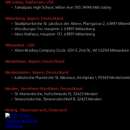
Mill Valley
, Kalifornien, USA
Tamalpais High School, Miller Ave 700, 94941 Mill Valley
+
Miltenberg
, Bayern, Deutschland
Stadtpfarrkirche St. Jakobus der Ältere, Pfarrgasse 2, 63897 Milte
+
Würzburger Tor, Hauptstr. 1, 63897 Miltenberg
+
Altes Rathaus, Hauptstr. 137, 63897 Miltenberg
+
Milwaukee
, USA
Allen-Bradley Company Clock, 1201 S. 2nd St., WI 53204 Milwaukee
+
Mindelheim
, Bayern, Deutschland
Mindelstetten
, Bayern, Deutschland
Katholische Pfarrkirche St. Nikolaus, Kirchplatz 1, 93349 Mindelstet
+
Minden
, Nordrhein-Westfalen, Deutschland
St. Marienkirche, Hufschmiede 15, 32423 Minden
+
Simeoniskirche, Simeonskirchhof 8, 32423 Minden
+
Mining
, Oberösterreich, Österreich