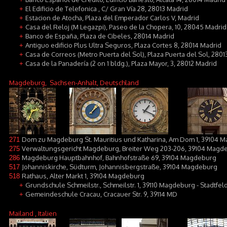
El Edificio de Telefonica , C/ Gran Vía 28, 28013 Madrid
+
Estacion de Atocha, Plaza del Emperador Carlos V, Madrid
+
Casa del Reloj (M Legazpi), Paseo de la Chopera, 10, 28045 Madrid
+
Banco de España, Plaza de Cibeles, 28014 Madrid
+
Antiguo edificio Plus Ultra Seguros, Plaza Cortes 8, 28014 Madrid
+
Casa de Correos (Metro Puerta del Sol), Plaza Puerta del Sol, 2801
+
Casa de la Panadería (2 on 1 bldg.), Plaza Mayor, 3, 28012 Madrid
+
Magdeburg
, Sachsen-Anhalt, Deutschland
Dom zu Magdeburg St. Mauritius und Katharina, Am Dom 1, 39104 
271
Verwaltungsgericht Magdeburg, Breiter Weg 203-206, 39104 Magd
275
Magdeburg Hauptbahnhof, Bahnhofstraße 69, 39104 Magdeburg
286
Johanniskirche, Südturm, Johannisbergstraße, 39104 Magdeburg
517
Rathaus, Alter Markt 1, 39104 Magdeburg
518
Grundschule Schmeilstr., Schmeilstr. 1, 39110 Magdeburg - Stadtfel
+
Gemeindeschule Cracau, Cracauer Str. 9, 39114 MD
+
Mailand
, Italien