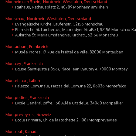
Monheim am Rhein
, Nordrhein-Westfalen, Deutschland
Rathaus, Rathausplatz 2, 40789 Monheim am Rhein
+
Monschau
, Nordrhein-Westfalen, Deutschland
Evangelische Kirche, Laufenstr., 52156 Monschau
+
Pfarrkirche St. Lambertus, Malmedyer Straße 1, 52156 Monschau-K
+
Aukirche St. Mariä Empfängnis, Kirchstr., 52156 Monschau
+
Montauban
, Frankreich
Musée Ingres, 19 Rue de l'Hôtel de ville, 82000 Montauban
+
Montcey
, Frankreich
Eglise Saint-Juste (1856), Place Jean Lyautey 4, 70000 Montcey
+
Montefalco
, Italien
Palazzo Comunale, Piazza del Comune 22, 06036 Montefalco
+
Montpellier
, Frankreich
Lycée Général Joffre, 150 Allée Citadelle, 34060 Monpellier
+
Montpreveyres
, Schweiz
Ecole Primaire, Ch. de la Rochette 2, 1081 Montpreveyres
+
Montreal
, Kanada