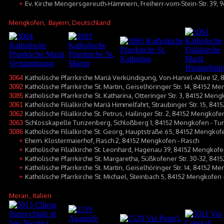
Ev. Kirche Mengersgereuth-Hämmern, Freiherr-vom-Stein-Str. 39, 
+
Mengkofen
, Bayern, Deutschland
Katholische Pfarrkirche Mariä Verkündigung, Von-Haniel-Allee 12
3064
Katholische Pfarrkirche St. Martin, Geiselhöringer Str. 14, 84152 M
3092
Katholische Pfarrkirche St. Katharina, Otteringer Str. 3, 84152 Me
3085
Katholische Filialkirche Mariä Himmelfahrt, Straubinger Str. 15, 8
3061
Katholische Filialkirche St. Petrus, Hailinger Str. 2, 84152 Mengkof
3062
Schlosskapelle Tunzenberg, Schloßberg 1, 84152 Mengkofen - T
3063
Katholische Filialkirche St. Georg, Hauptstraße 65, 84152 Mengko
3086
Ehem. Klostermaierhof, Rasch 2, 84152 Mengkofen - Rasch
+
Katholische Filialkirche St. Leonhard, Hagenau 39, 84152 Mengkof
+
Katholische Pfarrkirche St. Margaretha, Süßkofener Str. 30-32, 84
+
Katholische Pfarrkirche St. Martin, Geiselhöringer Str. 14, 84152 M
+
Katholische Pfarrkirche St. Michael, Steinbach 5, 84152 Mengkofen 
+
Meran
, Italien