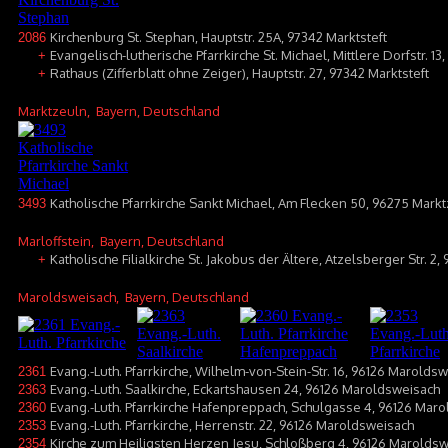
Kirchenburg St. Stephan, Hauptstr. 25A, 97342 Marktsteft
2086
Evangelisch-lutherische Pfarrkirche St. Michael, Mittlere Dorfstr. 13
+
Rathaus (Zifferblatt ohne Zeiger), Hauptstr. 27, 97342 Marktsteft
+
Marktzeuln
, Bayern, Deutschland
Katholische Pfarrkirche Sankt Michael, Am Flecken 50, 96275 Mark
3493
Marloffstein
, Bayern, Deutschland
Katholische Filialkirche St. Jakobus der Ältere, Atzelsberger Str. 2,
+
Maroldsweisach
, Bayern, Deutschland
Evang.-Luth. Pfarrkirche, Wilhelm-von-Stein-Str. 16, 96126 Maroldsw
2361
Evang.-Luth. Saalkirche, Eckartshausen 24, 96126 Maroldsweisach
2363
Evang.-Luth. Pfarrkirche Hafenpreppach, Schulgasse 4, 96126 Mar
2360
Evang.-Luth. Pfarrkirche, Herrenstr. 22, 96126 Maroldsweisach
2353
Kirche zum Heiligsten Herzen Jesu, Schloßberg 4, 96126 Marold
2354