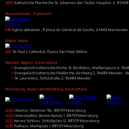
Katholische Pfarrkirche St. Johannes der Täufer, Hauptstr. 6, 8540
1651
Maursmünster
, Frankreich
Eglise abbatiale , 8 place du Général de Gaulle, 67440 Marmoutier
546
Mdina
, Malta
St. Paul's Cathedral, Pjazza San Pawl, Mdina
322
Meeder
, Bayern, Deutschland
Evangelisch-lutherische Kirche St. Bonifatius, Weißengasse 6, 964
+
Evangelisch-lutherische Filialkirche, Kirchweg 2, 96484 Meeder - B
+
St. Laurentius, Schulstraße 2, 96484 Meeder
+
Meersburg
, Baden-Württemberg, Deutschland
Obertor, Stettener Str., 88709 Meersburg
1129
Unterstadttor, Bismarckplatz 1, 88709 Meersburg
1132
Neues Schloss, Schloßplatz 12, 88709 Meersburg
1131
Rathaus, Marktplatz 1, 88709 Meersburg
1130