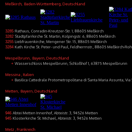
Meßkirch
, Baden-Württemberg, Deutschland
Rathaus, Conradin-Kreutzer-Str. 1, 88605 Meßkirch
3285
Stadtpfarrkirche St. Martin, Kolpingstr. 6, 88605 Meßkirch
3282
Liebfrauenkirche, Mengener Str. 15, 88605 Meßkirch
3255
Kath. Kirche St. Peter- und Paul, Feldherrnstr., 88605 Meßkirch-Roh
3284
Mespelbrunn
, Bayern, Deutschland
Wasserschloss Mespelbrunn, Schloßhof 1, 63875 Mespelbrunn
+
Messina
, Italien
Basilica Cattedrale Protometropolitana di Santa Maria Assunta, Vi
+
Metten
, Bayern, Deutschland
Abtei Metten Innenhof, Abteistr. 3, 94526 Metten
946
Klosterkirche St. Michael, Abteistr. 3, 94526 Metten
945
Metz
, Frankreich