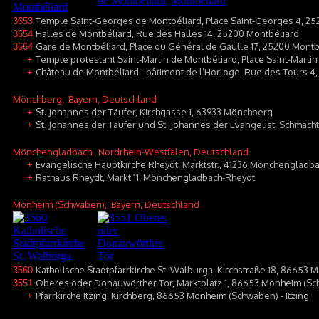
Temple Saint-Georges de Montbéliard, Place Saint-Georges 4, 25
3653
Halles de Montbéliard, Rue des Halles 14, 25200 Montbéliard
3654
Gare de Montbéliard, Place du Général de Gaulle 17, 25200 Montb
3664
Temple protestant Saint-Martin de Montbéliard, Place Saint-Marti
+
Château de Montbéliard - bâtiment de l’Horloge, Rue des Tours 4
+
Mönchberg
, Bayern, Deutschland
St. Johannes der Täufer, Kirchgasse 1, 63933 Mönchberg
+
St. Johannes der Täufer und St. Johannes der Evangelist, Schmac
+
Mönchengladbach
, Nordrhein-Westfalen, Deutschland
Evangelische Hauptkirche Rheydt, Marktstr., 41236 Mönchengladb
+
Rathaus Rheydt, Markt 11, Mönchengladbach-Rheydt
+
Monheim (Schwaben)
, Bayern, Deutschland
Katholische Stadtpfarrkirche St. Walburga, Kirchstraße 18, 86653
3560
Oberes oder Donauwörther Tor, Marktplatz 1, 86653 Monheim (S
3551
Pfarrkirche Itzing, Kirchberg, 86653 Monheim (Schwaben) - Itzing
+