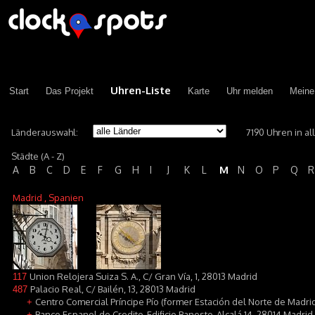
Uhren-Liste
Start
Das Projekt
Karte
Uhr melden
Meine
Länderauswahl:
7190 Uhren in a
Städte (A - Z)
M
A
B
C
D
E
F
G
H
I
J
K
L
N
O
P
Q
R
Madrid
, Spanien
Union Relojera Suiza S. A., C/ Gran Vía, 1, 28013 Madrid
117
Palacio Real, C/ Bailén, 13, 28013 Madrid
487
Centro Comercial Príncipe Pío (former Estación del Norte de Madrid
+
Banco Espanol de Credito, Edificio Banesto, Alcalá 14, 28014 Madrid
+