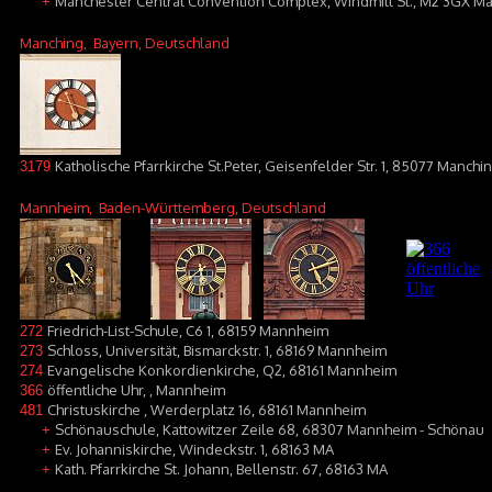
Manchester Central Convention Complex, Windmill St., M2 3GX M
+
Manching
, Bayern, Deutschland
Katholische Pfarrkirche St.Peter, Geisenfelder Str. 1, 85077 Manchi
3179
Mannheim
, Baden-Württemberg, Deutschland
Friedrich-List-Schule, C6 1, 68159 Mannheim
272
Schloss, Universität, Bismarckstr. 1, 68169 Mannheim
273
Evangelische Konkordienkirche, Q2, 68161 Mannheim
274
öffentliche Uhr, , Mannheim
366
Christuskirche , Werderplatz 16, 68161 Mannheim
481
Schönauschule, Kattowitzer Zeile 68, 68307 Mannheim - Schönau
+
Ev. Johanniskirche, Windeckstr. 1, 68163 MA
+
Kath. Pfarrkirche St. Johann, Bellenstr. 67, 68163 MA
+