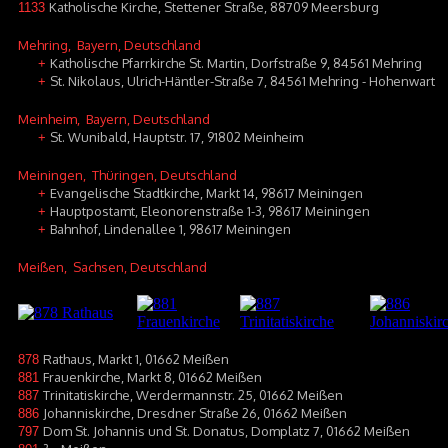
Katholische Kirche, Stettener Straße, 88709 Meersburg
1133
Mehring
, Bayern, Deutschland
Katholische Pfarrkirche St. Martin, Dorfstraße 9, 84561 Mehring
+
St. Nikolaus, Ulrich-Häntler-Straße 7, 84561 Mehring - Hohenwart
+
Meinheim
, Bayern, Deutschland
St. Wunibald, Hauptstr. 17, 91802 Meinheim
+
Meiningen
, Thüringen, Deutschland
Evangelische Stadtkirche, Markt 14, 98617 Meiningen
+
Hauptpostamt, Eleonorenstraße 1-3, 98617 Meiningen
+
Bahnhof, Lindenallee 1, 98617 Meiningen
+
Meißen
, Sachsen, Deutschland
Rathaus, Markt 1, 01662 Meißen
878
Frauenkirche, Markt 8, 01662 Meißen
881
Trinitatiskirche, Werdermannstr. 25, 01662 Meißen
887
Johanniskirche, Dresdner Straße 26, 01662 Meißen
886
Dom St. Johannis und St. Donatus, Domplatz 7, 01662 Meißen
797