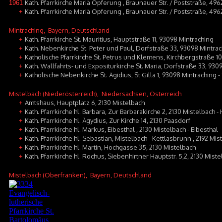
Kath. Pfarrkirche Mariä Opferung , Braunauer Str. / Poststraße, 49
1961
Kath. Pfarrkirche Mariä Opferung , Braunauer Str. / Poststraße, 49
+
Mintraching
, Bayern, Deutschland
Kath. Pfarrkirche St. Mauritius, Hauptstraße 11, 93098 Mintraching
+
Kath. Nebenkirche St. Peter und Paul, Dorfstraße 33, 93098 Mintra
+
Katholische Pfarrkirche St. Petrus und Klemens, Kirchbergstraße 1
+
Kath. Wallfahrts- und Expositurkirche St. Maria, Dorfstraße 33, 930
+
Katholische Nebenkirche St. Ägidius, St Gilla 1, 93098 Mintraching -
+
Mistelbach (Niederösterreich)
, Niedersachsen, Österreich
Amtshaus, Hauptplatz 6, 2130 Mistelbach
+
Kath. Pfarrkirche hl. Barbara, Zur Barbarakirche 2, 2130 Mistelbach -
+
Kath. Pfarrkirche hl. Ägydius, Zur Kirche 14, 2130 Paasdorf
+
Kath. Pfarrkirche hl. Markus, Eibesthal , 2130 Mistelbach - Eibesthal
+
Kath. Pfarrkirche hl. Sebastian, Mistelbach - Kettlasbrunn , 2192 Mis
+
Kath. Pfarrkirche hl. Martin, Hochgasse 35, 2130 Mistelbach
+
Kath. Pfarrkirche hl. Rochus, Siebenhirtner Hauptstr. 5,2, 2130 Mist
+
Mistelbach (Oberfranken)
, Bayern, Deutschland