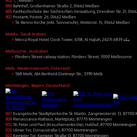
?, , Meißen
801
Bahnhof, Großenhainer Straße 2, 01662 Meißen
884
Fachhochschule der Sächsischen Verwaltung, Dresdner Str. 21, 016
885
Postamt, Poststr. 26, 01662 Meißen
902
St.-Benno-Kirche (inkl. Sonnenuhr), Wettinstr. 15, 01662 Meißen
+
Mekka
, Saudi Arabien
+
Melbourne
, Australien
Flinders Street railway station, Flinders Street, 3000 Melbourne
+
Melk
, Niederösterreich, Österreich
Stift Melk, Abt-Berthold-Dietmayr-Str., 3390 Melk
+
Memmingen
, Bayern, Deutschland
Evangelische Stadtpfarrkirche St. Martin, Zangmeisterstr. 13, 877
847
Renaissance-Rathaus, Marktplatz, 87770 Memmingen
809
St. Peter und Paul (Kreuzherrenkirche), Hallhof, 87700 Memmingen
831
Ulmer Tor, Donaustraße 1, 87700 Memmingen
826
Kempter Tor, Kempter Straße 13, 87700 Memmingen
821