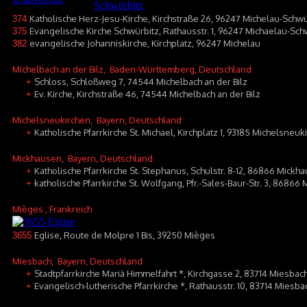
Katholische Herz-Jesu-Kirche, Kirchstraße 26, 96247 Michelau-Schwü
374
Evangelische Kirche Schwürbitz, Rathausstr. 1, 96247 Michaelau-Sch
375
evangelische Johanniskirche, Kirchplatz, 96247 Michelau
382
Michelbach an der Bilz
, Baden-Württemberg, Deutschland
Schloss, Schloßweg 7, 74544 Michelbach an der Bilz
+
Ev. Kirche, Kirchstraße 46, 74544 Michelbach an der Bilz
+
Michelsneukirchen
, Bayern, Deutschland
Katholische Pfarrkirche St. Michael, Kirchplatz 1, 93185 Michelsneuk
+
Mickhausen
, Bayern, Deutschland
Katholische Pfarrkirche St. Stephanus, Schulstr. 8-12, 86866 Mickh
+
katholische Pfarrkirche St. Wolfgang, Pfr.-Sales-Baur-Str. 3, 86866
+
Mièges
, Frankreich
Eglise, Route de Molpre 1 Bis, 39250 Mièges
3655
Miesbach
, Bayern, Deutschland
Stadtpfarrkirche Mariä Himmelfahrt *, Kirchgasse 2, 83714 Miesbac
+
Evangelisch-lutherische Pfarrkirche *, Rathausstr. 10, 83714 Miesba
+