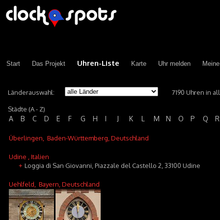
Uhren-Liste
Start
Das Projekt
Karte
Uhr melden
Meine
Länderauswahl:
7190 Uhren in a
Städte (A - Z)
A
B
C
D
E
F
G
H
I
J
K
L
M
N
O
P
Q
R
Überlingen
, Baden-Württemberg, Deutschland
Udine
, Italien
Loggia di San Giovanni, Piazzale del Castello 2, 33100 Udine
+
Uehlfeld
, Bayern, Deutschland