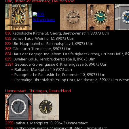
Ulm
, Baden-Württemberg, Deutschland
Katholische Kirche St. Georg, Beethovenstr. 1, 89073 Ulm
836
Schwörhaus, Weinhof 12, 89073 Ulm
835
Ulm Hauptbahnhof, Bahnhofsplatz 1, 89073 Ulm
823
Gänsturm, Turmgasse, 89073 Ulm
808
Haus der Begegnung (ehem. Dreifaltigkeitskirche), Grüner Hof 7, 
824
Juwelier Kölle, Herdbruckerstraße 8, 89073 Ulm
825
Gebäude Kronengasse 6, Kronengasse 6, 89073 Ulm
1397
Rathaus , Marktplatz 1, 89073 Ulm
+
Evangelische Pauluskirche, Frauenstr. 110, 89073 Ulm
+
Ehemalige Uhrenfabrik Philipp Hörz, Moltkestr. 6, 89077 Ulm-West
+
Ummerstadt
, Thüringen, Deutschland
Rathaus, Marktplatz 13, 98663 Ummerstadt
2355
Bartholomäuskirche, Viehmarkt 111, 98663 Ummerstadt
2356