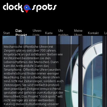
Das
Uhren-
Uhr
Meine
Start
Karte
Kontakt
L
Projekt
Liste
melden
Uhren
Mechanische öffentliche Uhren mit
Zeigern gibt es seit über 700 Jahren.
Angebracht an gut sichtbaren Stellen wie
Kirchtürmen bestimmten sie den
Lebensrhythmus der Menschen. Dann
kam die Armbanduhr. Dann das
Smartphone. Öffentliche Uhren wurden
entbehrlich und finden immer weniger
Beachtung. Das ist schade, denn Uhren
sind nicht nur Zeitanzeiger, sondern auch
Zeitzeugen. Sie sind vielfach kunstvoll
dem jeweiligen Zeitgeist entsprechend
gestaltet und gehören zum Kulturgut der
Menschheit. Das Projekt "clockspots" will
nicht weniger als einen weltweiten
Katalog dieser Kulturleistung unserer