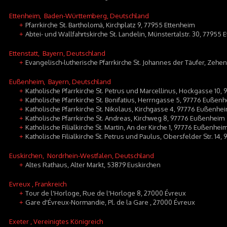
Ettenheim
, Baden-Württemberg, Deutschland
Pfarrkirche St. Bartholomä, Kirchplatz 9, 77955 Ettenheim
+
Abtei- und Wallfahrtskirche St. Landelin, Münstertalstr. 30, 77955 
+
Ettenstatt
, Bayern, Deutschland
Evangelisch-lutherische Pfarrkirche St. Johannes der Täufer, Zehen
+
Eußenheim
, Bayern, Deutschland
Katholische Pfarrkirche St. Petrus und Marcellinus, Hockgasse 10
+
Katholische Pfarrkirche St. Bonifatius, Herrngasse 5, 97776 Eußen
+
Katholische Pfarrkirche St. Nikolaus, Kirchgasse 4, 97776 Eußenhe
+
Katholische Pfarrkirche St. Andreas, Kirchweg 8, 97776 Eußenheim
+
Katholische Filialkirche St. Martin, An der Kirche 1, 97776 Eußenhei
+
Katholische Filialkirche St. Petrus und Paulus, Obersfelder Str. 1
+
Euskirchen
, Nordrhein-Westfalen, Deutschland
Altes Rathaus, Alter Markt, 53879 Euskirchen
+
Evreux
, Frankreich
Tour de l'Horloge, Rue de l'Horloge 8, 27000 Évreux
+
Gare d'Évreux-Normandie, Pl. de la Gare , 27000 Évreux
+
Exeter
, Vereinigtes Königreich