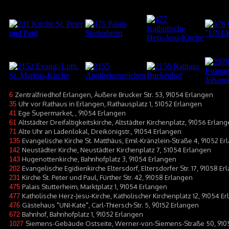
Zentralfriedhof Erlangen, Äußere Brucker Str. 53, 91054 Erlangen
6
Uhr vor Rathaus in Erlangen, Rathausplatz 1, 51052 Erlangen
35
Ege Supermarket, , 91054 Erlangen
41
Altstädter Dreifaltigkeitskirche, Altstädter Kirchenplatz, 91056 Erlan
61
Alte Uhr an Ladenlokal, Dreikönigstr., 91054 Erlangen
71
Evangelische Kirche St. Matthäus, Emil-Kränzlein-Straße 4, 91052 E
135
Neustädter Kirche, Neustädter Kirchenplatz 7, 51054 Erlangen
142
Hugenottenkirche, Bahnhofplatz 3, 91054 Erlangen
143
Evangelische Egidienkirche Eltersdorf, Eltersdorfer Str. 17, 91058 E
202
Kirche St. Peter und Paul, Fürther Str. 42, 91058 Erlangen
231
Palais Stutterheim, Marktplatz 1, 91054 Erlangen
475
Katholische Herz-Jesu-Kirche, Katholischer Kirchenplatz 12, 91054 E
477
Gästehaus "UNI-Kate", Carl-Thiersch-Str. 5, 90152 Erlangen
476
Bahnhof, Bahnhofplatz 1, 91052 Erlangen
672
Siemens-Gebäude Ostseite, Werner-von-Siemens-Straße 50, 910
1027