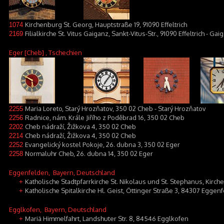
Kirchenburg St. Georg, Hauptstraße 19, 91090 Effeltrich
1074
Filialkirche St. Vitus Gaiganz, Sankt-Vitus-Str., 91090 Effeltrich - Gai
2169
Eger [Cheb]
, Tschechien
Maria Loreto, Starý Hrozňatov, 350 02 Cheb - Starý Hrozňatov
2255
Radnice, nám. Krále Jiřího z Poděbrad 16, 350 02 Cheb
2256
Cheb nádraží, Žižkova 4, 350 02 Cheb
2202
Cheb nádraží, Žižkova 4, 350 02 Cheb
2214
Evangelický kostel Pokoje, 26. dubna 3, 350 02 Eger
2252
Normaluhr Cheb, 26. dubna 14, 350 02 Eger
2258
Eggenfelden
, Bayern, Deutschland
Katholische Stadtpfarrkirche St. Nikolaus und St. Stephanus, Kirc
+
Katholische Spitalkirche Hl. Geist, Öttinger Straße 3, 84307 Eggen
+
Egglkofen
, Bayern, Deutschland
Mariä Himmelfahrt, Landshuter Str. 8, 84546 Egglkofen
+