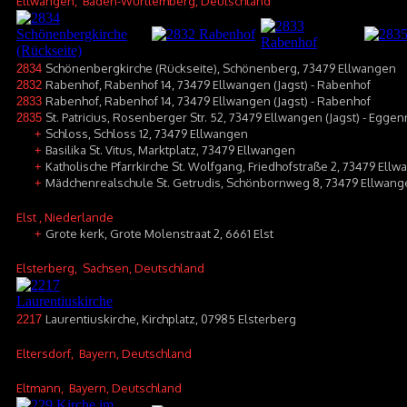
Ellwangen
, Baden-Württemberg, Deutschland
Schönenbergkirche (Rückseite), Schönenberg, 73479 Ellwangen
2834
Rabenhof, Rabenhof 14, 73479 Ellwangen (Jagst) - Rabenhof
2832
Rabenhof, Rabenhof 14, 73479 Ellwangen (Jagst) - Rabenhof
2833
St. Patricius, Rosenberger Str. 52, 73479 Ellwangen (Jagst) - Eggen
2835
Schloss, Schloss 12, 73479 Ellwangen
+
Basilika St. Vitus, Marktplatz, 73479 Ellwangen
+
Katholische Pfarrkirche St. Wolfgang, Friedhofstraße 2, 73479 Ellw
+
Mädchenrealschule St. Getrudis, Schönbornweg 8, 73479 Ellwange
+
Elst
, Niederlande
Grote kerk, Grote Molenstraat 2, 6661 Elst
+
Elsterberg
, Sachsen, Deutschland
Laurentiuskirche, Kirchplatz, 07985 Elsterberg
2217
Eltersdorf
, Bayern, Deutschland
Eltmann
, Bayern, Deutschland