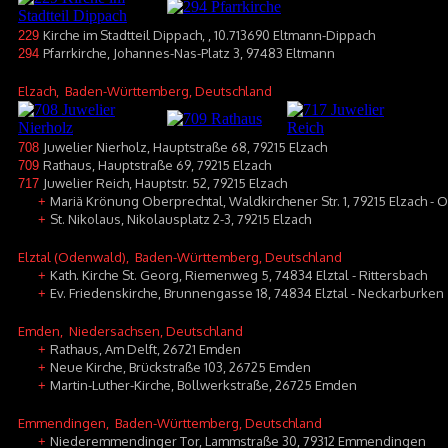
Kirche im Stadtteil Dippach, , 10.713690 Eltmann-Dippach
229
Pfarrkirche, Johannes-Nas-Platz 3, 97483 Eltmann
294
Elzach
, Baden-Württemberg, Deutschland
Juwelier Nierholz, Hauptstraße 68, 79215 Elzach
708
Rathaus, Hauptstraße 69, 79215 Elzach
709
Juwelier Reich, Hauptstr. 52, 79215 Elzach
717
Mariä Krönung Oberprechtal, Waldkirchener Str. 1, 79215 Elzach - 
+
St. Nikolaus, Nikolausplatz 2-3, 79215 Elzach
+
Elztal (Odenwald)
, Baden-Württemberg, Deutschland
Kath. Kirche St. Georg, Riemenweg 5, 74834 Elztal - Rittersbach
+
Ev. Friedenskirche, Brunnengasse 18, 74834 Elztal - Neckarburken
+
Emden
, Niedersachsen, Deutschland
Rathaus, Am Delft, 26721 Emden
+
Neue Kirche, Brückstraße 103, 26725 Emden
+
Martin-Luther-Kirche, Bollwerkstraße, 26725 Emden
+
Emmendingen
, Baden-Württemberg, Deutschland
Niederemmendinger Tor, Lammstraße 30, 79312 Emmendingen
+