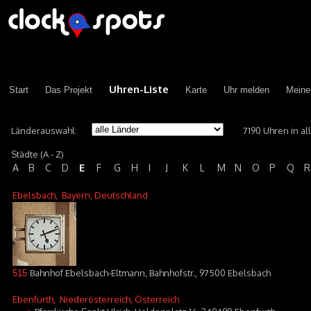
Uhren-Liste
Start
Das Projekt
Karte
Uhr melden
Meine
Länderauswahl:
7190 Uhren in a
Städte (A - Z)
E
A
B
C
D
F
G
H
I
J
K
L
M
N
O
P
Q
R
Ebelsbach
, Bayern, Deutschland
Bahnhof Ebelsbach-Eltmann, Bahnhofstr., 97500 Ebelsbach
515
Ebenfurth
, Niederösterreich, Österreich