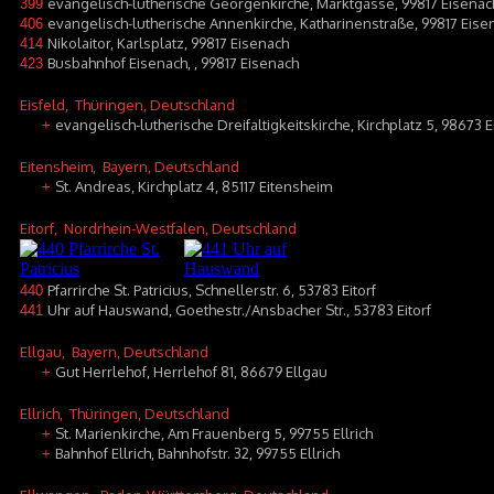
evangelisch-lutherische Georgenkirche, Marktgasse, 99817 Eisenac
399
evangelisch-lutherische Annenkirche, Katharinenstraße, 99817 Eise
406
Nikolaitor, Karlsplatz, 99817 Eisenach
414
Busbahnhof Eisenach, , 99817 Eisenach
423
Eisfeld
, Thüringen, Deutschland
evangelisch-lutherische Dreifaltigkeitskirche, Kirchplatz 5, 98673 E
+
Eitensheim
, Bayern, Deutschland
St. Andreas, Kirchplatz 4, 85117 Eitensheim
+
Eitorf
, Nordrhein-Westfalen, Deutschland
Pfarrirche St. Patricius, Schnellerstr. 6, 53783 Eitorf
440
Uhr auf Hauswand, Goethestr./Ansbacher Str., 53783 Eitorf
441
Ellgau
, Bayern, Deutschland
Gut Herrlehof, Herrlehof 81, 86679 Ellgau
+
Ellrich
, Thüringen, Deutschland
St. Marienkirche, Am Frauenberg 5, 99755 Ellrich
+
Bahnhof Ellrich, Bahnhofstr. 32, 99755 Ellrich
+