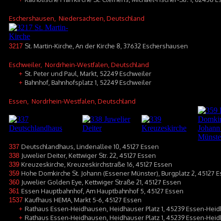
Eschershausen
, Niedersachsen, Deutschland
St. Martin-Kirche, An der Kirche 8, 37632 Eschershausen
3217
Eschweiler
, Nordrhein-Westfalen, Deutschland
St. Peter und Paul, Markt, 52249 Eschweiler
+
Bahnhof, Bahnhofsplatz 1, 52249 Eschweiler
+
Essen
, Nordrhein-Westfalen, Deutschland
Deutschlandhaus, Lindenallee 10, 45127 Essen
337
Juwelier Deiter, Kettwiger Str. 22, 45127 Essen
338
Kreuzeskirche, Kreuzeskirchstraße 16, 45127 Essen
339
Hohe Domkirche St. Johann (Essener Münster), Burgplatz 2, 45127 
359
Juwelier Golden Eye, Kettwiger Straße 21, 45127 Essen
360
Essen Hauptbahnhof, Am Hauptbahnhof 5, 45127 Essen
361
Kaufhaus HEMA, Markt 5-6, 45127 Essen
1537
Rathaus Essen-Heidhausen, Heidhauser Platz 1, 45239 Essen-Hei
+
Rathaus Essen-Heidhausen, Heidhauser Platz 1, 45239 Essen-Hei
+