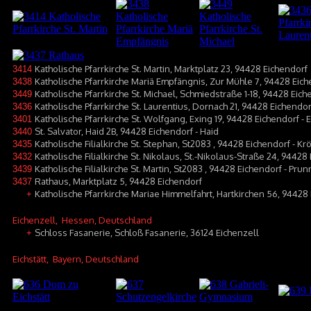
Katholische Pfarrkirche St. Martin, Marktplatz 23, 94428 Eichendorf
3414
Katholische Pfarrkirche Mariä Empfängnis, Zur Mühle 7, 94428 Eich
3438
Katholische Pfarrkirche St. Michael, Schmiedstraße 1-18, 94428 Eic
3449
Katholische Pfarrkirche St. Laurentius, Dornach 21, 94428 Eichendo
3436
Katholische Pfarrkirche St. Wolfgang, Exing 19, 94428 Eichendorf - 
3401
St. Salvator, Haid 2B, 94428 Eichendorf - Haid
3440
Katholische Filialkirche St. Stephan, St2083 , 94428 Eichendorf - Kr
3435
Katholische Filialkirche St. Nikolaus, St.-Nikolaus-Straße 24, 94428
3432
Katholische Filialkirche St. Martin, St2083 , 94428 Eichendorf - Prun
3439
Rathaus, Marktplatz 5, 94428 Eichendorf
3437
Katholische Pfarrkirche Mariae Himmelfahrt, Hartkirchen 56, 94428 
+
Eichenzell
, Hessen, Deutschland
Schloss Fasanerie, Schloß Fasanerie, 36124 Eichenzell
+
Eichstätt
, Bayern, Deutschland