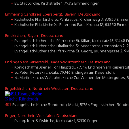
Ev. Stadtkirche, Kirchstraße 1, 79312 Emmendingen
+
Emmering (Landkreis Ebersberg)
, Bayern, Deutschland
Katholische Pfarrkirche St. Pankratius, Kirchenweg 3, 83550 Emmer
+
Katholische Filialkirche St. Peter und Paul, Kronau 12, 83550 Emme
+
Emskirchen
, Bayern, Deutschland
Evangelisch-lutherische Pfarrkirche St. Kilian, Kirchplatz 15, 91448
+
Evangelisch-lutherische Filialkirche St. Margaretha, Rennhofen 2,
+
Evangelisch-lutherische Pfarrkirche St. Georg, Brunnengasse 2, 9
+
Endingen am Kaiserstuhl
, Baden-Württemberg, Deutschland
Königschaffhausener Tor, Hauptstr., 79346 Endingen am Kaiserstu
+
St. Peter, Peterskirchplatz, 79346 Endingen am Kaiserstuhl
+
St. Martinskirche/Wallfahrtskirche Zur Weinenden Muttergottes, 
+
Engelskirchen
, Nordrhein-Westfalen, Deutschland
Evangelische Kirche Ründeroth, Markt, 51766 Engelskirchen-Ründe
491
Enger
, Nordrhein-Westfalen, Deutschland
Evang.-luth. Stiftskirche, Kirchplatz 1, 32130 Enger
+