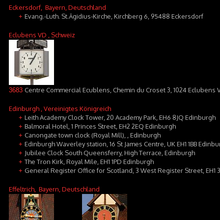
Eckersdorf
, Bayern, Deutschland
Evang.-Luth. St.Ägidius-Kirche, Kirchberg 6, 95488 Eckersdorf
+
Eclubens VD
, Schweiz
Centre Commercial Ecublens, Chemin du Croset 3, 1024 Eclubens 
3683
Edinburgh
, Vereinigtes Königreich
Leith Academy Clock Tower, 20 Academy Park, EH6 8JQ Edinburgh
+
Balmoral Hotel, 1 Princes Street, EH2 2EQ Edinburgh
+
Canongate town clock (Royal Mill), , Edinburgh
+
Edinburgh Waverley station, 16 St James Centre, UK EH1 1BB Edinbu
+
Jubilee Clock South Queensferry, High Terrace, Edinburgh
+
The Tron Kirk, Royal Mile, EH1 1PD Edinburgh
+
General Register Office for Scotland, 3 West Register Street, EH1
+
Effeltrich
, Bayern, Deutschland