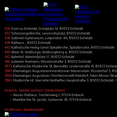
Dom zu Eichstätt, Domplatz 16, 85072 Eichstätt
636
Schutzengelkirche, Leonrodsplatz, 85072 Eichstätt
637
Gabrieli-Gymnasium, Luitpoldstr. 40, 85072 Eichstätt
638
Rathaus, , 85072 Eichstätt
639
Katholische Heilig-Geist-Spitalkirche, Spitalbrücke, 85072 Eichstätt
641
Abtei St. Walburga, Walburgiberg 6, 85072 Eichstätt
640
Bahnhof, Bahnhofplatz 17, 85072 Eichstätt
642
Juwelier Reimann, Westenstraße 3, 85072 Eichstätt
660
Katholische Filialkirche St. Benedikt, Lindenstraße 19, 85072 Eichst
3571
Ehemaliges Augustinerinnenkloster Marienstein, Klosterhof 5, 8507
3583
Ehemaliges Augustiner-Chorherrenstift Rebdorf, Pater-Moser-Straß
3550
Filialkirche Hl. Vierzehn Nothelfer, Hauptstraße 3, 85072 Eichstätt 
3561
Einbeck
, Niedersachsen, Deutschland
Neues Rathaus, Teichenweg 1, 37574 Einbeck
+
Marktkirche St. Jacobi, Gartenstr. 18, 37574 Einbeck
+
Eindhoven
, Niederlande