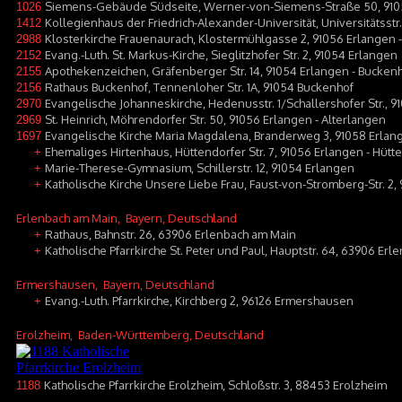
Siemens-Gebäude Südseite, Werner-von-Siemens-Straße 50, 910
1026
Kollegienhaus der Friedrich-Alexander-Universität, Universitätsstr
1412
Klosterkirche Frauenaurach, Klostermühlgasse 2, 91056 Erlangen 
2988
Evang.-Luth. St. Markus-Kirche, Sieglitzhofer Str. 2, 91054 Erlangen
2152
Apothekenzeichen, Gräfenberger Str. 14, 91054 Erlangen - Bucken
2155
Rathaus Buckenhof, Tennenloher Str. 1A, 91054 Buckenhof
2156
Evangelische Johanneskirche, Hedenusstr. 1/Schallershofer Str., 9
2970
St. Heinrich, Möhrendorfer Str. 50, 91056 Erlangen - Alterlangen
2969
Evangelische Kirche Maria Magdalena, Branderweg 3, 91058 Erlan
1697
Ehemaliges Hirtenhaus, Hüttendorfer Str. 7, 91056 Erlangen - Hütt
+
Marie-Therese-Gymnasium, Schillerstr. 12, 91054 Erlangen
+
Katholische Kirche Unsere Liebe Frau, Faust-von-Stromberg-Str. 2,
+
Erlenbach am Main
, Bayern, Deutschland
Rathaus, Bahnstr. 26, 63906 Erlenbach am Main
+
Katholische Pfarrkirche St. Peter und Paul, Hauptstr. 64, 63906 Er
+
Ermershausen
, Bayern, Deutschland
Evang.-Luth. Pfarrkirche, Kirchberg 2, 96126 Ermershausen
+
Erolzheim
, Baden-Württemberg, Deutschland
Katholische Pfarrkirche Erolzheim, Schloßstr. 3, 88453 Erolzheim
1188