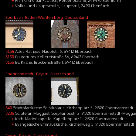
Pfarrkirche Sankt Ulrich, Heldenplatz 16, 249490 Ebenfurth
+
Volks- und Hauptschule, Hauptstr. 1, 2490 Ebenfurth
+
Eberbach
, Baden-Württemberg, Deutschland
Altes Rathaus, Hauptstr. 6, 69412 Eberbach
3156
Pulverturm, Kellereistraße 36, 69412 Eberbach
3160
Ev. Kirche, Brückenstraße 1, 69412 Eberbach
3155
Ebermannstadt
, Bayern, Deutschland
Stadtpfarrkirche St. Nikolaus, Kirchenplatz 5, 91320 Ebermannstadt
346
St. Stefan Moggast, Stephanusstr. 2, 91320 Ebermannstadt -Mogga
3286
Kath. Marienkapelle, Kapellenplatz 11, 91320 Ebermannstadt
+
Evangelische Emmauskirche, Kirchenweg 5, 91320 Ebermannstadt
+
Ebern
, Bayern, Deutschland