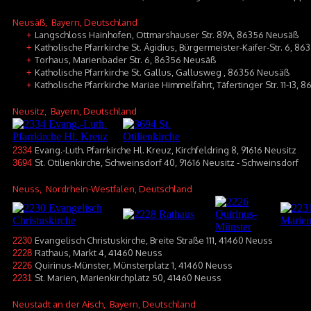
Neusäß
, Bayern, Deutschland
Langschloss Hainhofen, Ottmarshauser Str. 89A, 86356 Neusäß
+
Katholische Pfarrkirche St. Ägidius, Bürgermeister-Kaifer-Str. 6, 8
+
Torhaus, Marienbader Str. 6, 86356 Neusäß
+
Katholische Pfarrkirche St. Gallus, Gallusweg , 86356 Neusäß
+
Katholische Pfarrkirche Mariae Himmelfahrt, Täfertinger Str. 11-13,
+
Neusitz
, Bayern, Deutschland
Evang.-Luth. Pfarrkirche Hl. Kreuz, Kirchfeldring 8, 91616 Neusitz
2334
St. Otilienkirche, Schweinsdorf 40, 91616 Neusitz - Schweinsdorf
3694
Neuss
, Nordrhein-Westfalen, Deutschland
Evangelisch Christuskirche, Breite Straße 111, 41460 Neuss
2230
Rathaus, Markt 4, 41460 Neuss
2228
Quirinus-Münster, Münsterplatz 1, 41460 Neuss
2226
St. Marien, Marienkirchplatz 50, 41460 Neuss
2231
Neustadt an der Aisch
, Bayern, Deutschland