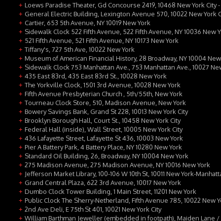
Loews Paradise Theater, Gd Concourse 2419, 10468 New York City -
+
General Electric Building, Lexington Avenue 570, 10022 New York C
+
Cartier, 653 5th Avenue, NY 10019 New York
+
Sidewalk Clock 522 Fifth Avenue, 522 Fifth Avenue, NY 10036 New 
+
521 Fifth Avenue, 521 Fifth Avenue, NY 10173 New York
+
Tiffany's, 727 5th Ave, 10022 New York
+
Museum of American Financial History, 28 Broadway, NY 10004 New
+
Sidewalk Clock 753 Manhattan Ave., 753 Manhattan Ave., 10027 Ne
+
435 East 83rd, 435 East 83rd St., 10028 New York
+
The Yorkville Clock, 1501 3rd Avenue, 10028 New York
+
Fifth Avenue Presbyterian Church , 5th/55th, New York
+
Tourneau Clock Store, 510, Madison Avenue, New York
+
Bowery Savings Bank, Grand St 228, 10013 New York City
+
Brooklyn Borough Hall, Court St., 10458 New York City
+
Federal Hall (inside), Wall Street, 10005 New York City
+
436 Lafayette Street, Lafayette St 436, 10003 New York
+
Pier A Battery Park, 4 Battery Place, NY 10280 New York
+
Standard Oil Building, 26, Broadway, NY 10004 New York
+
275 Madison Avenue, 275 Madison Avenue, NY 10016 New York
+
Jefferson Market Library, 100-106 W 10th St, 10011 New York-Manhat
+
Grand Central Plaza, 622 3rd Avenue, 10017 New York
+
Dumbo Clock Tower Building, 1 Main Street, 11201 New York
+
Public Clock The Sherry-Netherland, Fifth Avenue 785, 10022 New Yo
+
2nd Ave Deli, E 75th St 401, 10021 New York City
+
William Barthman Jeweller (embedded in footpath), Maiden Lane /
+