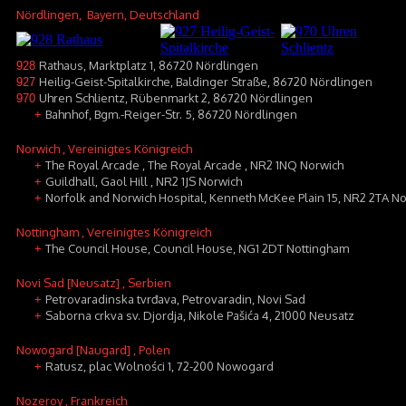
Nördlingen
, Bayern, Deutschland
Rathaus, Marktplatz 1, 86720 Nördlingen
928
Heilig-Geist-Spitalkirche, Baldinger Straße, 86720 Nördlingen
927
Uhren Schlientz, Rübenmarkt 2, 86720 Nördlingen
970
Bahnhof, Bgm.-Reiger-Str. 5, 86720 Nördlingen
+
Norwich
, Vereinigtes Königreich
The Royal Arcade , The Royal Arcade , NR2 1NQ Norwich
+
Guildhall, Gaol Hill , NR2 1JS Norwich
+
Norfolk and Norwich Hospital, Kenneth McKee Plain 15, NR2 2TA N
+
Nottingham
, Vereinigtes Königreich
The Council House, Council House, NG1 2DT Nottingham
+
Novi Sad [Neusatz]
, Serbien
Petrovaradinska tvrđava, Petrovaradin, Novi Sad
+
Saborna crkva sv. Djordja, Nikole Pašića 4, 21000 Neusatz
+
Nowogard [Naugard]
, Polen
Ratusz, plac Wolności 1, 72-200 Nowogard
+
Nozeroy
, Frankreich