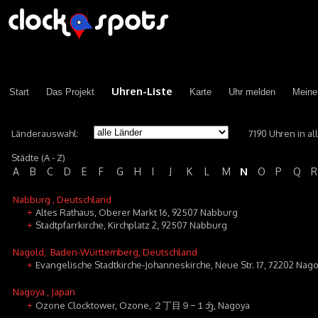
Uhren-Liste
Start
Das Projekt
Karte
Uhr melden
Meine
Länderauswahl:
7190 Uhren in a
Städte (A - Z)
N
A
B
C
D
E
F
G
H
I
J
K
L
M
O
P
Q
R
Nabburg
, Deutschland
Altes Rathaus, Oberer Markt 16, 92507 Nabburg
+
Stadtpfarrkirche, Kirchplatz 2, 92507 Nabburg
+
Nagold
, Baden-Württemberg, Deutschland
Evangelische Stadtkirche-Johanneskirche, Neue Str. 17, 72202 Nag
+
Nagoya
, Japan
Ozone Clocktower, Ozone, ２丁目９−１ᦁ, Nagoya
+