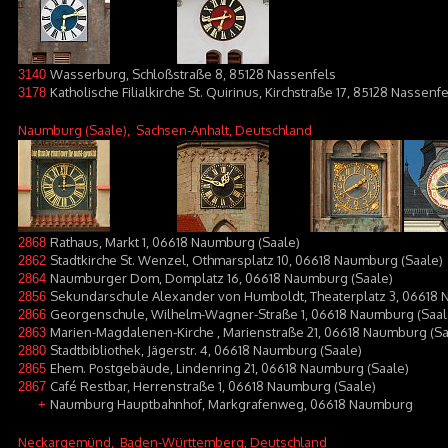
Wasserburg, Schloßstraße 8, 85128 Nassenfels
3140
Katholische Filialkirche St. Quirinus, Kirchstraße 17, 85128 Nassen
3178
Naumburg (Saale)
, Sachsen-Anhalt, Deutschland
Rathaus, Markt 1, 06618 Naumburg (Saale)
2868
Stadtkirche St. Wenzel, Othmarsplatz 10, 06618 Naumburg (Saale)
2862
Naumburger Dom, Domplatz 16, 06618 Naumburg (Saale)
2864
Sekundarschule Alexander von Humboldt, Theaterplatz 3, 06618 
2856
Georgenschule, Wilhelm-Wagner-Straße 1, 06618 Naumburg (Saal
2866
Marien-Magdalenen-Kirche , Marienstraße 21, 06618 Naumburg (Sa
2863
Stadtbibliothek, Jägerstr. 4, 06618 Naumburg (Saale)
2880
Ehem. Postgebäude, Lindenring 21, 06618 Naumburg (Saale)
2865
Café Restbar, Herrenstraße 1, 06618 Naumburg (Saale)
2867
Naumburg Hauptbahnhof, Markgrafenweg, 06618 Naumburg
+
Neckargemünd
, Baden-Württemberg, Deutschland