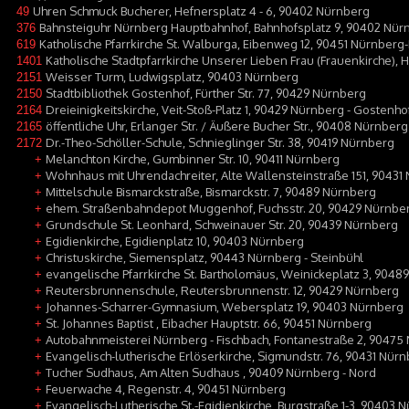
Uhren Schmuck Bucherer, Hefnersplatz 4 - 6, 90402 Nürnberg
49
Bahnsteiguhr Nürnberg Hauptbahnhof, Bahnhofsplatz 9, 90402 Nür
376
Katholische Pfarrkirche St. Walburga, Eibenweg 12, 90451 Nürnberg
619
Katholische Stadtpfarrkirche Unserer Lieben Frau (Frauenkirche),
1401
Weisser Turm, Ludwigsplatz, 90403 Nürnberg
2151
Stadtbibliothek Gostenhof, Fürther Str. 77, 90429 Nürnberg
2150
Dreieinigkeitskirche, Veit-Stoß-Platz 1, 90429 Nürnberg - Gostenho
2164
öffentliche Uhr, Erlanger Str. / Äußere Bucher Str., 90408 Nürnberg
2165
Dr.-Theo-Schöller-Schule, Schnieglinger Str. 38, 90419 Nürnberg
2172
Melanchton Kirche, Gumbinner Str. 10, 90411 Nürnberg
+
Wohnhaus mit Uhrendachreiter, Alte Wallensteinstraße 151, 90431
+
Mittelschule Bismarckstraße, Bismarckstr. 7, 90489 Nürnberg
+
ehem. Straßenbahndepot Muggenhof, Fuchsstr. 20, 90429 Nürnbe
+
Grundschule St. Leonhard, Schweinauer Str. 20, 90439 Nürnberg
+
Egidienkirche, Egidienplatz 10, 90403 Nürnberg
+
Christuskirche, Siemensplatz, 90443 Nürnberg - Steinbühl
+
evangelische Pfarrkirche St. Bartholomäus, Weinickeplatz 3, 904
+
Reutersbrunnenschule, Reutersbrunnenstr. 12, 90429 Nürnberg
+
Johannes-Scharrer-Gymnasium, Webersplatz 19, 90403 Nürnberg
+
St. Johannes Baptist , Eibacher Hauptstr. 66, 90451 Nürnberg
+
Autobahnmeisterei Nürnberg - Fischbach, Fontanestraße 2, 90475
+
Evangelisch-lutherische Erlöserkirche, Sigmundstr. 76, 90431 Nürn
+
Tucher Sudhaus, Am Alten Sudhaus , 90409 Nürnberg - Nord
+
Feuerwache 4, Regenstr. 4, 90451 Nürnberg
+
Evangelisch-Lutherische St.-Egidienkirche, Burgstraße 1-3, 90403 
+