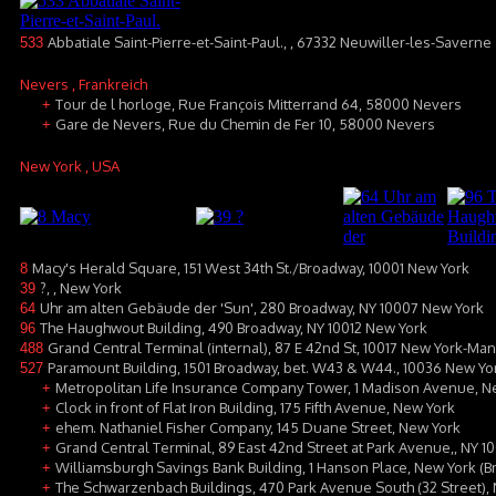
Abbatiale Saint-Pierre-et-Saint-Paul., , 67332 Neuwiller-les-Saverne
533
Nevers
, Frankreich
Tour de l horloge, Rue François Mitterrand 64, 58000 Nevers
+
Gare de Nevers, Rue du Chemin de Fer 10, 58000 Nevers
+
New York
, USA
Macy's Herald Square, 151 West 34th St./Broadway, 10001 New York
8
?, , New York
39
Uhr am alten Gebäude der 'Sun', 280 Broadway, NY 10007 New York
64
The Haughwout Building, 490 Broadway, NY 10012 New York
96
Grand Central Terminal (internal), 87 E 42nd St, 10017 New York-Ma
488
Paramount Building, 1501 Broadway, bet. W43 & W44., 10036 New Yo
527
Metropolitan Life Insurance Company Tower, 1 Madison Avenue, N
+
Clock in front of Flat Iron Building, 175 Fifth Avenue, New York
+
ehem. Nathaniel Fisher Company, 145 Duane Street, New York
+
Grand Central Terminal, 89 East 42nd Street at Park Avenue,, NY 1
+
Williamsburgh Savings Bank Building, 1 Hanson Place, New York (B
+
The Schwarzenbach Buildings, 470 Park Avenue South (32 Street)
+