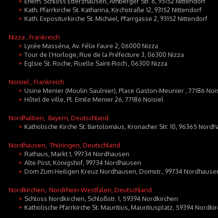
Ehem. Schloss Etterzhausen, Amberger Str. 6, 93152 Nittendorf
+
Kath. Pfarrkirche St. Katharina, Kirchstraße 12, 93152 Nittendorf
+
Kath. Expositurkirche St. Michael, Pfarrgasse 2, 93152 Nittendorf
+
Nizza
, Frankreich
Lycée Masséna, Av. Félix Faure 2, 06000 Nizza
+
Tour de l'Horloge, Rue de la Préfecture 3, 06300 Nizza
+
Eglsie St. Roche, Ruelle Saint-Roch , 06300 Nizza
+
Noisiel
, Frankreich
Usine Menier (Moulin Saulnier), Place Gaston-Meunier , 77186 Nois
+
Hôtel de ville, Pl. Emile Menier 26, 77186 Noisiel
+
Nordhalben
, Bayern, Deutschland
Katholische Kirche St. Bartolomäus, Kronacher Str. 10, 96365 Nord
+
Nordhausen
, Thüringen, Deutschland
Rathaus, Markt 1, 99734 Nordhausen
+
Alte Post, Königshof, 99734 Nordhausen
+
Dom Zum Heiligen Kreuz Nordhausen, Domstr., 99734 Nordhause
+
Nordkirchen
, Nordrhein-Westfalen, Deutschland
Schloss Nordkirchen, Schloßstr. 1, 59394 Nordkirchen
+
Katholische Pfarrkirche St. Mauritius, Mauritiusplatz, 59394 Nordki
+