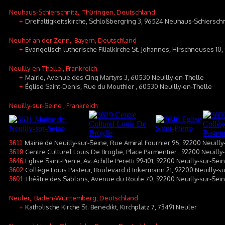
Neuhaus-Schierschnitz
, Thüringen, Deutschland
Dreifaltigkeitskirche, Schloßbergring 3, 96524 Neuhaus-Schierschn
+
Neuhof an der Zenn
, Bayern, Deutschland
Evangelisch-lutherische Filialkirche St. Johannes, Hirschneuses 1
+
Neuilly-en-Thelle
, Frankreich
Mairie, Avenue des Cinq Martyrs 3, 60530 Neuilly-en-Thelle
+
Église Saint-Denis, Rue du Mouthier , 60530 Neuilly-en-Thelle
+
Neuilly-sur-Seine
, Frankreich
Mairie de Neuilly-sur-Seine, Rue Amiral Fournier 95, 92200 Neuilly
3611
Centre Culturel Louis De Broglie, Place Parmentier , 92200 Neuilly
3619
Eglise Saint-Pierre, Av. Achille Peretti 99-101, 92200 Neuilly-sur-Sei
3646
Collège Louis Pasteur, Boulevard d Inkermann 21, 92200 Neuilly-s
3602
Théâtre des Sablons, Avenue du Roule 70, 92200 Neuilly-sur-Sei
3601
Neuler
, Baden-Württemberg, Deutschland
Katholische Kirche St. Benedikt, Kirchplatz 7, 73491 Neuler
+