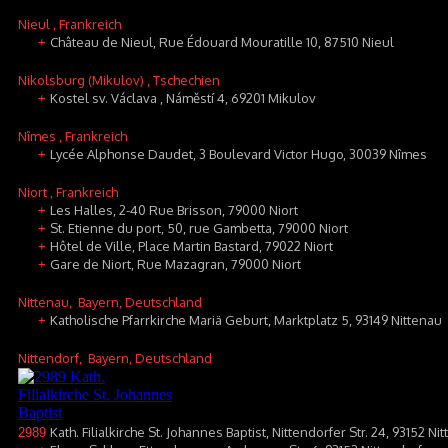
Nieul
, Frankreich
Château de Nieul, Rue Édouard Mouratille 10, 87510 Nieul
+
Nikolsburg (Mikulov)
, Tschechien
Kostel sv. Václava , Náměstí 4, 69201 Mikulov
+
Nîmes
, Frankreich
Lycée Alphonse Daudet, 3 Boulevard Victor Hugo, 30039 Nîmes
+
Niort
, Frankreich
Les Halles, 2-40 Rue Brisson, 79000 Niort
+
St. Etienne du port, 50, rue Gambetta, 79000 Niort
+
Hôtel de Ville, Place Martin Bastard, 79022 Niort
+
Gare de Niort, Rue Mazagran, 79000 Niort
+
Nittenau
, Bayern, Deutschland
Katholische Pfarrkirche Mariä Geburt, Marktplatz 5, 93149 Nittenau
+
Nittendorf
, Bayern, Deutschland
Kath. Filialkirche St. Johannes Baptist, Nittendorfer Str. 24, 93152 Ni
2989