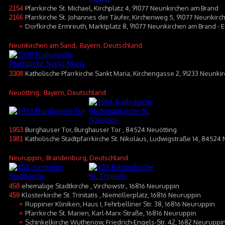
Pfarrkirche St. Michael, Kirchplatz 4, 91077 Neunkirchen am Brand
2154
Pfarrkirche St. Johannes der Täufer, Kirchenweg 5, 91077 Neunkir
2166
Dorfkirche Ermreuth, Marktplatz 8, 91077 Neunkirchen am Brand - 
+
Neunkirchen am Sand
, Bayern, Deutschland
Katholische Pfarrkirche Sankt Maria, Kirchengasse 2, 91233 Neunk
3308
Neuötting
, Bayern, Deutschland
Burghauser Tor, Burghauser Tor , 84524 Neuötting
1953
Katholische Stadtpfarrkirche St. Nikolaus, Ludwigstraße 14, 84524
1981
Neuruppin
, Brandenburg, Deutschland
ehemalige Stadtkirche , Virchowstr., 16816 Neuruppin
458
Klosterkirche St. Trinitatis , Niemöllerplatz, 16816 Neuruppin
459
Ruppiner Kliniken, Haus I, Fehrbelliner Str. 38, 16816 Neuruppin
+
Pfarrkirche St. Marien, Karl-Marx-Straße, 16816 Neuruppin
+
Schinkelkirche Wuthenow, Friedrich-Engels-Str. 42, 1682 Neurup
+