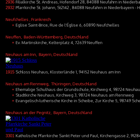
Filialkirche St. Andreas, Hofendorf 28, 84088 Neufahrn in Niederb
2936
Pfarrkirche St. Johann, St2142 , 84088 Neufahrn in Niederbayern -
2932
Neufchelles
, Frankreich
Eglise Saint-Brice, Rue de l'Église 6, 60890 Neufchelles
+
Neuffen
, Baden-Württemberg, Deutschland
Ev. Martinskirche, Kelterplatz 4, 72639 Neuffen
+
Neuhaus am Inn
, Bayern, Deutschland
Schloss Neuhaus, Klosterlände 1, 94152 Neuhaus am Inn
1915
Neuhaus am Rennweg
, Thüringen, Deutschland
Ehemalige Schulhaus der Grundschule, Kirchweg 4, 98724 Neuh
+
Stadtkirche Neuhaus, Kirchweg 3, 98724 Neuhaus am Rennweg
+
Evangelisch-lutherische Kirche in Scheibe, Zur Kirche 5, 98749 Sc
+
Neuhaus an der Pegnitz
, Bayern, Deutschland
Katholische Pfarrkirche Sankt Peter und Paul, Kirchengasse 2, 912
3301