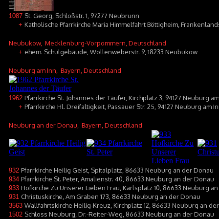
St. Georg, Schloßstr. 1, 97277 Neubrunn
1087
Katholische Pfarrkirche Maria Himmelfahrt Böttigheim, Frankenlan
+
Neubukow
, Mecklenburg-Vorpommern, Deutschland
ehem. Schulgebäude, Wollenweberstr. 9, 18233 Neubukow
+
Neuburg am Inn
, Bayern, Deutschland
Pfarrkirche St. Johannes der Täufer, Kirchplatz 3, 94127 Neuburg a
1962
Pfarrkirche Hl. Dreifaltigkeit, Passauer Str. 25, 94127 Neuburg am 
+
Neuburg an der Donau
, Bayern, Deutschland
Pfarrkirche Heilig Geist, Spitalplatz, 86633 Neuburg an der Donau
932
Pfarrkirche St. Peter, Amalienstr. 40, 86633 Neuburg an der Donau
934
Hofkirche Zu Unserer Lieben Frau, Karlsplatz 10, 86633 Neuburg a
933
Christuskirche, Am Graben 173, 86633 Neuburg an der Donau
931
Wallfahrtskirche Heilig-Kreuz, Kirchplatz 12, 86633 Neuburg an d
3563
Schloss Neuburg, Dr.-Reiter-Weg, 86633 Neuburg an der Donau
1502