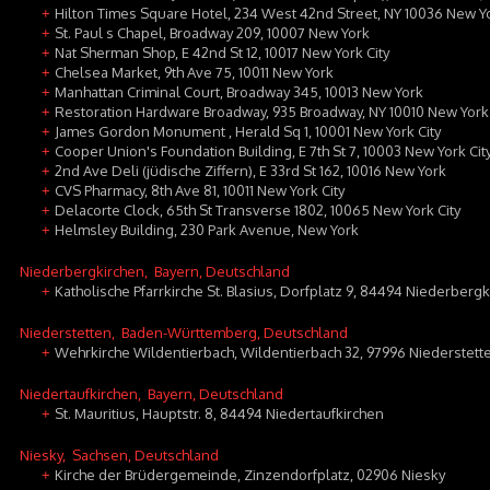
Hilton Times Square Hotel, 234 West 42nd Street, NY 10036 New Y
+
St. Paul s Chapel, Broadway 209, 10007 New York
+
Nat Sherman Shop, E 42nd St 12, 10017 New York City
+
Chelsea Market, 9th Ave 75, 10011 New York
+
Manhattan Criminal Court, Broadway 345, 10013 New York
+
Restoration Hardware Broadway, 935 Broadway, NY 10010 New York
+
James Gordon Monument , Herald Sq 1, 10001 New York City
+
Cooper Union's Foundation Building, E 7th St 7, 10003 New York Cit
+
2nd Ave Deli (jüdische Ziffern), E 33rd St 162, 10016 New York
+
CVS Pharmacy, 8th Ave 81, 10011 New York City
+
Delacorte Clock, 65th St Transverse 1802, 10065 New York City
+
Helmsley Building, 230 Park Avenue, New York
+
Niederbergkirchen
, Bayern, Deutschland
Katholische Pfarrkirche St. Blasius, Dorfplatz 9, 84494 Niederberg
+
Niederstetten
, Baden-Württemberg, Deutschland
Wehrkirche Wildentierbach, Wildentierbach 32, 97996 Niederstett
+
Niedertaufkirchen
, Bayern, Deutschland
St. Mauritius, Hauptstr. 8, 84494 Niedertaufkirchen
+
Niesky
, Sachsen, Deutschland
Kirche der Brüdergemeinde, Zinzendorfplatz, 02906 Niesky
+