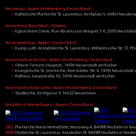
Neudenau
, Baden-Württemberg, Deutschland
Katholische Pfarrkirche St. Laurentius, Kirchplatz 5, 64861 Neuden
+
Neuenburg (Neuchâtel)
, Schweiz
Eglise Notre Dame, Rue Abram-Louis-Breguet 5-11, 2000 Neuchâtel
+
Neuendettelsau
, Bayern, Deutschland
Evang.-Luth. Anstaltskirche St. Laurentius, Wilhelm-Löhe-Str. 13, 
+
Neuenstadt am Kocher
, Baden-Württemberg, Deutschland
Oberer Torturm, Hauptstr., 74196 Neuenstadt am Kocher
+
Evangelische St.-Jost-Kirche, Eberstädter Str. 4, 74196 Neuenstadt
+
Rathaus, Hauptstraße 50, 74196 Neuenstadt am Kocher
+
Neuenstein (Hohenlohe)
, Baden-Württemberg, Deutschland
Stadtkirche, Kirchgasse 9, 74632 Neuenstein
+
Neufahrn in Niederbayern
, Bayern, Deutschland
Pfarrkirche Mariä Himmelfahrt, Moosweg 4, 84088 Neufahrn in Ni
2921
Filialkirche St. Laurentius, Asenkofen 18, 84088 Neufahrn in Nied
2939