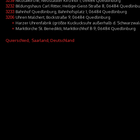
Nicolaikirche, Neustädter Kirchhof 1, 06484 Quedlinburg
3239
Bildungshaus Carl Ritter, Heilige-Geist-Straße 8, 06484 Quedlinb
3232
Bahnhof Quedlinburg, Bahnhofsplatz 1, 06484 Quedlinburg
3233
Uhren Malchert, Bockstraße 9, 06484 Quedlinburg
3206
Harzer Uhrenfabrik (größte Kuckucksuhr außerhalb d. Schwarzwald
+
Marktkirche St. Benedikti, Marktkirchhof 8-9, 06484 Quedlinburg
+
Quierschied
, Saarland, Deutschland