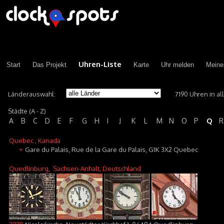
Uhren-Liste
Start
Das Projekt
Karte
Uhr melden
Meine
Länderauswahl:
7190 Uhren in a
Städte (A - Z)
Q
A
B
C
D
E
F
G
H
I
J
K
L
M
N
O
P
R
Quebec
, Kanada
Gare du Palais, Rue de la Gare du Palais, G1K 3X2 Quebec
+
Quedlinburg
, Sachsen-Anhalt, Deutschland