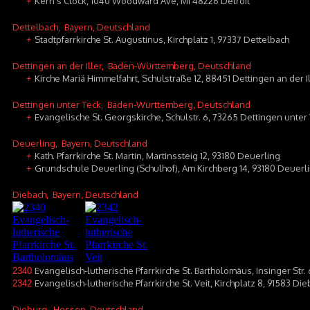
Kern's Clock, 1040 Woodward Ave, MI 48226 Detroit
+
Dettelbach
, Bayern, Deutschland
Stadtpfarrkirche St. Augustinus, Kirchplatz 1, 97337 Dettelbach
+
Dettingen an der Iller
, Baden-Württemberg, Deutschland
Kirche Mariä Himmelfahrt, Schulstraße 12, 88451 Dettingen an der I
+
Dettingen unter Teck
, Baden-Württemberg, Deutschland
Evangelische St. Georgskirche, Schulstr. 6, 73265 Dettingen unter
+
Deuerling
, Bayern, Deutschland
Kath. Pfarrkirche St. Martin, Martinssteig 12, 93180 Deuerling
+
Grundschule Deuerling (Schulhof), Am Kirchberg 14, 93180 Deuerl
+
Diebach
, Bayern, Deutschland
Evangelisch-lutherische Pfarrkirche St. Bartholomäus, Insinger Str.
2340
Evangelisch-lutherische Pfarrkirche St. Veit, Kirchplatz 8, 91583 D
2342
Dieburg
, Hessen, Deutschland