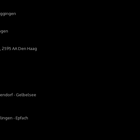
Deggingen
ingen
 11, 2595 AA Den Haag
kendorf - Gelbelsee
lingen - Epfach