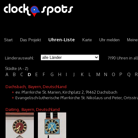
Uhren-Liste
Start
Das Projekt
Karte
Uhr melden
Meine
Länderauswahl:
7190 Uhren in a
Städte (A - Z)
D
A
B
C
E
F
G
H
I
J
K
L
M
N
O
P
Q
R
Dachsbach
, Bayern, Deutschland
ev. Pfarrkirche St. Marien, Kirchplatz 2, 91462 Dachsbach
+
Evangelisch-lutherische Pfarrkirche St. Nikolaus und Peter, Ortss
+
Daiting
, Bayern, Deutschland