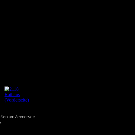
 Dießen am Ammersee
e