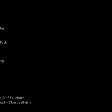
ller
 Teck
ing
 6, 91583 Diebach
iebach - Oberoestheim