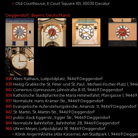
Old Courthouse, E Court Square 101, 30030 Decatur
+
Deggendorf
, Bayern, Deutschland
Altes Rathaus, Luitpoldplatz, 94469 Deggendorf
936
Heilig-Grabkirche St. Peter und St. Paul , Michael-Fischer-Platz 1, 
938
Comenius-Gymnasium, Jahnstraße 8-10, 94469 Deggendorf
941
Katholische Stadtpfarrkirche Mariä Himmelfahrt, Pfarrgasse 1, 944
939
Normaluhr, Hans-Krämer-Str., 94469 Deggendorf
937
Evangelische Auferstehungskirche, Amanstr. 11, 94469 Deggendorf
940
St. Martin, St.-Martin-Str., 94469 Deggendorf
942
public clock Eggerstr., Egger Str., 94469 Deggendorf
943
Normaluhr Bahnhofstr., Bahnhofstr. 28, 94469 Deggendorf
944
Uhren Meyer, Luitpoldplatz 18, 94469 Deggendorf
966
Klinik AngermÃ¼hle (Alte Kaserne), Am Stadtpark 1, 94469 Degge
+