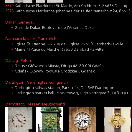
Katholische Pfarrkirche St. Martin, Am Kirchberg 3, 86653 Daiting
3579
Katholische Pfarrkirche Johannes der Täufer, Natterholz 24, 86653 
3578
Dakar
, Senegal
Gare de Dakar, Boulevard de l'Arsenal, Dakar
+
Dambach-la-ville
, Frankreich
Eglise St. Etienne, 1-5 Rue de l'Église, 67650 Dambach-la-ville
+
Mairie, 11 Place du Marché, 67650 Dambach-la-Ville
+
Danzig
, Polen
Ratusz Głównego Miasta, Długa 46, 80-001 Gdańsk
+
Gdańsk Główny, Podwale Grodzkie 1, Gdansk
+
Darlington
, Vereinigtes Königreich
Darlington railway station, Park Ln 14, DL1 5AE Darlington
+
Darlington market hall (clock tower), High Northgate 21, DL3 7QU D
+
Darmstadt
, Hessen, Deutschland