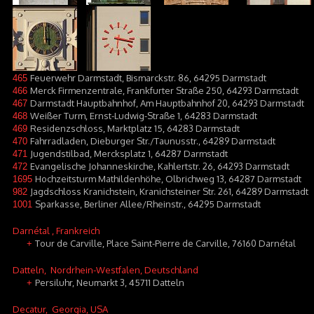
Feuerwehr Darmstadt, Bismarckstr. 86, 64295 Darmstadt
465
Merck Firmenzentrale, Frankfurter Straße 250, 64293 Darmstadt
466
Darmstadt Hauptbahnhof, Am Hauptbahnhof 20, 64293 Darmstadt
467
Weißer Turm, Ernst-Ludwig-Straße 1, 64283 Darmstadt
468
Residenzschloss, Marktplatz 15, 64283 Darmstadt
469
Fahrradladen, Dieburger Str./Taunusstr., 64289 Darmstadt
470
Jugendstilbad, Mercksplatz 1, 64287 Darmstadt
471
Evangelische Johanneskirche, Kahlertstr. 26, 64293 Darmstadt
472
Hochzeitsturm Mathildenhöhe, Olbrichweg 13, 64287 Darmstadt
1695
Jagdschloss Kranichstein, Kranichsteiner Str. 261, 64289 Darmstadt
982
Sparkasse, Berliner Allee/Rheinstr., 64295 Darmstadt
1001
Darnétal
, Frankreich
Tour de Carville, Place Saint-Pierre de Carville, 76160 Darnétal
+
Datteln
, Nordrhein-Westfalen, Deutschland
Persiluhr, Neumarkt 3, 45711 Datteln
+
Decatur
, Georgia, USA