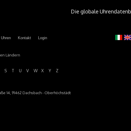
Die globale Uhrendatenb
 Uhren
Kontakt
Login
llen Ländern
S
T
U
V
W
X
Y
Z
traße 14, 91462 Dachsbach - Oberhöchstädt