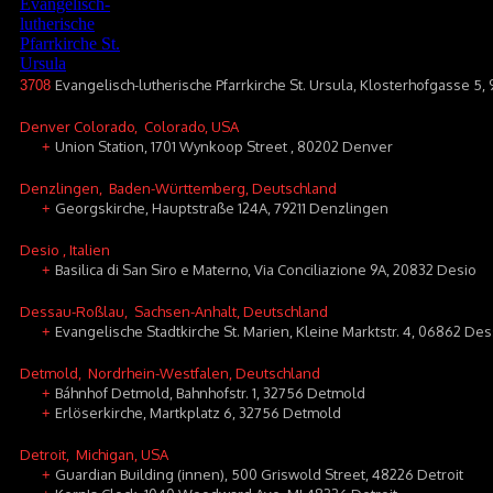
Evangelisch-lutherische Pfarrkirche St. Ursula, Klosterhofgasse 5,
3708
Denver Colorado
, Colorado, USA
Union Station, 1701 Wynkoop Street , 80202 Denver
+
Denzlingen
, Baden-Württemberg, Deutschland
Georgskirche, Hauptstraße 124A, 79211 Denzlingen
+
Desio
, Italien
Basilica di San Siro e Materno, Via Conciliazione 9A, 20832 Desio
+
Dessau-Roßlau
, Sachsen-Anhalt, Deutschland
Evangelische Stadtkirche St. Marien, Kleine Marktstr. 4, 06862 D
+
Detmold
, Nordrhein-Westfalen, Deutschland
Báhnhof Detmold, Bahnhofstr. 1, 32756 Detmold
+
Erlöserkirche, Martkplatz 6, 32756 Detmold
+
Detroit
, Michigan, USA
Guardian Building (innen), 500 Griswold Street, 48226 Detroit
+