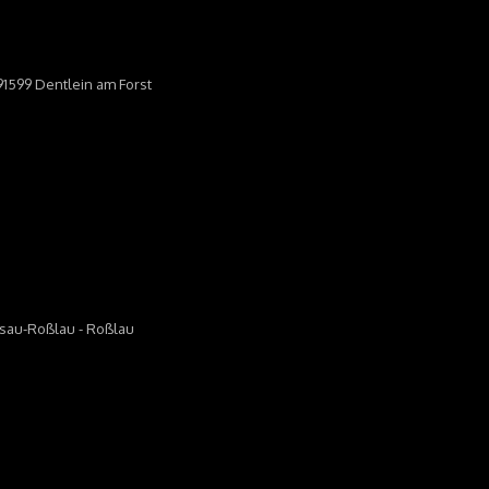
 91599 Dentlein am Forst
essau-Roßlau - Roßlau