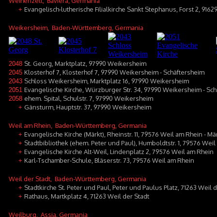
Weihenzell
, Baviera, Germania
Evangelisch-lutherische Filialkirche Sankt Stephanus, Forst 2, 916
+
Weikersheim
, Baden-Württemberg, Germania
St. Georg, Marktplatz, 97990 Weikersheim
2048
Klosterhof 7, Klosterhof 7, 97990 Weikersheim - Schäftersheim
2045
Schloss Weikersheim, Marktplatz 16, 97990 Weikersheim
2043
Evangelische Kirche, Würzburger Str. 34, 97990 Weikersheim - Sc
2051
ehem. Spital, Schulstr. 7, 97990 Weikersheim
2058
Gänsturm, Hauptstr. 37, 97990 Weikersheim
+
Weil am Rhein
, Baden-Württemberg, Germania
Evangelische Kirche (Märkt), Rheinstr. 11, 79576 Weil am Rhein - Mä
+
Stadtbibliothek (ehem. Peter und Paul), Humboldtstr. 1, 79576 Wei
+
Evangelische Kirche Alt-Weil, Lindenplatz 2, 79576 Weil am Rhein
+
Karl-Tschamber-Schule, Bläserstr. 73, 79576 Weil am Rhein
+
Weil der Stadt
, Baden-Württemberg, Germania
Stadtkirche St. Peter und Paul, Peter und Paulus Platz, 71263 Weil 
+
Rathaus, Martkplatz 4, 71263 Weil der Stadt
+
Weilburg
, Assia, Germania