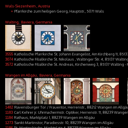
Wals-Siezenheim
, Austria
Pfarrkirche zum heiligen Georg, Hauptstr., 5071 Wals
+
Walting
, Baviera, Germania
Katholische Pfarrkirche St. Johann Evangelist, Am Kirchberg 11, 851
3555
Katholische Filialkirche St. Nikolaus , Waltinger Str. 4, 85137 Waltin
3074
Katholische Filialkirche St. Andreas, Kirchenweg 3, 85137 Walting - 
3572
Wangen im Allgäu
, Baviera, Germania
Ravensburger Tor / Frauentor, Herrenstr., 88212 Wangen im Allgä
1482
Carl Kehrer jr. Uhrmachermstr. Optiker, Herrenstr. 11, 88239 Wange
1183
Rathaus, Marktplatz 1, 88239 Wangen im Allgäu
1184
Sankt-Martinstor, Paradiesstr. 10, 88239 Wangen im Allgäu
1273
St.-Martinskirche, Marktplatz 4, 88239 Wangen im Allgäu
1186