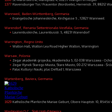
Ravensburger Tor/ Frauentor (Nordseite), Herrenstr. 39, 88212 W
1377
Wannweil
, Baden-Württemberg, Germania
Evangelische Johanneskirche, Kirchgasse 5 , 72827 Wannweil
+
Warendorf
, Renania Settentrionale-Vestfalia, Germania
Laurentiuskirche, Laurentiusstr. 5, 48231 Warendorf
+
Warrington
, Regno Unito
Walton Hall, Walton Lea Road Higher Walton, Warrington
+
Warsaw
, Polonia
Zegar akademik grojecka, Akademicka 5, 02-038 Warszawa - Ocho
+
Zegar Rynek Starego Miasta, Stare Miasto, 00-272 Warszawa - Śró
+
Pałac Kultury i Nauki, plac Defilad 1, Warszawa
+
Wartenberg
, Baviera, Germania
Katholische Pfarrkirche Mariae Geburt, Obere Hauptstr. 10, 8545
1629
Washington D.C.
, Stati Uniti d'America