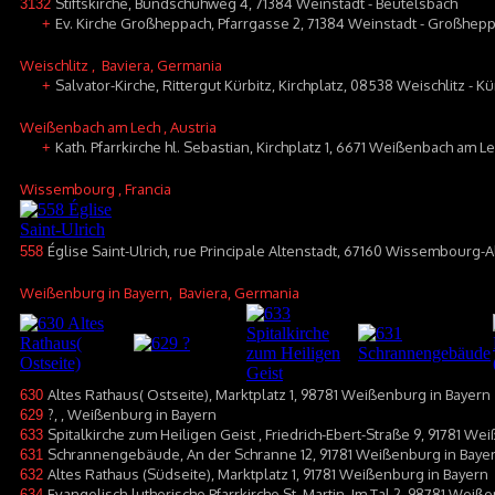
Stiftskirche, Bundschuhweg 4, 71384 Weinstadt - Beutelsbach
3132
Ev. Kirche Großheppach, Pfarrgasse 2, 71384 Weinstadt - Großhep
+
Weischlitz
, Baviera, Germania
Salvator-Kirche, Rittergut Kürbitz, Kirchplatz, 08538 Weischlitz - Kü
+
Weißenbach am Lech
, Austria
Kath. Pfarrkirche hl. Sebastian, Kirchplatz 1, 6671 Weißenbach am L
+
Wissembourg
, Francia
Église Saint-Ulrich, rue Principale Altenstadt, 67160 Wissembourg-A
558
Weißenburg in Bayern
, Baviera, Germania
Altes Rathaus( Ostseite), Marktplatz 1, 98781 Weißenburg in Bayern
630
?, , Weißenburg in Bayern
629
Spitalkirche zum Heiligen Geist , Friedrich-Ebert-Straße 9, 91781 We
633
Schrannengebäude, An der Schranne 12, 91781 Weißenburg in Baye
631
Altes Rathaus (Südseite), Marktplatz 1, 91781 Weißenburg in Bayern
632
Evangelisch-lutherische Pfarrkirche St. Martin, Im Tal 2, 98781 Wei
634