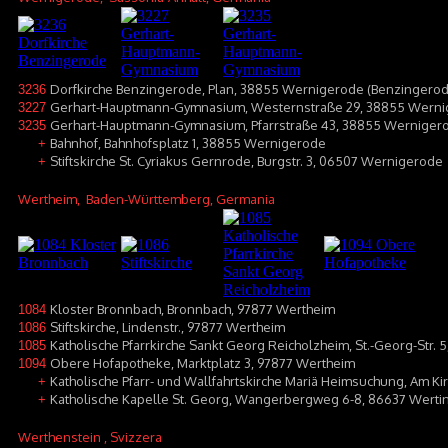
Dorfkirche Benzingerode, Plan, 38855 Wernigerode (Benzingerod
3236
Gerhart-Hauptmann-Gymnasium, Westernstraße 29, 38855 Wern
3227
Gerhart-Hauptmann-Gymnasium, Pfarrstraße 43, 38855 Werniger
3235
Bahnhof, Bahnhofsplatz 1, 38855 Wernigerode
+
Stiftskirche St. Cyriakus Gernrode, Burgstr. 3, 06507 Wernigerode
+
Wertheim
, Baden-Württemberg, Germania
Kloster Bronnbach, Bronnbach, 97877 Wertheim
1084
Stiftskirche, Lindenstr., 97877 Wertheim
1086
Katholische Pfarrkirche Sankt Georg Reicholzheim, St.-Georg-Str.
1085
Obere Hofapotheke, Marktplatz 3, 97877 Wertheim
1094
Katholische Pfarr- und Wallfahrtskirche Mariä Heimsuchung, Am K
+
Katholische Kapelle St. Georg, Wangerbergweg 6-8, 86637 Werti
+
Werthenstein
, Svizzera