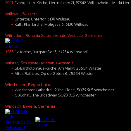
Evang.-Luth. Kirche, Herrnsheim 21, 97348 Willanzheim - Markt He
2091
Willisau
, Svizzera
Untertor, Untertor, 6130 Willisau
+
Kath. Pfarrkirche, Müligass 6, 6130 Willisau
+
Wilnsdorf
, Renania Settentrionale-Vestfalia, Germania
Ev. Kirche, Burgstraße 13, 57234 Wilnsdorf
1983
Wilster
, Schleswig-Holstein, Germania
St.-Bartholomäus-Kirche, Am Markt, 25554 Wilster
+
Altes Rathaus, Op de Göten 8, 25554 Wilster
+
Winchester
, Regno Unito
Winchester Cathedral, 9 The Close, SO29 9LS Winchester
+
Guildhall, The Broadway, SO23 9LS Winchester
+
Windach
, Baviera, Germania