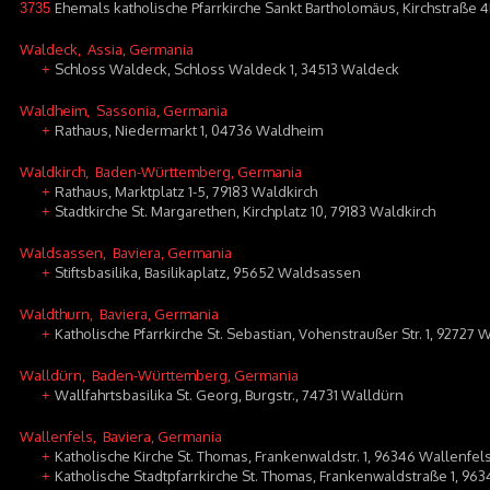
Ehemals katholische Pfarrkirche Sankt Bartholomäus, Kirchstraße 
3735
Waldeck
, Assia, Germania
Schloss Waldeck, Schloss Waldeck 1, 34513 Waldeck
+
Waldheim
, Sassonia, Germania
Rathaus, Niedermarkt 1, 04736 Waldheim
+
Waldkirch
, Baden-Württemberg, Germania
Rathaus, Marktplatz 1-5, 79183 Waldkirch
+
Stadtkirche St. Margarethen, Kirchplatz 10, 79183 Waldkirch
+
Waldsassen
, Baviera, Germania
Stiftsbasilika, Basilikaplatz, 95652 Waldsassen
+
Waldthurn
, Baviera, Germania
Katholische Pfarrkirche St. Sebastian, Vohenstraußer Str. 1, 92727 
+
Walldürn
, Baden-Württemberg, Germania
Wallfahrtsbasilika St. Georg, Burgstr., 74731 Walldürn
+
Wallenfels
, Baviera, Germania
Katholische Kirche St. Thomas, Frankenwaldstr. 1, 96346 Wallenfel
+
Katholische Stadtpfarrkirche St. Thomas, Frankenwaldstraße 1, 96
+