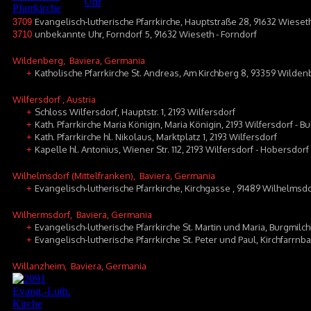
Evangelisch-lutherische Pfarrkirche, Hauptstraße 28, 91632 Wieset
3709
unbekannte Uhr, Forndorf 5, 91632 Wieseth - Forndorf
3710
Wildenberg
, Baviera, Germania
Katholische Pfarrkirche St. Andreas, Am Kirchberg 8, 93359 Wilde
+
Wilfersdorf
, Austria
Schloss Wilfersdorf, Hauptstr. 1, 2193 Wilfersdorf
+
Kath. Pfarrkirche Maria Königin, Maria Königin, 2193 Wilfersdorf - B
+
Kath. Pfarrkirche hl. Nikolaus, Marktplatz 1, 2193 Wilfersdorf
+
Kapelle hl. Antonius, Wiener Str. 112, 2193 Wilfersdorf - Hobersdorf
+
Wilhelmsdorf (Mittelfranken)
, Baviera, Germania
Evangelisch-lutherische Pfarrkirche, Kirchgasse , 91489 Wilhelmsdo
+
Wilhermsdorf
, Baviera, Germania
Evangelisch-lutherische Pfarrkirche St. Martin und Maria, Burgmilc
+
Evangelisch-lutherische Pfarrkirche St. Peter und Paul, Kirchfarrn
+
Willanzheim
, Baviera, Germania