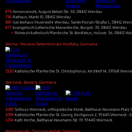
Annoncenuhr, August-Bebel-Str. 50, 08412 Werdau
879
Rathaus, Markt 10, 08412 Werdau
796
Gerätehaus Feuerwehr Werdau, Sankt-Florian-Straße 1,, 08412 Wer
880
Evangelisch-lutherische Marienkirche, Burgstr. 30, 08412 Werdau
877
Römisch-katholisch Pfarrkirche St. Bonifatius, Holzstr. 36, 08412 W
+
Werne
, Renania Settentrionale-Vestfalia, Germania
Katholische Pfarrkirche St. Christophorus, Kirchhof 14, 59368 Wern
1510
Werneck
, Baviera, Germania
Schloss Werneck, orthopädische Klinik, Balthasar-Neumann-Platz 
1090
Katholische Pfarrkirche St. Georg, Kirchgasse 2, 97440 Werneck -
1099
Kath. Kirche, Balthasar-Neumann-Str. 19, 97440 Werneck
1294
Wernigerode
, Sassonia-Anhalt, Germania