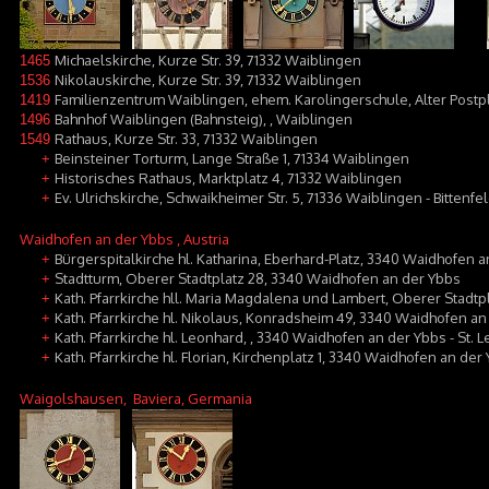
Michaelskirche, Kurze Str. 39, 71332 Waiblingen
1465
Nikolauskirche, Kurze Str. 39, 71332 Waiblingen
1536
Familienzentrum Waiblingen, ehem. Karolingerschule, Alter Postpl
1419
Bahnhof Waiblingen (Bahnsteig), , Waiblingen
1496
Rathaus, Kurze Str. 33, 71332 Waiblingen
1549
Beinsteiner Torturm, Lange Straße 1, 71334 Waiblingen
+
Historisches Rathaus, Marktplatz 4, 71332 Waiblingen
+
Ev. Ulrichskirche, Schwaikheimer Str. 5, 71336 Waiblingen - Bittenfe
+
Waidhofen an der Ybbs
, Austria
Bürgerspitalkirche hl. Katharina, Eberhard-Platz, 3340 Waidhofen 
+
Stadtturm, Oberer Stadtplatz 28, 3340 Waidhofen an der Ybbs
+
Kath. Pfarrkirche hll. Maria Magdalena und Lambert, Oberer Stadtp
+
Kath. Pfarrkirche hl. Nikolaus, Konradsheim 49, 3340 Waidhofen a
+
Kath. Pfarrkirche hl. Leonhard, , 3340 Waidhofen an der Ybbs - St.
+
Kath. Pfarrkirche hl. Florian, Kirchenplatz 1, 3340 Waidhofen an der
+
Waigolshausen
, Baviera, Germania