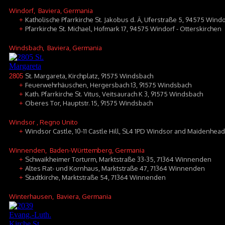
Windorf
, Baviera, Germania
Katholische Pfarrkirche St. Jakobus d. Ä, Uferstraße 5, 94575 Windo
+
Pfarrkirche St. Michael, Hofmark 17, 94575 Windorf - Otterskirchen
+
Windsbach
, Baviera, Germania
St. Margareta, Kirchplatz, 91575 Windsbach
2805
Feuerwehrhäuschen, Hergersbach 13, 91575 Windsbach
+
Kath. Pfarrkirche St. Vitus, Veitsaurach K 3, 91575 Windsbach
+
Oberes Tor, Hauptstr. 15, 91575 Windsbach
+
Windsor
, Regno Unito
Windsor Castle, 10-11 Castle Hill, SL4 1PD Windsor and Maidenhead
+
Winnenden
, Baden-Württemberg, Germania
Schwaikheimer Torturm, Marktstraße 33-35, 71364 Winnenden
+
Altes Rat- und Kornhaus, Marktstraße 47, 71364 Winnenden
+
Stadtkirche, Marktstraße 54, 71364 Winnenden
+
Winterhausen
, Baviera, Germania