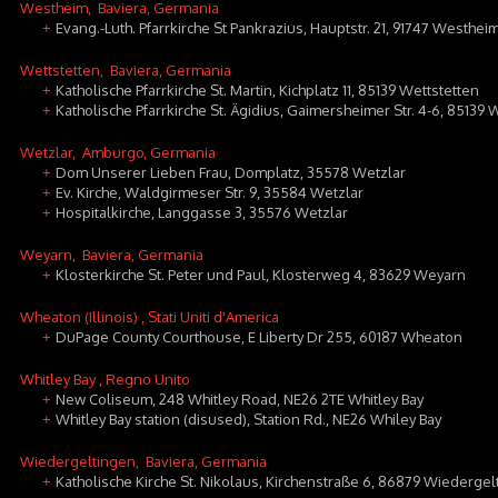
Westheim
, Baviera, Germania
Evang.-Luth. Pfarrkirche St Pankrazius, Hauptstr. 21, 91747 Westhei
+
Wettstetten
, Baviera, Germania
Katholische Pfarrkirche St. Martin, Kichplatz 11, 85139 Wettstetten
+
Katholische Pfarrkirche St. Ägidius, Gaimersheimer Str. 4-6, 85139 
+
Wetzlar
, Amburgo, Germania
Dom Unserer Lieben Frau, Domplatz, 35578 Wetzlar
+
Ev. Kirche, Waldgirmeser Str. 9, 35584 Wetzlar
+
Hospitalkirche, Langgasse 3, 35576 Wetzlar
+
Weyarn
, Baviera, Germania
Klosterkirche St. Peter und Paul, Klosterweg 4, 83629 Weyarn
+
Wheaton (Illinois)
, Stati Uniti d'America
DuPage County Courthouse, E Liberty Dr 255, 60187 Wheaton
+
Whitley Bay
, Regno Unito
New Coliseum, 248 Whitley Road, NE26 2TE Whitley Bay
+
Whitley Bay station (disused), Station Rd., NE26 Whiley Bay
+
Wiedergeltingen
, Baviera, Germania
Katholische Kirche St. Nikolaus, Kirchenstraße 6, 86879 Wiederge
+