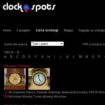
Lista orologi
Home
Il progetto
Mappa
Segnala un orologi
Scelta del paese:
7190 orologi in tu
Città (A – Z)
A
B
C
D
E
F
G
H
I
J
K
L
M
N
O
P
Wrocław
, Polonia
Wrocławski Ratusz, Pomnik Hrabiego Aleksandra Fredry, 500 01 Wro
12
Wrocław Główny, Tunel główny, Wrocław
59