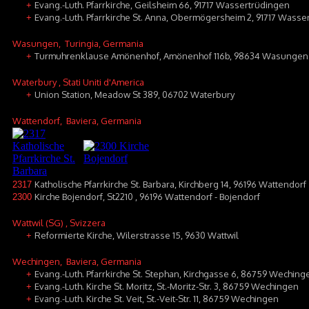
Evang.-Luth. Pfarrkirche, Geilsheim 66, 91717 Wassertrüdingen
+
Evang.-Luth. Pfarrkirche St. Anna, Obermögersheim 2, 91717 Was
+
Wasungen
, Turingia, Germania
Turmuhrenklause Amönenhof, Amönenhof 116b, 98634 Wasungen
+
Waterbury
, Stati Uniti d'America
Union Station, Meadow St 389, 06702 Waterbury
+
Wattendorf
, Baviera, Germania
Katholische Pfarrkirche St. Barbara, Kirchberg 14, 96196 Wattendorf
2317
Kirche Bojendorf, St2210 , 96196 Wattendorf - Bojendorf
2300
Wattwil (SG)
, Svizzera
Reformierte Kirche, Wilerstrasse 15, 9630 Wattwil
+
Wechingen
, Baviera, Germania
Evang.-Luth. Pfarrkirche St. Stephan, Kirchgasse 6, 86759 Weching
+
Evang.-Luth. Kirche St. Moritz, St.-Moritz-Str. 3, 86759 Wechingen
+
Evang.-Luth. Kirche St. Veit, St.-Veit-Str. 11, 86759 Wechingen
+