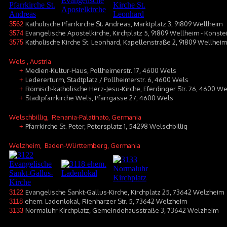
Katholische Pfarrkirche St. Andreas, Marktplatz 3, 91809 Wellheim
3562
Evangelische Apostelkirche, Kirchplatz 5, 91809 Wellheim - Konste
3574
Katholische Kirche St. Leonhard, Kapellenstraße 2, 91809 Wellhei
3575
Wels
, Austria
Medien-Kultur-Haus, Pollheimerstr. 17, 4600 Wels
+
Ledererturm, Stadtplatz / Pollheimerstr. 6, 4600 Wels
+
Römisch-katholische Herz-Jesu-Kirche, Eferdinger Str. 76, 4600 We
+
Stadtpfarrkirche Wels, Pfarrgasse 27, 4600 Wels
+
Welschbillig
, Renania-Palatinato, Germania
Pfarrkirche St. Peter, Petersplatz 1, 54298 Welschbillig
+
Welzheim
, Baden-Württemberg, Germania
Evangelische Sankt-Gallus-Kirche, Kirchplatz 25, 73642 Welzheim
3122
ehem. Ladenlokal, Rienharzer Str. 5, 73642 Welzheim
3118
Normaluhr Kirchplatz, Gemeindehausstraße 3, 73642 Welzheim
3133