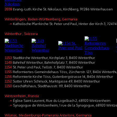
Evang.-Luth. Kirche St. Nikolaus, Kirchberg, 97286 Winterhausen
2039
Winterlingen
, Baden-Württemberg, Germania
Katholische Pfarrkirche St. Peter und Paul, Hinter der Kirch 3, 724
+
Winterthur
, Svizzera
Stadtkirche Winterthur, Kirchplatz 3, 8400 Winterthur
1153
Bahnhof Winterthur, Bahnhofplatz 7, 8400 Winterthur
1149
St. Peter und Paul, Tellstr. 7, 8400 Winterthur
1154
Reformiertes Gemeindehaus Töss, Zürcherstr. 127, 8406 Winterth
1155
Reformierte Kirche Töss, Gutenbergstrasse 14, 8406 Winterthur
1156
Sutter Uhren Schmuck, Marktgasse 49, 8400 Winterthur
1152
Geschäftshaus, Stadthausstr. 119, 8400 Winterthur
1150
Wintzenheim
, Francia
Église Saint-Laurent, Rue du Logelbach 2, 68920 Wintzenheim
+
Synagogue de Wintzenheim, 1 rue de la Synagogue, 68920 Wintz
+
Wismar
, Meclemburgo-Pomerania Anteriore, Germania