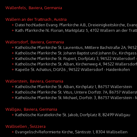
Wallenfels
, Baviera, Germania
Wallern an der Trattnach
, Austria
Datei hochladen Evang. Pfarrkirche A.B., Dreieinigkeitskirche, Evan
+
Kath. Pfarrkirche hl. Florian, Marktplatz 5, 4702 Wallern an der Trat
+
Wallersdorf
, Baviera, Germania
Katholische Pfarrkirche St. Laurentius, Mittlere Bachstraße 2A, 9452
+
Katholische Pfarrkirche St. Johann Baptist und Johann Ev., Kirchgas
+
Katholische Pfarrkirche St. Rupert, Dorfplatz 3, 94522 Wallersdorf 
+
Katholische Pfarrkirche St. Alban, Kirchenweg 4, 94522 Wallersdorf 
+
Kapelle St. Achatius, DGF26 , 94522 Wallersdorf - Haidenkofen
+
Wallerstein
, Baviera, Germania
Katholische Pfarrkirche St. Alban, Kirchplatz 1, 86757 Wallerstein
+
Katholische Pfarrkirche St. Vitus, Untere Dorfstr. 7A, 86757 Wallers
+
Katholische Pfarrkirche St. Michael, Dorfstr. 3, 86757 Wallerstein 
+
Wallgau
, Baviera, Germania
Katholische Kuratiekirche St. Jakob, Dorfplatz 8, 82499 Wallgau
+
Wallisellen
, Svizzera
Evangelisch-Reformierte Kirche, Säntisstr. 1, 8304 Wallisellen
+