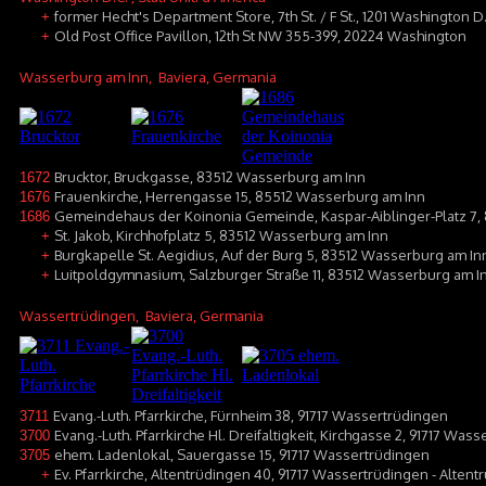
former Hecht's Department Store, 7th St. / F St., 1201 Washington D.
+
Old Post Office Pavillon, 12th St NW 355-399, 20224 Washington
+
Wasserburg am Inn
, Baviera, Germania
Brucktor, Bruckgasse, 83512 Wasserburg am Inn
1672
Frauenkirche, Herrengasse 15, 85512 Wasserburg am Inn
1676
Gemeindehaus der Koinonia Gemeinde, Kaspar-Aiblinger-Platz 7
1686
St. Jakob, Kirchhofplatz 5, 83512 Wasserburg am Inn
+
Burgkapelle St. Aegidius, Auf der Burg 5, 83512 Wasserburg am In
+
Luitpoldgymnasium, Salzburger Straße 11, 83512 Wasserburg am I
+
Wassertrüdingen
, Baviera, Germania
Evang.-Luth. Pfarrkirche, Fürnheim 38, 91717 Wassertrüdingen
3711
Evang.-Luth. Pfarrkirche Hl. Dreifaltigkeit, Kirchgasse 2, 91717 Was
3700
ehem. Ladenlokal, Sauergasse 15, 91717 Wassertrüdingen
3705
Ev. Pfarrkirche, Altentrüdingen 40, 91717 Wassertrüdingen - Alten
+