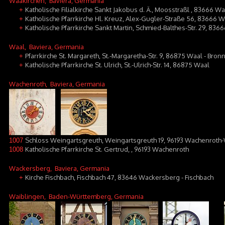
Waakirchen
, Baviera, Germania
Katholische Filialkirche Sankt Jakobus d. Ä., Moosstraßl , 83666 
+
Katholische Pfarrkirche Hl. Kreuz, Alex-Gugler-Straße 56, 83666 W
+
Katholische Pfarrkirche Sankt Martin, Schmied-Balthes-Str. 29, 83
+
Waal
, Baviera, Germania
Pfarrkirche St. Margareth, St.-Margaretha-Str. 9, 86875 Waal - Bron
+
Katholische Pfarrkirche St. Ulrich, St.-Ulrich-Str. 14, 86875 Waal
+
Wachenroth
, Baviera, Germania
Schloss Weingartsgreuth, Weingartsgreuth 19, 96193 Wachenroth
1007
Katholische Pfarrkirche St. Gertrud, , 96193 Wachenroth
1008
Wackersberg
, Baviera, Germania
Kirche Fischbach, Fischbach 47, 83646 Wackersberg - Fischbach
+
Waiblingen
, Baden-Württemberg, Germania