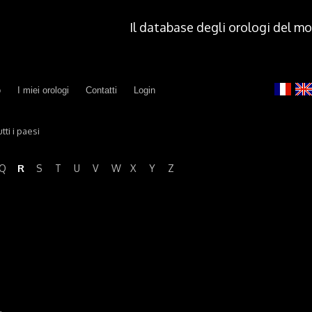
Il database degli orologi del m
o
I miei orologi
Contatti
Login
tti i paesi
R
Q
S
T
U
V
W
X
Y
Z