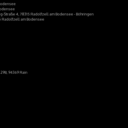
 Bodensee
 Bodensee
g-Straße 4, 78315 Radolfzell am Bodensee - Böhringen
15 Radolfzell am Bodensee
 29B, 94369 Rain