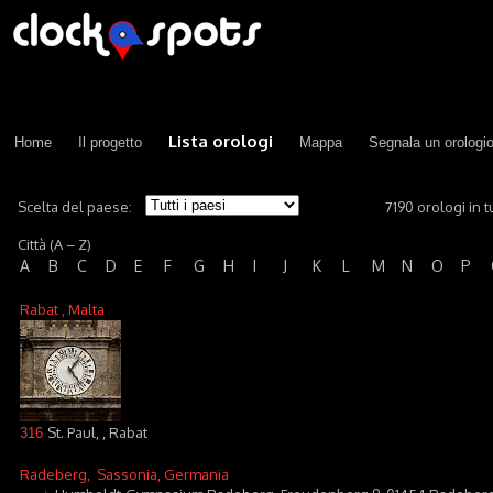
Lista orologi
Home
Il progetto
Mappa
Segnala un orologi
Scelta del paese:
7190 orologi in tu
Città (A – Z)
A
B
C
D
E
F
G
H
I
J
K
L
M
N
O
P
Rabat
, Malta
St. Paul, , Rabat
316
Radeberg
, Sassonia, Germania