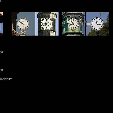
g
st
st
rlößnitz