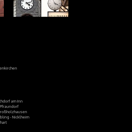
tenkirchen
rchdorf am Inn
- Pfraundorf
- Großholzhausen
bling - Nicklheim
hart