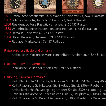
Katholische Stadtkirche St. Alexander, Kaiserstr. 93, 76437 Rastatt
1821
Schloss Favorite, Am Schloß Favorite 1, 76437 Rastatt
1837
Residenzschloss Rastatt, Herrenstr. 18, 76437 Rastatt
1836
Wilhelmskaserne (heute: Postamt), Poststr. 14, 76437 Rastatt
1838
Rathaus, Kaiserstr. 40, 76437 Rastatt
1832
Uhren Benesch, Herrenstr. 9A, 76437 Rastatt
1854
Rathaus, Marktplatz 1, 76437 Rathaus
+
Rattenkirchen
, Baviera, Germania
Katholische Pfarrkirche Mariä Himmelfahrt, Kirchenstr. 4, 84431 Rat
+
Rattiszell
, Baviera, Germania
Pfarrkirche St. Benedikt, Schulstr. 1, 94372 Rattiszell
+
Raubling
, Baviera, Germania
Kath. Pfarrkirche St. Ursula, Kufsteiner Str. 37, 83064 Raubling - Ki
+
Kath. Filialkirche St. Nikolaus, St.-Nikolaus-Str. 12, 83064 Raubling 
+
Kath. Pfarrkirche St. Georg, Tegernseer Str. 8A, 83064 Raubling 
+
Kath. Kuratiekirche St. Theresia von Lisieux, Hauptstr. 6, 83064 Rau
+
Kath. Filialkirche St. Peter, Lärchenweg , 83064 Raubling - Reischen
+