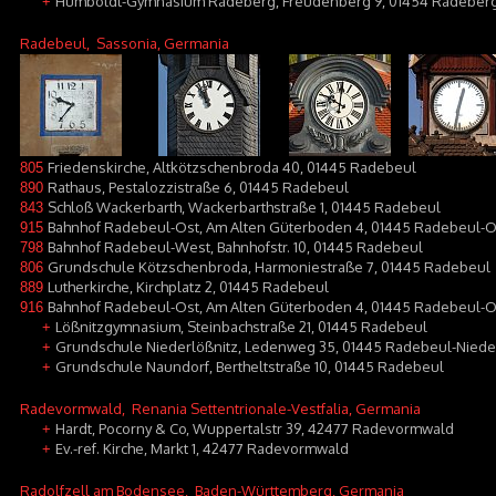
Humboldt-Gymnasium Radeberg, Freudenberg 9, 01454 Radeber
+
Radebeul
, Sassonia, Germania
Friedenskirche, Altkötzschenbroda 40, 01445 Radebeul
805
Rathaus, Pestalozzistraße 6, 01445 Radebeul
890
Schloß Wackerbarth, Wackerbarthstraße 1, 01445 Radebeul
843
Bahnhof Radebeul-Ost, Am Alten Güterboden 4, 01445 Radebeul-O
915
Bahnhof Radebeul-West, Bahnhofstr. 10, 01445 Radebeul
798
Grundschule Kötzschenbroda, Harmoniestraße 7, 01445 Radebeul
806
Lutherkirche, Kirchplatz 2, 01445 Radebeul
889
Bahnhof Radebeul-Ost, Am Alten Güterboden 4, 01445 Radebeul-O
916
Lößnitzgymnasium, Steinbachstraße 21, 01445 Radebeul
+
Grundschule Niederlößnitz, Ledenweg 35, 01445 Radebeul-Niede
+
Grundschule Naundorf, Bertheltstraße 10, 01445 Radebeul
+
Radevormwald
, Renania Settentrionale-Vestfalia, Germania
Hardt, Pocorny & Co, Wuppertalstr 39, 42477 Radevormwald
+
Ev.-ref. Kirche, Markt 1, 42477 Radevormwald
+
Radolfzell am Bodensee
, Baden-Württemberg, Germania