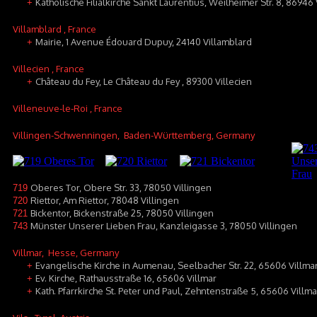
Katholische Filialkirche Sankt Laurentius, Weilheimer Str. 8, 86946 
+
Villamblard
, France
Mairie, 1 Avenue Édouard Dupuy, 24140 Villamblard
+
Villecien
, France
Château du Fey, Le Château du Fey , 89300 Villecien
+
Villeneuve-le-Roi
, France
Villingen-Schwenningen
, Baden-Württemberg, Germany
Oberes Tor, Obere Str. 33, 78050 Villingen
719
Riettor, Am Riettor, 78048 Villingen
720
Bickentor, Bickenstraße 25, 78050 Villingen
721
Münster Unserer Lieben Frau, Kanzleigasse 3, 78050 Villingen
743
Villmar
, Hesse, Germany
Evangelische Kirche in Aumenau, Seelbacher Str. 22, 65606 Villm
+
Ev. Kirche, Rathausstraße 16, 65606 Villmar
+
Kath. Pfarrkirche St. Peter und Paul, Zehntenstraße 5, 65606 Villma
+