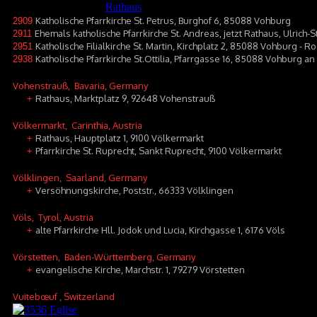
Katholische Pfarrkirche St. Petrus, Burghof 6, 85088 Vohburg
2909
Ehemals katholische Pfarrkirche St. Andreas, jetzt Rathaus, Ulrich
2911
Katholische Filialkirche St. Martin, Kirchplatz 2, 85088 Vohburg - R
2951
Katholische Pfarrkirche St.Ottilia, Pfarrgasse 16, 85088 Vohburg an
2938
Vohenstrauß
, Bavaria, Germany
Rathaus, Marktplatz 9, 92648 Vohenstrauß
+
Völkermarkt
, Carinthia, Austria
Rathaus, Hauptplatz 1, 9100 Völkermarkt
+
Pfarrkirche St. Ruprecht, Sankt Ruprecht, 9100 Völkermarkt
+
Völklingen
, Saarland, Germany
Versöhnungskirche, Poststr., 66333 Völklingen
+
Völs
, Tyrol, Austria
alte Pfarrkirche Hll. Jodok und Lucia, Kirchgasse 1, 6176 Völs
+
Vörstetten
, Baden-Württemberg, Germany
evangelische Kirche, Marchstr. 1, 79279 Vörstetten
+
Vuitebœuf
, Switzerland