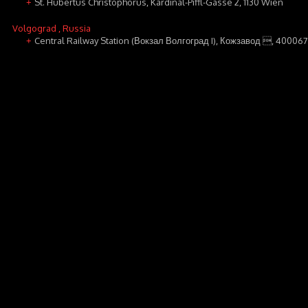
St. Hubertus Christophorus, Kardinal-Piffl-Gasse 2, 1130 Wien
+
Volgograd
, Russia
Central Railway Station (Вокзал Волгоград I), Кожзавод , 4000
+