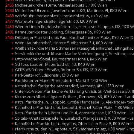
Michaelerkirche (Turm), Michaelerplatz 5, 1010 Wien
2455
Müller Leo Uhren u. Juwelenhandel KG, Martinstr. 91, 1180 Wien
2460
Würfeluhr Elterleinplatz, Elterleinplatz 15, 1170 Wien
2468
Würfeluhr Jägerstraße, Jägerstr. 60, 1200 Wien
2477
Wiener Linien Betriebshof Hernals, Hernalser Hauptstr. 138, 1170 
2480
Karmelitenkloster Döbling, Silbergasse 35, 1190 Wien
2481
Döblinger Pfarrkirche St. Paul, Kardinal-Innitzer-Platz , 1190 Wien-
2485
Wien Hauptbahnhof, Hintere Südbahnstr. 3-1, 1100 Wien
+
Wallfahrtskirche Mariä Schmerzen (Kaasgrabenkirche) , Ettingshau
+
Servitenkirche und -kloster Mariae Verkündigung *, Servitengasse
+
Otto-Wagner-Spital, Baumgärtner Höhe 1, 1145 Wien
+
Schloss Laudon, Mauerbachstr. 43, 1140 Wien
+
GEPS-VS Brünner Straße, Brünner Str. 139, 1210 Wien
+
Karl-Seitz-Hof, Edisonstr. , 1210 Wien
+
Floridsdorfer Markt, Floridsdorfer Markt 5, 1210 Wien
+
Katholische Pfarrkirche Atzgersdorf, Kirchenplatz 1, 1230 Wien
+
Unter-St.-Veiter Pfarrkirche Verklärung Christi, St. -Veit-Gasse 50, 
+
Kirche zum Allerheiligsten Erlöser , Rennweg 63, 1030 Wien - Lan
+
Kath. Pfarrkirche, hl. Leopold, Große Pfarrgasse 15, Alexander-Poc
+
Katholische Pfarrkirche St. Leopold, Bischof-Faber-Platz , 1180 Wie
+
Kath. Pfarrkirche hll. Peter und Paul, Apostelgasse 1, 1030 Wien - 
+
Spitals-/Anstaltskapelle hl. Elisabeth, Kleingasse 3, 1030 Wien - L
+
Katholische Pfarrkirche hl. Ägydius, Ober-Laaer Platz 9, 1100 Wien 
+
Pfarrkirche zu den hll. Aposteln, Salvatorianerplatz, 1100 Wien - In
+