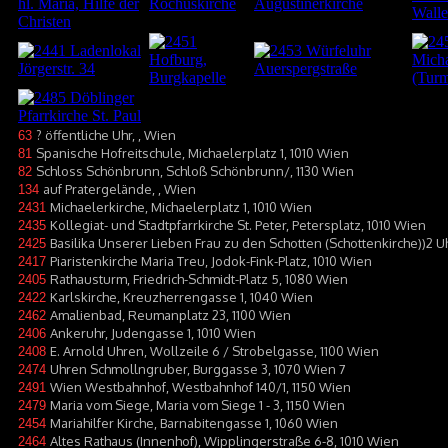
? öffentliche Uhr, , Wien
63
Spanische Hofreitschule, Michaelerplatz 1, 1010 Wien
81
Schloss Schönbrunn, Schloß Schönbrunn/, 1130 Wien
82
auf Pratergelände, , Wien
134
Michaelerkirche, Michaelerplatz 1, 1010 Wien
2431
Kollegiat- und Stadtpfarrkirche St. Peter, Petersplatz, 1010 Wien
2435
Basilika Unserer Lieben Frau zu den Schotten (Schottenkirche))2 U
2425
Piaristenkirche Maria Treu, Jodok-Fink-Platz, 1010 Wien
2417
Rathausturm, Friedrich-Schmidt-Platz 5, 1080 Wien
2405
Karlskirche, Kreuzherrengasse 1, 1040 Wien
2422
Amalienbad, Reumanplatz 23, 1100 Wien
2462
Ankeruhr, Judengasse 1, 1010 Wien
2406
E. Arnold Uhren, Wollzeile 6 / Strobelgasse, 1100 Wien
2408
Uhren Schmollngruber, Burggasse 3, 1070 Wien 7
2474
Wien Westbahnhof, Westbahnhof 140/1, 1150 Wien
2491
Maria vom Siege, Maria vom Siege 1 - 3, 1150 Wien
2479
Mariahilfer Kirche, Barnabitengasse 1, 1060 Wien
2454
Altes Rathaus (Innenhof), Wipplingerstraße 6-8, 1010 Wien
2464