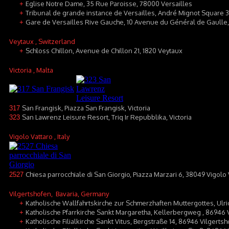
Eglise Notre Dame, 35 Rue Paroisse, 78000 Versailles
+
Tribunal de grande instance de Versailles, André Mignot Square 3
+
Gare de Versailles Rive Gauche, 10 Avenue du Général de Gaulle,
+
Veytaux
, Switzerland
Schloss Chillon, Avenue de Chillon 21, 1820 Veytaux
+
Victoria
, Malta
San Frangisk, Piazza San Frangisk, Victoria
317
San Lawrenz Leisure Resort, Triq Ir Repubblika, Victoria
323
Vigolo Vattaro
, Italy
Chiesa parrocchiale di San Giorgio, Piazza Marzari 6, 38049 Vigolo 
2527
Vilgertshofen
, Bavaria, Germany
Katholische Wallfahrtskirche zur Schmerzhaften Muttergottes, Ulri
+
Katholische Pfarrkirche Sankt Margaretha, Kellerbergweg , 86946 V
+
Katholische Filialkirche Sankt Vitus, Bergstraße 14, 86946 Vilgert
+