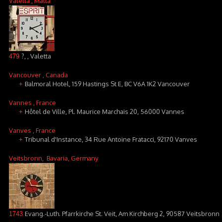
Valetta
, Malta
?, , Valetta
479
Vancouver
, Canada
Balmoral Hotel, 159 Hastings St E, BC V6A 1K2 Vancouver
+
Vannes
, France
Hôtel de Ville, Pl. Maurice Marchais 20, 56000 Vannes
+
Vanves
, France
Tribunal d'Instance, 34 Rue Antoine Fratacci, 92170 Vanves
+
Veitsbronn
, Bavaria, Germany
Evang.-Luth. Pfarrkirche St. Veit, Am Kirchberg 2, 90587 Veitsbronn
1743