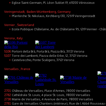
Eglise Saint-Germain, Pl. Léon Sublet 19, 69200 Vénissieux
+
Veringenstadt
, Baden-Württemberg, Germany
Pfarrkirche St. Nikolaus, Kirchberg 130, 72519 Veringenstadt
+
Vernier
, Switzerland
Ecole Publique Châtelaine, Av. de Châtelaine 95, 1219 Vernier - Châ
+
Verona
, Italy
Portoni della Brà, Porta Brà, Piazza Brà, 31721 Verona
5106
Torre dei Lamberti, Piazza delle Erbe, 12, 37121 Verona
5107
Castelvecchio, Ponte Scaligero, 37121 Verona
+
Versailles
, France
Château de Versailles, Place d'Armes, 78000 Versailles
2701
Cathédrale St. Louis, 4 place St. Louis, 78000 Versailles
2782
Mairie de Versailles, 4 Avenue de Paris, 78000 Versailles
2738
Gare de Versailles Chantiers (intérieur), Rue de l Abbé Rousseau 
2781