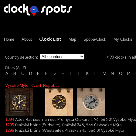
Clock List
Home
About
Map
Spot-a-Clock
My Clocks
Country selection:
7190 clocks in al
Cities (A - Z)
A
B
C
D
E
F
G
H
I
J
K
L
M
N
O
P
Vysoké Mýto
, Czech Republic
Altes Rathaus, náměstí Přemysla Otakara II. 96, 566 01 Vysoké Mýt
1394
Pražská brána (Südseite), Pražská 245, 566 01 Vysoké Mýto
1295
Pražská brána (Westseite), Pražská 245, 566 01 Vysoké Mýto
1296