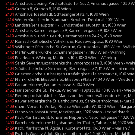
Amtshaus Liesing, Perchtoldsdorfer Str. 2, Amtshausgasse, 1050 Wi
2415
Graben 8, Graben 8, 1010 Wien
2446
Amtshaus Josefstadt, Schlesingerplatz 4, 1080 Wien
2434
Wetterhäuschen im Stadtpark, Schubert-Denkmal, 1010 Wien
2414
Landstraßer Hauptstr. 117, Landstraßer Hauptstr. 117, 1030 Wien
2443
Amtshaus Karmelitergasse 9, Karmelitergasse 9, 1020 Wien
2473
Amtshaus 6. und 7. Bezirk, Hermanngasse 24-26, 1070 Wien
2419
Römisch-Katholische Votivkirche, Rooseveltplatz, 1090 Wien
2407
Währinger Pfarrkirche St. Gertrud, Gertrudplatz, 1180 Wien - Währi
2416
Martin-Luther-Kirche, Schumanngasse 17, 1180 Wien - Währing
2442
Bezirksamt Währing, Martinstr. 100, 1080 Wien - Währing
2448
Sankt Severin/Lazaristenkirche, Vincenzgasse 3, 1080 Wien - Wäh
2444
Städtische Schule Simmering, Rzehakgasse 7, 1110 Wien - Simmeri
2404
Griechenkirche zur heiligen Dreifaltigkeit, Fleischmarkt 11, 1010 Wi
2492
Pfarrkirche Hl. Elisabeth, St.-Elisabeth-Platz 9, 1040 Wien - Wieden
2427
Paulanerkirche, Paulanergasse 6, 1040 Wien
2463
Piaristenkirche St. Thekla, Wiedner Hauptstr. 82, 1040 Wien - Wied
2452
Redemptoristenkirche - Maria von der immerwährenden Hilfe, Mar
2447
Kalvarienbergkirche St. Bartholomäus, Sankt-Bartholomäus-Platz 28
2445
ehem. Vorwärts-Verlag, Rechte Wienzeile 97, 1050 Wien - Margar
2409
Franz-von-Asissi-Kirche, Mexikoplatz, 1020 Wien - Leopoldstadt
2466
Kath. Pfarrkirche, hl. Johannes Nepomuk, Nepomukgasse 1, 1020 W
2469
Barmherzigenkirche hl. Johannes der Täufer, Taborstr. 16, 1020 Wie
2400
Kath. Pfarrkirche hl. Ägidius, Kurt-Pint-Platz, 1060 Wien - Mariahilf
2429
Ev.-luth. Gustav-Adolf-Kirche , Lutherplatz 1, 1060 Wien - Mariahilf
2456