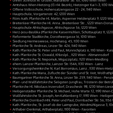
Uhren Schmuck M. Gruber, Mariahilfer Str. 101, 1060 Wien Wien
+
Amtshaus Wien-Hietzing (13.+14. Bezirk), Hietzinger Kai 1–3, 1130 Wi
+
Offene Volksschule, Hohensatzengasse 22 - 24, 1140 Wien
+
Hauptschule, Vorgartenstr. 42, 1200 Wien
+
Röm.-kath. Pfarrkirche Hl. Martin, Asperner Heldenplatz 9, 1220 W
+
Breitenleer Pfarrkirche Hl. Anna , Breitenleer Str. , 1220 Wien-Dona
+
Hauptschule Afritschgasse, Afritschgasse 56, 1220 Wien
+
Herz-Jesu-Basilika (Pfarrkirche Kaisermühlen, Schüttauplatz 11, 122
+
Reformierte Stadtkirche, Dorotheergasse 16, 1010 Wien
+
Siedlung Hermeswiese, Hochmaisg. 45, 1130 Wien
+
Pfarrkirche St. Andreas, Linzer Str. 424, 1140 Wien
+
Kath. Pfarrkirche St. Peter und Paul, Münnichplatz 6, 1110 Wien - Ka
+
Kath. Pfarrkirche St. Oswald, Khleslpl. , 1120 Wien - Altmannsdorf
+
Kath. Pfarrkirche St. Nepomuk, Migazziplatz, 1120 Wien-Meidling
+
ehem. Lainzer Pfarrkirche, Lainzer Str. 154A, 1130 Wien - Lainz
+
Versorgungsheimkirche hl. Karl Borromäus, Lainz , 1130 Wien-Hietz
+
Kath. Pfarrkirche Maria, Zuflucht der Sünder und St. Veit, Wolfrathpl
+
Baumgartner Pfarrkirche St. Anna, Linzer Str. 259, 1140 Wien - Penz
+
Pfarr- und Wallfahrtskirche Seligsten Jungfrau, Trösterin der Betrü
+
Pfarrkirche Hl. Nikolaus Inzersdorf, Draschestr. 98, 1230 Wien-Lies
+
Heiligenstädter Pfarrkirche St. Michael, Hohe Warte 72, 1190 Wien-
+
Wallfahrtskirche St. Joseph, Am Kahlenberg 17, 1190 Wien - Heilige
+
Pfarrkirche Dornbach Hhl. Peter und Paul, Dornbacher Str. 56, 115
+
Kath. Pfarrkirche, St. Josef ob der Laimgrube, Windmühlgasse 3, 10
+
Arthaber-Denkmal, Arthaberplatz, 1100 Wien - Favoriten
+