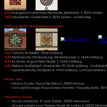
Evangelisch-Lutherische Pfarrkirche, Bahnhofstr. 3, 91235 Velden
3316
Eckartwerke, Güntersthal 4, 91235 Velden - Güntersthal
3309
Vellberg
, Baden-Württemberg, Germany
Torturm, Im Städtle, 74541 Vellberg
3147
Martinskirche (Stöckenburg), Stöckenburgstr. 3, 74541 Vellberg
3146
Ev. Kirche, August-Halm-Straße 5, 74541 Vellberg
3144
Rathaus Großaltdorf, Hauptstraße 29, 74541 Vellberg - Großaltdor
3145
Laurentiuskirche, Kirchplatz 4, 74541 Vellberg - Lorenzenzimmern
+
Venice
, Italy
Palazzo Ducale, Piazza San Marco 1, 30124 Venezia
+
Torre dell'Orologio, Piazza Erminio Ferretto / Piazzetta da Re, 301
+
Vénissieux
, France
Musée communal , Pl. Léon Sublet , 69200 Vénissieux
+
Groupe scolaire Louis Pasteur, Route de Corbas 4, 69200 Vénissi
+