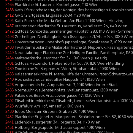
Pfarrkirche St. Laurenz, Knobelgasse, 1110 Wien
2465
Kath. Pfarrkirche Maria, der Königin des hochheiligen Rosenkranze
2438
GRG 12 Erlgasse, Erlgasse 32-34, 1120 Wien
2412
Kath. Pfarrkirche Maria Geburt, Am Platz 1, 1130 Wien - Hietzing
2494
Breitenseer Pfarrkirche St. Laurentius, Kendlerstr. 26, 1140 Wien
2487
Schloss Concordia, Simmeringer Hauptstr. 283, 1110 Wien - Simmer
2472
Zur heiligen Dreifaltigkeit, Schlösselgasse 21/Alser Str., 1080 Wie
2493
Universität Wien (Innenhof) Japanologie, Spitalgasse 2, 1090 Wien
2423
Invalidenhauskirche Militärpfarrkirche St. Nepomuk, Fasangarten
2488
Neuottakringer Pfarrkirche Zur Heiligen Familie, Familienplatz, 11
2449
Malteserkirche, Kärntner Str. 37, 1010 Wien (1. Bezirk)
2484
Schloss Hetzendorf, Hetzendorfer Str. 79, 1120 Wien-Meidling
2401
Domkirche St. Stephan zu Wien, Stephansplatz, 1030 Wien
2489
Kalasantinerkirche hl. Maria, Hilfe der Christen, Pater-Schwartz-Ga
2433
Rochuskirche, Landstraßer Hauptstr. 54, 1030 Wien
2440
Augustinerkirche, Augustinerstr. 7, 1010 Wien-Innere Stadt
2426
Normaluhr Wallensteinplatz, Wallensteinplatz, 1200 Wien
2486
Palais des Beaux Arts, Löwengasse 47, 1030 Wien
2437
Elisabethinenkirche hl. Elisabeth, Landstraßer Hauptstr. 4 a, 1030
2402
Würfeluhr Am Hof, Am Hof 5, 1010 Wien
2428
Julius Meinl am Graben, Graben 20, 1010 Wien
2430
Pfarrkirche St. Josef zu Margareten, Schönbrunner Str. 52, 1050 
2432
Ladenlokal Jörgerstr. 34, Jörgerstr. 34, 1170 Wien
2441
Hofburg, Burgkapelle, Michaelerkuppel, 1010 Wien
2451
Würfeluhr Auerspergstraße, Stadiongasse 11, 1010 Wien
2453