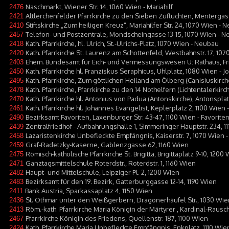
Naschmarkt, Wiener Str. 14, 1060 Wien - Mariahilf
2476
Altlerchenfelder Pfarrkirche zu den Sieben Zufluchten, Mentergass
2421
Stiftskirche „Zum heiligen Kreuz“, Mariahilfer Str. 24, 1070 Wien - 
2410
Telefon- und Postzentrale, Mondscheingasse 13-15, 1070 Wien - 
2457
Kath. Pfarrkirche, hl. Ulrich, St.-Ulrichs-Platz, 1070 Wien - Neubau
2418
Kath. Pfarrkirche St. Laurenz am Schottenfeld, Westbahnstr. 17, 10
2420
Ehem. Bundesamt für Eich- und Vermessungswesen U: Rathaus, Fried
2403
Kath. Pfarrkirche hl. Franziskus Seraphicus, Uhlplatz, 1080 Wien - J
2450
Kath. Pfarrkirche, Zum göttlichen Heiland am Ölberg (Canisiuskirc
2495
Kath. Pfarrkirche, Pfarrkirche zu den 14 Nothelfern (Lichtentalerki
2478
Kath. Pfarrkirche hl. Antonius von Padua (Antonskirche), Antonsplatz
2470
Kath. Pfarrkirche hl. Johannes Evangelist, Keplerplatz 2, 1100 Wien 
2461
Bezirksamt Favoriten, Laxenburger Str. 43-47, 1100 Wien - Favorite
2490
Zentralfriedhof - Aufbahrungshalle 1, Simmeringer Hauptstr. 234, 1
2439
Lazaristenkirche Unbefleckte Empfängnis, Kaiserstr. 7, 1070 Wien
2458
Graf-Radetzky-Kaserne, Gablenzgasse 62, 1160 Wien
2459
Römisch-katholische Pfarrkirche St. Brigitta, Brigittaplatz 9-10, 1200
2475
Ganztagsmittelschule Roterdstr., Roterdstr. 1, 1160 Wien
2471
Haupt- und Mittelschule, Leipziger Pl. 2, 1200 Wien
2482
Bezirksamt für den 19. Bezirk, Gatterburggasse 12-14, 1190 Wien
2483
Bank Austria, Sparkassaplatz 4, 1150 Wien
2411
St. Othmar unter den Weißgerbern, Dragonerhäufel Str., 1030 Wie
2436
Röm.-kath. Pfarrkirche Maria Königin der Märtyrer , Kardinal-Rausc
2413
Pfarrkirche Königin des Friedens, Quellenstr. 187, 1100 Wien
2467
Kath. Pfarrkirche Maria Unbefleckte Empfängnis, Enkplatz, 1110 Wie
2424