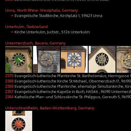
Unna
, North Rhine- Westphalia, Germany
Evangelische Stadtkirche, Kirchplatz 1, 59423 Unna
+
Unterkulm
, Switzerland
Kirche Unterkulm, Juchstr., 5726 Unterkulm
+
Untermerzbach
, Bavaria, Germany
Evangelisch-lutherische Pfarrkirche St. Bartholomäus, Herrngass
2370
Evangelisch-lutherische Kirche St Michael, Obermerzbach 17, 96
2368
Evangelisch-lutherische Pfarrkirche, ehemalige Simultankirche, K
2369
Evangelisch-lutherische Kapelle in Buch, HAS46 , 96190 Untermer
2357
Katholische Pfarr- und Schlosskirche St. Philippus, Gereuth 5, 96
2364
Unterschneidheim
, Baden-Württemberg, Germany