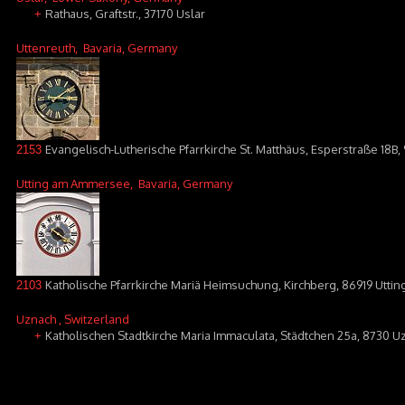
Rathaus, Graftstr., 37170 Uslar
+
Uttenreuth
, Bavaria, Germany
Evangelisch-Lutherische Pfarrkirche St. Matthäus, Esperstraße 18B,
2153
Utting am Ammersee
, Bavaria, Germany
Katholische Pfarrkirche Mariä Heimsuchung, Kirchberg, 86919 Utt
2103
Uznach
, Switzerland
Katholischen Stadtkirche Maria Immaculata, Städtchen 25a, 8730 U
+