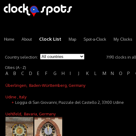
Clock List
Home
About
Map
Spot-a-Clock
My Clocks
Country selection:
7190 clocks in al
Cities (A - Z)
A
B
C
D
E
F
G
H
I
J
K
L
M
N
O
P
Überlingen
, Baden-Württemberg, Germany
Udine
, Italy
Loggia di San Giovanni, Piazzale del Castello 2, 33100 Udine
+
Uehlfeld
, Bavaria, Germany