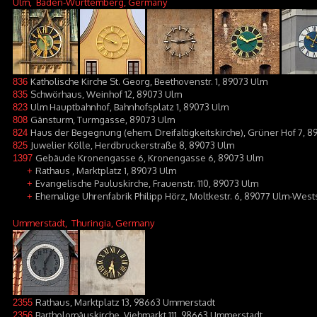
Ulm
, Baden-Württemberg, Germany
Katholische Kirche St. Georg, Beethovenstr. 1, 89073 Ulm
836
Schwörhaus, Weinhof 12, 89073 Ulm
835
Ulm Hauptbahnhof, Bahnhofsplatz 1, 89073 Ulm
823
Gänsturm, Turmgasse, 89073 Ulm
808
Haus der Begegnung (ehem. Dreifaltigkeitskirche), Grüner Hof 7, 
824
Juwelier Kölle, Herdbruckerstraße 8, 89073 Ulm
825
Gebäude Kronengasse 6, Kronengasse 6, 89073 Ulm
1397
Rathaus , Marktplatz 1, 89073 Ulm
+
Evangelische Pauluskirche, Frauenstr. 110, 89073 Ulm
+
Ehemalige Uhrenfabrik Philipp Hörz, Moltkestr. 6, 89077 Ulm-West
+
Ummerstadt
, Thuringia, Germany
Rathaus, Marktplatz 13, 98663 Ummerstadt
2355
Bartholomäuskirche, Viehmarkt 111, 98663 Ummerstadt
2356