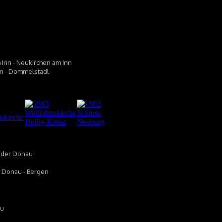
m Inn - Neukirchen am Inn
Inn - Dommelstadl
n der Donau
er Donau - Bergen
au