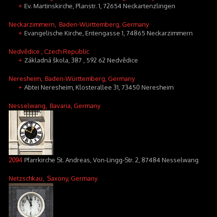
Ev. Martinskirche, Planstr. 1, 72654 Neckartenzlingen
+
Neckarzimmern
, Baden-Württemberg, Germany
Evangelische Kirche, Entengasse 1, 74865 Neckarzimmern
+
Nedvědice
, Czech Republic
Základná škola, 387 , 592 62 Nedvědice
+
Neresheim
, Baden-Württemberg, Germany
Abtei Neresheim, Klosterallee 31, 73450 Neresheim
+
Nesselwang
, Bavaria, Germany
Pfarrkirche St. Andreas, Von-Lingg-Str. 2, 87484 Nesselwang
2094
Netzschkau
, Saxony, Germany