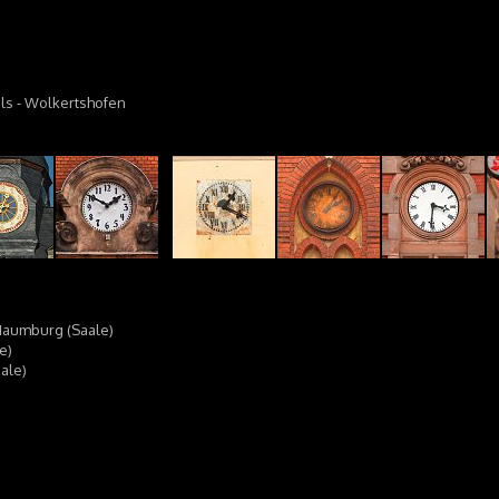
fels - Wolkertshofen
Naumburg (Saale)
e)
ale)