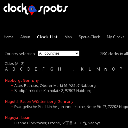
Clock List
Home
About
Map
Spot-a-Clock
My Clocks
Country selection:
7190 clocks in al
Cities (A - Z)
N
A
B
C
D
E
F
G
H
I
J
K
L
M
O
P
Nabburg
, Germany
Altes Rathaus, Oberer Markt 16, 92507 Nabburg
+
Stadtpfarrkirche, Kirchplatz 2, 92507 Nabburg
+
Nagold
, Baden-Württemberg, Germany
Evangelische Stadtkirche-Johanneskirche, Neue Str. 17, 72202 Nag
+
Nagoya
, Japan
Ozone Clocktower, Ozone, ２丁目９−１ᦁ, Nagoya
+