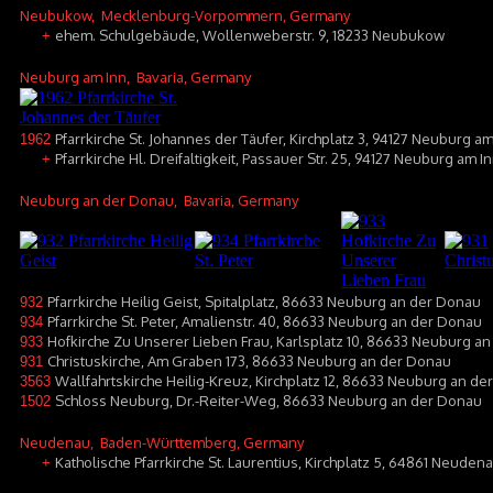
Neubukow
, Mecklenburg-Vorpommern, Germany
ehem. Schulgebäude, Wollenweberstr. 9, 18233 Neubukow
+
Neuburg am Inn
, Bavaria, Germany
Pfarrkirche St. Johannes der Täufer, Kirchplatz 3, 94127 Neuburg a
1962
Pfarrkirche Hl. Dreifaltigkeit, Passauer Str. 25, 94127 Neuburg am 
+
Neuburg an der Donau
, Bavaria, Germany
Pfarrkirche Heilig Geist, Spitalplatz, 86633 Neuburg an der Donau
932
Pfarrkirche St. Peter, Amalienstr. 40, 86633 Neuburg an der Donau
934
Hofkirche Zu Unserer Lieben Frau, Karlsplatz 10, 86633 Neuburg a
933
Christuskirche, Am Graben 173, 86633 Neuburg an der Donau
931
Wallfahrtskirche Heilig-Kreuz, Kirchplatz 12, 86633 Neuburg an d
3563
Schloss Neuburg, Dr.-Reiter-Weg, 86633 Neuburg an der Donau
1502
Neudenau
, Baden-Württemberg, Germany
Katholische Pfarrkirche St. Laurentius, Kirchplatz 5, 64861 Neuden
+