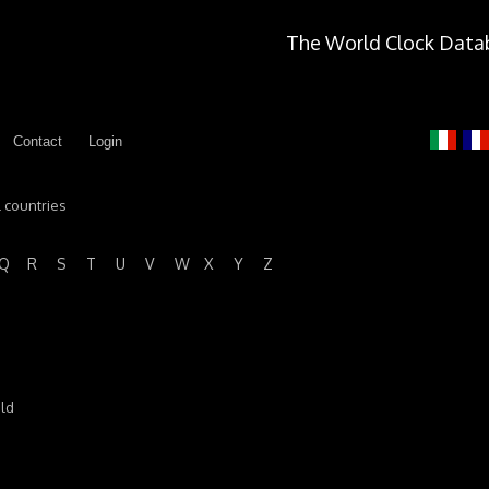
The World Clock Data
Contact
Login
l countries
Q
R
S
T
U
V
W
X
Y
Z
old