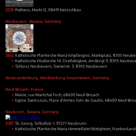
Rathaus, Markt 12, 08491 Netzschkau
2235
Neubeuern
, Bavaria, Germany
Katholische Pfarrkirche Mariä Empfängnis, Marktplatz, 83115 Neub
2651
Katholische Filialkirche Hl. Dreifaltigkeit, Am Bürgl 9, 83115 Neube
+
Schloss Neubeuern, Samerstr. 3, 83115 Neubeuern
+
Neubrandenburg
, Mecklenburg-Vorpommern, Germany
Neuf-Brisach
, France
Mairie, rue Maréchal Foch, 68600 Neuf-Brisach
+
Eglise Saint-Louis, Place d'Armes Gén de Gaulle, 68600 Neuf-Bris
+
Neubrunn
, Bavaria, Germany
St. Georg, Schloßstr. 1, 97277 Neubrunn
1087
Katholische Pfarrkirche Maria Himmelfahrt Böttigheim, Frankenlan
+