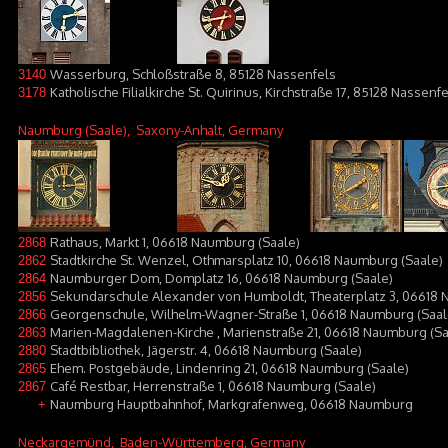
Wasserburg, Schloßstraße 8, 85128 Nassenfels
3140
Katholische Filialkirche St. Quirinus, Kirchstraße 17, 85128 Nassen
3178
Naumburg (Saale)
, Saxony-Anhalt, Germany
Rathaus, Markt 1, 06618 Naumburg (Saale)
2868
Stadtkirche St. Wenzel, Othmarsplatz 10, 06618 Naumburg (Saale)
2862
Naumburger Dom, Domplatz 16, 06618 Naumburg (Saale)
2864
Sekundarschule Alexander von Humboldt, Theaterplatz 3, 06618 
2856
Georgenschule, Wilhelm-Wagner-Straße 1, 06618 Naumburg (Saal
2866
Marien-Magdalenen-Kirche , Marienstraße 21, 06618 Naumburg (Sa
2863
Stadtbibliothek, Jägerstr. 4, 06618 Naumburg (Saale)
2880
Ehem. Postgebäude, Lindenring 21, 06618 Naumburg (Saale)
2865
Café Restbar, Herrenstraße 1, 06618 Naumburg (Saale)
2867
Naumburg Hauptbahnhof, Markgrafenweg, 06618 Naumburg
+
Neckargemünd
, Baden-Württemberg, Germany