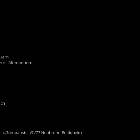
euern
uern - Altenbeuern
ach
dstr./Neubaustr., 97277 Neubrunn-Böttigheim