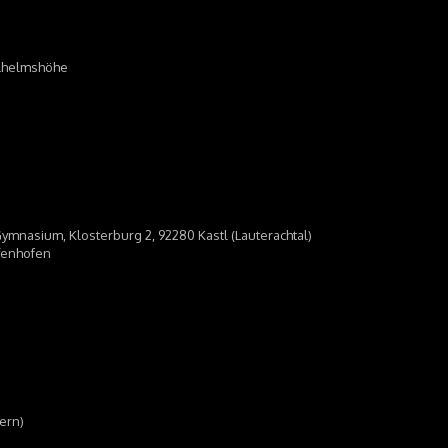
ilhelmshöhe
Gymnasium, Klosterburg 2, 92280 Kastl (Lauterachtal)
ffenhofen
yern)