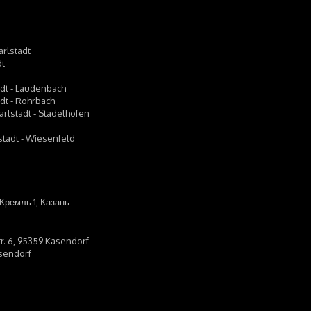
arlstadt
dt
adt - Laudenbach
adt - Rohrbach
arlstadt - Stadelhofen
lstadt - Wiesenfeld
Кремль 1, Казань
tr. 6, 95359 Kasendorf
asendorf