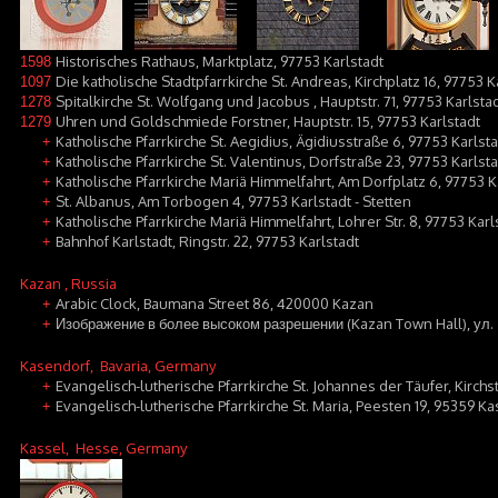
Historisches Rathaus, Marktplatz, 97753 Karlstadt
1598
Die katholische Stadtpfarrkirche St. Andreas, Kirchplatz 16, 97753 K
1097
Spitalkirche St. Wolfgang und Jacobus , Hauptstr. 71, 97753 Karlsta
1278
Uhren und Goldschmiede Forstner, Hauptstr. 15, 97753 Karlstadt
1279
Katholische Pfarrkirche St. Aegidius, Ägidiusstraße 6, 97753 Karlst
+
Katholische Pfarrkirche St. Valentinus, Dorfstraße 23, 97753 Karlst
+
Katholische Pfarrkirche Mariä Himmelfahrt, Am Dorfplatz 6, 97753 K
+
St. Albanus, Am Torbogen 4, 97753 Karlstadt - Stetten
+
Katholische Pfarrkirche Mariä Himmelfahrt, Lohrer Str. 8, 97753 Kar
+
Bahnhof Karlstadt, Ringstr. 22, 97753 Karlstadt
+
Kazan
, Russia
Arabic Clock, Baumana Street 86, 420000 Kazan
+
Изображение в более высоком разрешении (Kazan Town Hall), ул. 
+
Kasendorf
, Bavaria, Germany
Evangelisch-lutherische Pfarrkirche St. Johannes der Täufer, Kirchs
+
Evangelisch-lutherische Pfarrkirche St. Maria, Peesten 19, 95359 K
+
Kassel
, Hesse, Germany