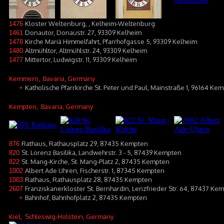
Kloster Weltenburg, , Kelheim-Weltenburg
1476
Donautor, Donaustr. 27, 93309 Kelheim
1461
Kirche Mariä Himmelfahrt, Pfarrhofgasse 5, 93309 Kelheim
1478
Altmühltor, Altmühlstr. 24, 93309 Kelheim
1480
Mittertor, Ludwigstr. 11, 93309 Kelheim
1477
Kemmern
, Bavaria, Germany
Katholische Pfarrkirche St. Peter und Paul, Mainstraße 1, 96164 K
+
Kempten
, Bavaria, Germany
Rathaus, Rathausplatz 29, 87435 Kempten
876
St. Lorenz Basilika, Landwehrstr. 3 - 5, 87439 Kempten
820
St. Mang-Kirche, St. Mang-Platz 2, 87435 Kempten
822
Albert Ade Uhren, Fischerstr. 1, 87345 Kempten
1002
Rathaus, Rathausplatz 28, 87435 Kempten
1003
Franziskanerkloster St. Bernhardin, Lenzfrieder Str. 64, 87437 Kem
2607
Bahnhof, Bahnhofplatz 2, 87435 Kempten
+
Kiel
, Schleswig-Holstein, Germany