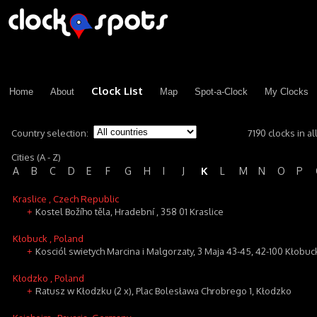
Clock List
Home
About
Map
Spot-a-Clock
My Clocks
Country selection:
7190 clocks in al
Cities (A - Z)
K
A
B
C
D
E
F
G
H
I
J
L
M
N
O
P
Kraslice
, Czech Republic
Kostel Božího těla, Hradební , 358 01 Kraslice
+
Kłobuck
, Poland
Kosciól swietych Marcina i Malgorzaty, 3 Maja 43-45, 42-100 Kłobuc
+
Kłodzko
, Poland
Ratusz w Kłodzku (2 x), Plac Bolesława Chrobrego 1, Kłodzko
+