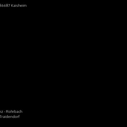
, 86687 Kaisheim
ünz - Rohrbach
 Traidendorf