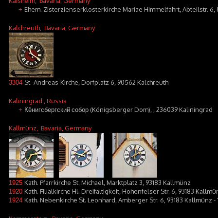
Kaisheim
, Bavaria, Germany
Ehem. Zisterzienserklosterkirche Mariae Himmelfahrt, Abteilstr. 6
+
Kalchreuth
, Bavaria, Germany
St.-Andreas-Kirche, Dorfplatz 6, 90562 Kalchreuth
3304
Kaliningrad
, Russia
Кёнигсбергский собор (Königsberger Dom), , 236039 Kaliningrad
+
Kallmünz
, Bavaria, Germany
Kath. Pfarrkirche St. Michael, Marktplatz 3, 93183 Kallmünz
1925
Kath. Filialkirche Hl. Dreifaltigkeit, Hohenfelser Str. 6, 93183 Kallm
1920
Kath. Nebenkirche St. Leonhard, Amberger Str. 6, 93183 Kallmünz -
1924