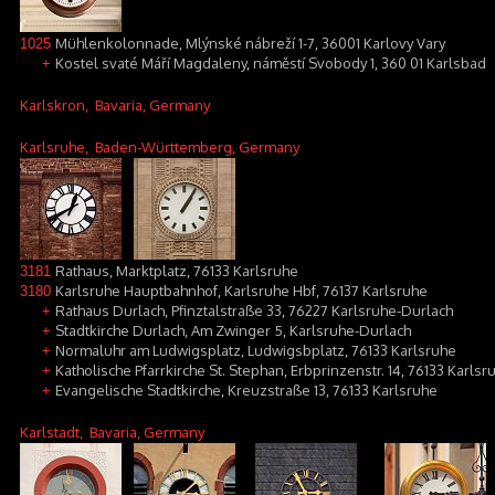
Mühlenkolonnade, Mlýnské nábreží 1-7, 36001 Karlovy Vary
1025
Kostel svaté Máří Magdaleny, náměstí Svobody 1, 360 01 Karlsbad
+
Karlskron
, Bavaria, Germany
Karlsruhe
, Baden-Württemberg, Germany
Rathaus, Marktplatz, 76133 Karlsruhe
3181
Karlsruhe Hauptbahnhof, Karlsruhe Hbf, 76137 Karlsruhe
3180
Rathaus Durlach, Pfinztalstraße 33, 76227 Karlsruhe-Durlach
+
Stadtkirche Durlach, Am Zwinger 5, Karlsruhe-Durlach
+
Normaluhr am Ludwigsplatz, Ludwigsbplatz, 76133 Karlsruhe
+
Katholische Pfarrkirche St. Stephan, Erbprinzenstr. 14, 76133 Karlsr
+
Evangelische Stadtkirche, Kreuzstraße 13, 76133 Karlsruhe
+
Karlstadt
, Bavaria, Germany