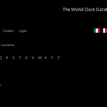
The World Clock Data
Contact
Login
l countries
Q
R
S
T
U
V
W
X
Y
Z
k