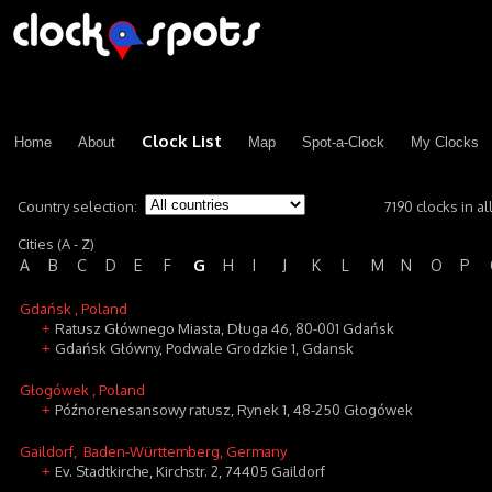
Clock List
Home
About
Map
Spot-a-Clock
My Clocks
Country selection:
7190 clocks in al
Cities (A - Z)
G
A
B
C
D
E
F
H
I
J
K
L
M
N
O
P
Gdańsk
, Poland
Ratusz Głównego Miasta, Długa 46, 80-001 Gdańsk
+
Gdańsk Główny, Podwale Grodzkie 1, Gdansk
+
Głogówek
, Poland
Późnorenesansowy ratusz, Rynek 1, 48-250 Głogówek
+
Gaildorf
, Baden-Württemberg, Germany
Ev. Stadtkirche, Kirchstr. 2, 74405 Gaildorf
+