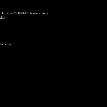
arktstraße 26, 85080 Gaimersheim
rsheim
Gallspach