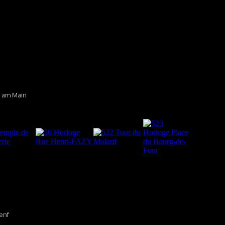
n am Main
enf