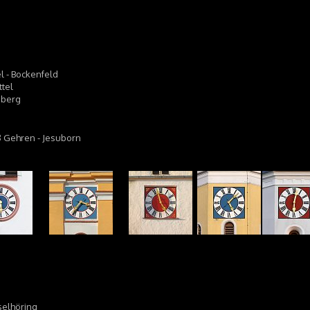
el - Bockenfeld
ttel
rnberg
8 Gehren - Jesuborn
iselhöring