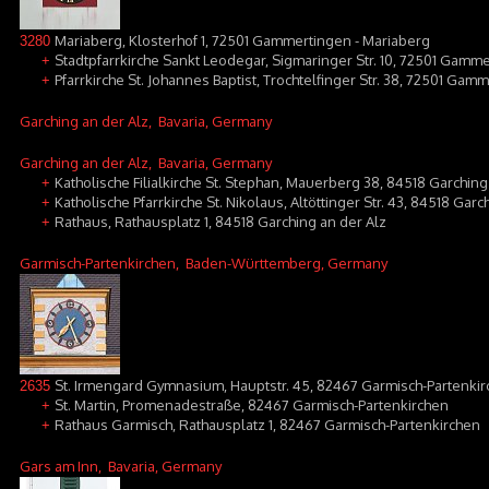
Mariaberg, Klosterhof 1, 72501 Gammertingen - Mariaberg
3280
Stadtpfarrkirche Sankt Leodegar, Sigmaringer Str. 10, 72501 Gamm
+
Pfarrkirche St. Johannes Baptist, Trochtelfinger Str. 38, 72501 Ga
+
Garching an der Alz
, Bavaria, Germany
Garching an der Alz
, Bavaria, Germany
Katholische Filialkirche St. Stephan, Mauerberg 38, 84518 Garchin
+
Katholische Pfarrkirche St. Nikolaus, Altöttinger Str. 43, 84518 Garc
+
Rathaus, Rathausplatz 1, 84518 Garching an der Alz
+
Garmisch-Partenkirchen
, Baden-Württemberg, Germany
St. Irmengard Gymnasium, Hauptstr. 45, 82467 Garmisch-Partenki
2635
St. Martin, Promenadestraße, 82467 Garmisch-Partenkirchen
+
Rathaus Garmisch, Rathausplatz 1, 82467 Garmisch-Partenkirchen
+
Gars am Inn
, Bavaria, Germany