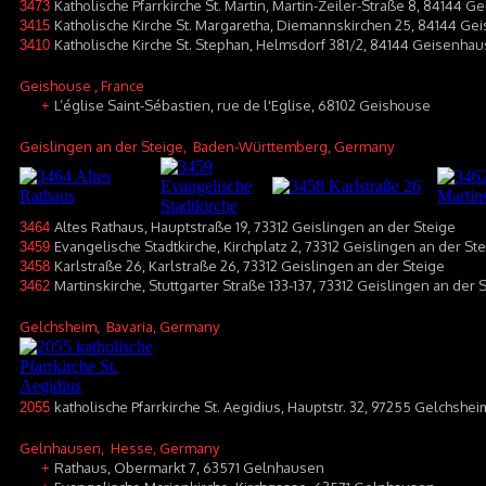
Katholische Pfarrkirche St. Martin, Martin-Zeiler-Straße 8, 84144 
3473
Katholische Kirche St. Margaretha, Diemannskirchen 25, 84144 G
3415
Katholische Kirche St. Stephan, Helmsdorf 381/2, 84144 Geisenha
3410
Geishouse
, France
L’église Saint-Sébastien, rue de l'Eglise, 68102 Geishouse
+
Geislingen an der Steige
, Baden-Württemberg, Germany
Altes Rathaus, Hauptstraße 19, 73312 Geislingen an der Steige
3464
Evangelische Stadtkirche, Kirchplatz 2, 73312 Geislingen an der St
3459
Karlstraße 26, Karlstraße 26, 73312 Geislingen an der Steige
3458
Martinskirche, Stuttgarter Straße 133-137, 73312 Geislingen an der S
3462
Gelchsheim
, Bavaria, Germany
katholische Pfarrkirche St. Aegidius, Hauptstr. 32, 97255 Gelchshei
2055
Gelnhausen
, Hesse, Germany
Rathaus, Obermarkt 7, 63571 Gelnhausen
+