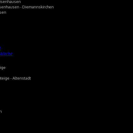
Geisenhausen
eisenhausen - Diemannskirchen
usen
eige
teige - Altenstadt
m