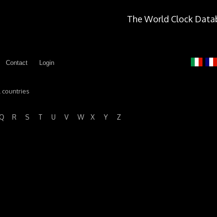
The World Clock Data
Contact
Login
l countries
Q
R
S
T
U
V
W
X
Y
Z