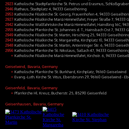
Katholische Stadtpfarrkirche St. Petrus und Erasmus, Schloßgraben
2923
Rathaus, Stadtplatz 4, 94333 Geiselhöring
2946
Katholische Filialkirche St. Georg, Frauenhofen 4, 94333 Geiselhör
2953
Katholische Filialkirche Mariä Himmelfahrt, Freyer Straße 7, 94333
2927
Katholische Wallfahrtskirche Mariä Himmelfahrt, Haindling 16C, 94
2942
Katholische Pfarrkirche St. Johannes d. T., Hainsbach Ost 7, 94333 
2955
Katholische Filialkirche St. Martin, Hirschling 25, 94333 Geiselhörin
2949
Katholische Filialkirche St. Margaretha, Kirchplatz 10, 94333 Geise
2943
Katholische Filialkirche St. Martin, Antenringer Str. 6, 94333 Geisel
2948
Katholische Pfarrkirche St. Nikolaus, Sallach 47, 94333 Geiselhöring
2956
Katholische Filialkirche Mariä Himmelfahrt, Kirchstr. 6, 94333 Geise
+
Geiselwind
, Bavaria, Germany
Katholische Pfarrkirche St. Burkhard, Kirchplatz, 96160 Geiselwind
+
Evang.-Luth. Kirche St. Vitus, Ebersbrunn 29, 96160 Geiselwind - 
+
Geisenfeld
, Bavaria, Germany
Pfarrkirche Hl. Kreuz, Bucherstr. 25, 85290 Geisenfeld
+
Geisenhausen
, Bavaria, Germany