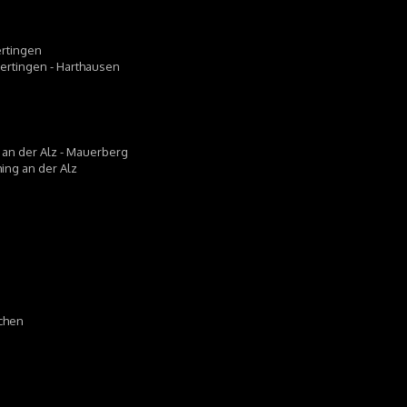
ertingen
mmertingen - Harthausen
g an der Alz - Mauerberg
hing an der Alz
rchen