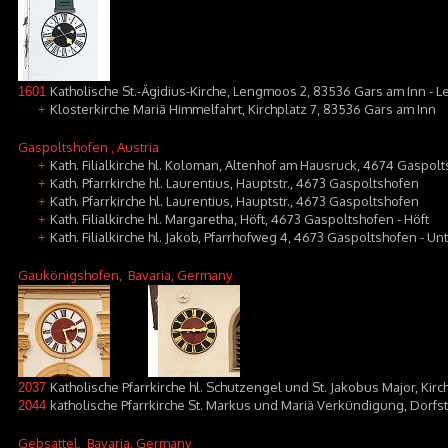
Katholische St.-Ägidius-Kirche, Lengmoos 2, 83536 Gars am Inn -
1601
Klosterkirche Mariä Himmelfahrt, Kirchplatz 7, 83536 Gars am Inn
+
Gaspoltshofen
, Austria
Kath. Filialkirche hl. Koloman, Altenhof am Hausruck, 4674 Gaspol
+
Kath. Pfarrkirche hl. Laurentius, Hauptstr., 4673 Gaspoltshofen
+
Kath. Pfarrkirche hl. Laurentius, Hauptstr., 4673 Gaspoltshofen
+
Kath. Filialkirche hl. Margaretha, Höft, 4673 Gaspoltshofen - Höft
+
Kath. Filialkirche hl. Jakob, Pfarrhofweg 4, 4673 Gaspoltshofen - U
+
Gaukönigshofen
, Bavaria, Germany
Katholische Pfarrkirche hl. Schutzengel und St. Jakobus Major, Kir
2037
katholische Pfarrkirche St. Markus und Mariä Verkündigung, Dorf
2044
Gebsattel
, Bavaria, Germany