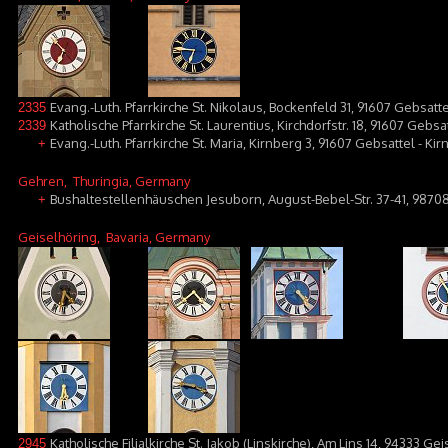
Evang.-Luth. Pfarrkirche St. Nikolaus, Bockenfeld 31, 91607 Gebsatt
2335
Katholische Pfarrkirche St. Laurentius, Kirchdorfstr. 18, 91607 Gebsa
2339
Evang.-Luth. Pfarrkirche St. Maria, Kirnberg 3, 91607 Gebsattel - Ki
+
Gehren
, Thuringia, Germany
Bushaltestellenhäuschen Jesuborn, August-Bebel-Str. 37-41, 9870
+
Geiselhöring
, Bavaria, Germany
Katholische Filialkirche St. Jakob (Linskirche), Am Lins 14, 94333 Ge
2945