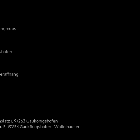
 Lengmoos
tshofen
nteraffnang
chplatz 1, 97253 Gaukönigshofen
str. 5, 97253 Gaukönigshofen - Wolkshausen