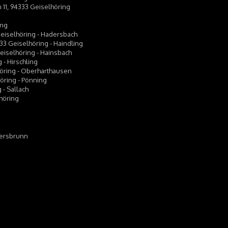
 11, 94333 Geiselhöring
ing
 Geiselhöring - Hadersbach
333 Geiselhöring - Haindling
Geiselhöring - Hainsbach
g - Hirschling
lhöring - Oberharthausen
höring - Pönning
 - Sallach
lhöring
Ebersbrunn