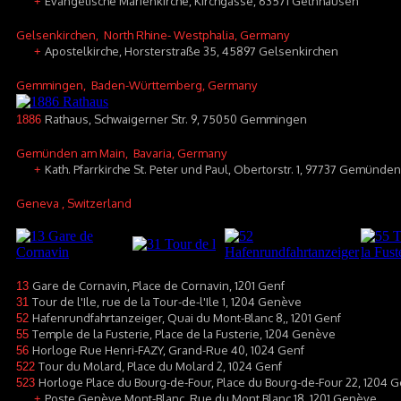
Evangelische Marienkirche, Kirchgasse, 63571 Gelnhausen
+
Gelsenkirchen
, North Rhine- Westphalia, Germany
Apostelkirche, Horsterstraße 35, 45897 Gelsenkirchen
+
Gemmingen
, Baden-Württemberg, Germany
Rathaus, Schwaigerner Str. 9, 75050 Gemmingen
1886
Gemünden am Main
, Bavaria, Germany
Kath. Pfarrkirche St. Peter und Paul, Obertorstr. 1, 97737 Gemünde
+
Geneva
, Switzerland
Gare de Cornavin, Place de Cornavin, 1201 Genf
13
Tour de l'Ile, rue de la Tour-de-l'Ile 1, 1204 Genève
31
Hafenrundfahrtanzeiger, Quai du Mont-Blanc 8,, 1201 Genf
52
Temple de la Fusterie, Place de la Fusterie, 1204 Genève
55
Horloge Rue Henri-FAZY, Grand-Rue 40, 1024 Genf
56
Tour du Molard, Place du Molard 2, 1024 Genf
522
Horloge Place du Bourg-de-Four, Place du Bourg-de-Four 22, 1204 G
523
Poste Genève Mont-Blanc, Rue du Mont Blanc 18, 1201 Genève
+