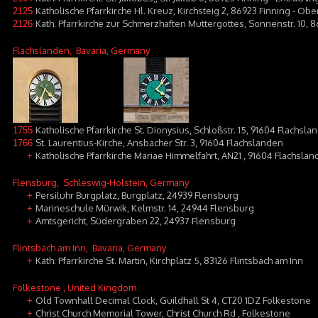
Katholische Pfarrkirche Hl. Kreuz, Kirchsteig 2, 86923 Finning - Obe
2125
Kath. Pfarrkirche zur Schmerzhaften Muttergottes, Sonnenstr. 10, 8
2126
Flachslanden
, Bavaria, Germany
Katholische Pfarrkirche St. Dionysius, Schloßstr. 15, 91604 Flachsla
1755
St. Laurentius-Kirche, Ansbacher Str. 3, 91604 Flachslanden
1766
Katholische Pfarrkirche Mariae Himmelfahrt, AN21 , 91604 Flachsl
+
Flensburg
, Schleswig-Holstein, Germany
Persiluhr Burgplatz, Burgplatz, 24939 Flensburg
+
Marineschule Mürwik, Kelmstr. 14, 24944 Flensburg
+
Amtsgericht, Südergraben 22, 24937 Flensburg
+
Flintsbach am Inn
, Bavaria, Germany
Kath. Pfarrkirche St. Martin, Kirchplatz 5, 83126 Flintsbach am Inn
+
Folkestone
, United Kingdom
Old Townhall Decimal Clock, Guildhall St 4, CT20 1DZ Folkestone
+
Christ Church Memorial Tower, Christ Church Rd , Folkestone
+