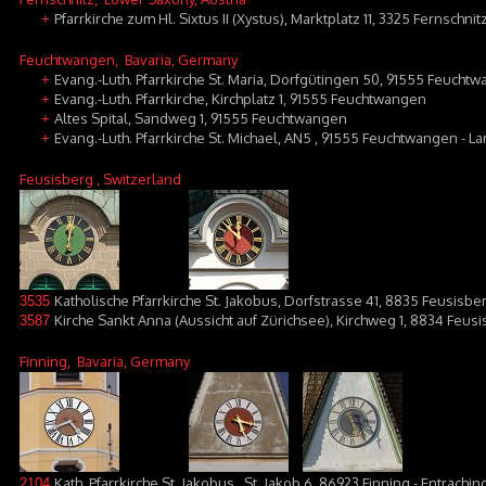
Pfarrkirche zum Hl. Sixtus II (Xystus), Marktplatz 11, 3325 Fernschnit
+
Feuchtwangen
, Bavaria, Germany
Evang.-Luth. Pfarrkirche St. Maria, Dorfgütingen 50, 91555 Feucht
+
Evang.-Luth. Pfarrkirche, Kirchplatz 1, 91555 Feuchtwangen
+
Altes Spital, Sandweg 1, 91555 Feuchtwangen
+
Evang.-Luth. Pfarrkirche St. Michael, AN5 , 91555 Feuchtwangen - L
+
Feusisberg
, Switzerland
Katholische Pfarrkirche St. Jakobus, Dorfstrasse 41, 8835 Feusisbe
3535
Kirche Sankt Anna (Aussicht auf Zürichsee), Kirchweg 1, 8834 Feusi
3587
Finning
, Bavaria, Germany
Kath. Pfarrkirche St. Jakobus,, St. Jakob 6, 86923 Finning - Entrachin
2104