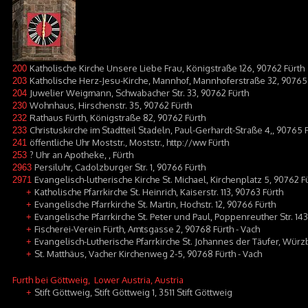
Katholische Kirche Unsere Liebe Frau, Königstraße 126, 90762 Fürth
200
Katholische Herz-Jesu-Kirche, Mannhof, Mannhoferstraße 32, 9076
203
Juwelier Weigmann, Schwabacher Str. 33, 90762 Fürth
204
Wohnhaus, Hirschenstr. 35, 90762 Fürth
230
Rathaus Fürth, Königstraße 82, 90762 Fürth
232
Christuskirche im Stadtteil Stadeln, Paul-Gerhardt-Straße 4,, 90765 
233
öffentliche Uhr Moststr., Moststr., http://ww Fürth
241
? Uhr an Apotheke, , Fürth
253
Persiluhr, Cadolzburger Str. 1, 90766 Fürth
2963
Evangelisch-lutherische Kirche St. Michael, Kirchenplatz 5, 90762 F
2971
Katholische Pfarrkirche St. Heinrich, Kaiserstr. 113, 90763 Fürth
+
Evangelische Pfarrkirche St. Martin, Hochstr. 12, 90766 Fürth
+
Evangelische Pfarrkirche St. Peter und Paul, Poppenreuther Str. 143
+
Fischerei-Verein Fürth, Amtsgasse 2, 90768 Fürth - Vach
+
Evangelisch-Lutherische Pfarrkirche St. Johannes der Täufer, Würzb
+
St. Matthäus, Vacher Kirchenweg 2-5, 90768 Fürth - Vach
+
Furth bei Göttweig
, Lower Austria, Austria
Stift Göttweig, Stift Göttweig 1, 3511 Stift Göttweig
+