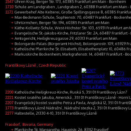
Uhren Krag, Berger Str. 173, 60385 Frankfurt am Main - Bornheim
1547
Schule am Landgraben , Landgraben 2, 60388 Frankfurt am Main -
1710
Gewerbehof Alte Kelterei, Große Spillingsgasse 8, 60385 Frankfu
1171
Max-Beckmann-Schule, Sophienstr. 70, 60487 Frankfurt - Bockenh
+
Uhrtürmchen, Berger Str. 194, 60385 Frankfurt am Main
+
Käthe-Kollwitz-Schule, West-Höchster Str. 103, 65931 Frankfurt am 
+
Evangelische St.-Jakobs-Kirche, Fritzlarer Str. 2A, 60487 Frankfurt
+
Amtsgericht, Heiligkreuzgasse 29, 60313 Frankfurt am Main
+
Bolongardo-Palais (Bürgeramt Höchst), Bolongarostr. 109, 65929 Fr
+
Katholische Pfarrkirche St. Elisabeth, Elisabethenplatz 10, 60486 
+
Markuskirche Bockenheim, Markgrafenstr. 14, 60487 Frankfurt - B
+
Františkovy Lázně
, Czech Republic
Katholische Heiligkreuz-Kirche, Ruská 5, 351 01 Františkovy Lázn?
2200
Kostel svatého Jakuba, Americká , 351 01 Františkovy Lázně - Horní
2221
Evangelický kostel svatého Petra a Pavla, Anglická 12, 351 01 Franti
2207
Františkovy Lázně Nádražní , Nádražní stezka 2, 351 01 Františkovy 
1773
Haltestelle, 21330 4-10, 351 01 Františkovy Lázně
2277
Frasdorf
, Bavaria, Germany
Pfarrkirche St. Margaretha, Hauptstr. 26, 83112 Frasdorf
+