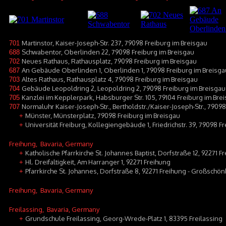
Martinstor, Kaiser-Joseph-Str. 237, 79098 Freiburg im Breisgau
701
Schwabentor, Oberlinden 22, 79098 Freiburg im Breisgau
688
Neues Rathaus, Rathausplatz, 79098 Freiburg im Breisgau
702
An Gebäude Oberlinden 1, Oberlinden 1, 79098 Freiburg im Breisga
687
Altes Rathaus, Rathausplatz 4, 79098 Freiburg im Breisgau
703
Gebäude Leopoldring 2, Leopoldring 2, 79098 Freiburg im Breisgau
704
Kanzlei im Kepplerpark, Habsburger Str. 105, 79104 Freiburg im Bre
705
Normaluhr Kaiser-Joseph-Str., Bertholdstr./Kaiser-Joseph-Str., 7909
707
Münster, Münsterplatz, 79098 Freiburg im Breisgau
+
Universität Freiburg, Kollegiengebäude 1, Friedrichstr. 39, 79098 F
+
Freihung
, Bavaria, Germany
Katholische Pfarrkirche St. Johannes Baptist, Dorfstraße 12, 92271
+
Hl. Dreifaltigkeit, Am Harranger 1, 92271 Freihung
+
Pfarrkirche St. Johannes, Dorfstraße 8, 92271 Freihung - Großschö
+
Freihung
, Bavaria, Germany
Freilassing
, Bavaria, Germany
Grundschule Freilassing, Georg-Wrede-Platz 1, 83395 Freilassing
+