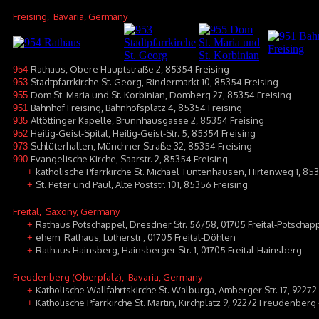
Freising
, Bavaria, Germany
Rathaus, Obere Hauptstraße 2, 85354 Freising
954
Stadtpfarrkirche St. Georg, Rindermarkt 10, 85354 Freising
953
Dom St. Maria und St. Korbinian, Domberg 27, 85354 Freising
955
Bahnhof Freising, Bahnhofsplatz 4, 85354 Freising
951
Altöttinger Kapelle, Brunnhausgasse 2, 85354 Freising
935
Heilig-Geist-Spital, Heilig-Geist-Str. 5, 85354 Freising
952
Schlüterhallen, Münchner Straße 32, 85354 Freising
973
Evangelische Kirche, Saarstr. 2, 85354 Freising
990
katholische Pfarrkirche St. Michael Tüntenhausen, Hirtenweg 1, 85
+
St. Peter und Paul, Alte Poststr. 101, 85356 Freising
+
Freital
, Saxony, Germany
Rathaus Potschappel, Dresdner Str. 56/58, 01705 Freital-Potschap
+
ehem. Rathaus, Lutherstr., 01705 Freital-Döhlen
+
Rathaus Hainsberg, Hainsberger Str. 1, 01705 Freital-Hainsberg
+
Freudenberg (Oberpfalz)
, Bavaria, Germany
Katholische Wallfahrtskirche St. Walburga, Amberger Str. 17, 92272
+
Katholische Pfarrkirche St. Martin, Kirchplatz 9, 92272 Freudenberg
+