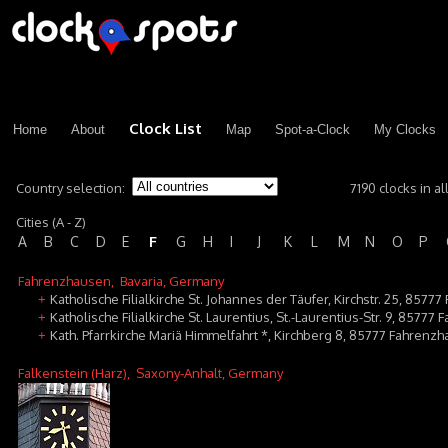
Clock List
Home
About
Map
Spot-a-Clock
My Clocks
Country selection:
7190 clocks in al
Cities (A - Z)
F
A
B
C
D
E
G
H
I
J
K
L
M
N
O
P
Fahrenzhausen
, Bavaria, Germany
Katholische Filialkirche St. Johannes der Täufer, Kirchstr. 25, 85
+
Katholische Filialkirche St. Laurentius, St.-Laurentius-Str. 9, 8577
+
Kath. Pfarrkirche Mariä Himmelfahrt *, Kirchberg 8, 85777 Fahrenzha
+
Falkenstein (Harz)
, Saxony-Anhalt, Germany