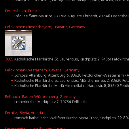
Fegersheim
, France
L'église Saint-Maurice, 1-7 Rue Auguste Ehrhardt, 67640 Fegershe
+
Feldkirchen (Niederbayern)
, Bavaria, Germany
Katholische Pfarrkirche St. Laurentius, Kirchplatz 2, 94351 Feldkirch
3065
Feldkirchen-Westerham
, Bavaria, Germany
Schloss Altenburg, Altenburg 6, 83620 Feldkirchen-Westerham - 
+
Katholische Pfarrkirche St. Laurentius, Münchener Str. 2, 83620 F
+
Katholische Pfarrkirche Mariä Himmelfahrt, Hauptstr. 8, 83620 Fe
+
Fellbach
, Baden-Württemberg, Germany
Lutherkirche, Marktplatz 7, 70734 Fellbach
+
Fernitz
, Styria, Austria
römisch-katholische Wallfahrtskirche Maria Trost, Kirchplatz 29, 80
+
Fernschnitz
, Lower Saxony, Austria