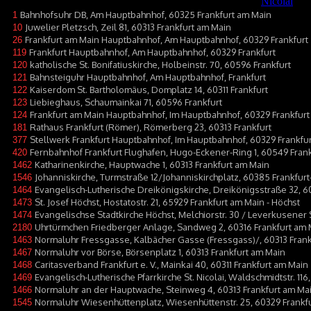
Bahnhofsuhr DB, Am Hauptbahnhof, 60325 Frankfurt am Main
1
Juwelier Pletzsch, Zeil 81, 60313 Frankfurt am Main
10
Frankfurt am Main Hauptbahnhof, Am Hauptbahnhof, 60329 Frankfurt
26
Frankfurt Hauptbahnhof, Am Hauptbahnhof, 60329 Frankfurt
119
katholische St. Bonifatiuskirche, Holbeinstr. 70, 60596 Frankfurt
120
Bahnsteiguhr Hauptbahnhof, Am Hauptbahnhof, Frankfurt
121
Kaiserdom St. Bartholomäus, Domplatz 14, 60311 Frankfurt
122
Liebieghaus, Schaumainkai 71, 60596 Frankfurt
123
Frankfurt am Main Hauptbahnhof, Im Hauptbahnhof, 60329 Frankfurt
124
Rathaus Frankfurt (Römer), Römerberg 23, 60313 Frankfurt
181
Stellwerk Frankfurt Hauptbahnhof, Im Hauptbahnhof, 60329 Frankfur
377
Fernbahnhof Frankfurt Flughafen, Hugo-Eckener-Ring 1, 60549 Frank
420
Katharinenkirche, Hauptwache 1, 60313 Frankfurt am Main
1462
Johanniskirche, Turmstraße 12/Johanniskirchplatz, 60385 Frankfur
1546
Evangelisch-Lutherische Dreikönigskirche, Dreikönigsstraße 32, 6
1464
St. Josef Höchst, Hostatostr. 21, 65929 Frankfurt am Main - Höchst
1473
Evangelischse Stadtkirche Höchst, Melchiorstr. 30 / Leverkusener S
1474
Uhrtürmchen Friedberger Anlage, Sandweg 2, 60316 Frankfurt am 
2180
Normaluhr Fressgasse, Kalbächer Gasse (Fressgass)/, 60313 Frank
1463
Normaluhr vor Börse, Börsenplatz 1, 60313 Frankfurt am Main
1467
Caritasverband Frankfurt e. V., Mainkai 40, 60311 Frankfurt am Main
1468
Evangelisch-Lutherische Pfarrkirche St. Nicolai, Waldschmidtstr. 11
1469
Normaluhr an der Hauptwache, Steinweg 4, 60313 Frankfurt am Ma
1466
Normaluhr Wiesenhüttenplatz, Wiesenhüttenstr. 25, 60329 Frankf
1545