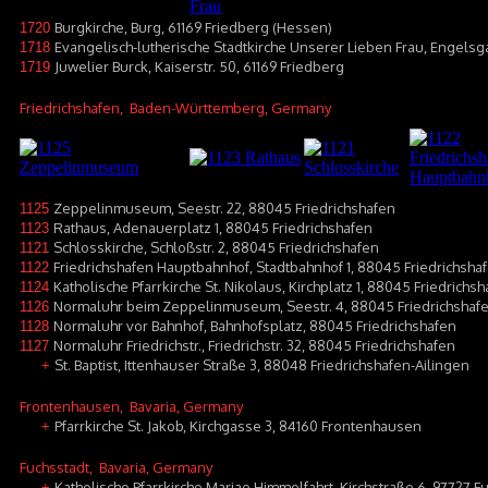
Burgkirche, Burg, 61169 Friedberg (Hessen)
1720
Evangelisch-lutherische Stadtkirche Unserer Lieben Frau, Engelsg
1718
Juwelier Burck, Kaiserstr. 50, 61169 Friedberg
1719
Friedrichshafen
, Baden-Württemberg, Germany
Zeppelinmuseum, Seestr. 22, 88045 Friedrichshafen
1125
Rathaus, Adenauerplatz 1, 88045 Friedrichshafen
1123
Schlosskirche, Schloßstr. 2, 88045 Friedrichshafen
1121
Friedrichshafen Hauptbahnhof, Stadtbahnhof 1, 88045 Friedrichsha
1122
Katholische Pfarrkirche St. Nikolaus, Kirchplatz 1, 88045 Friedrichs
1124
Normaluhr beim Zeppelinmuseum, Seestr. 4, 88045 Friedrichshaf
1126
Normaluhr vor Bahnhof, Bahnhofsplatz, 88045 Friedrichshafen
1128
Normaluhr Friedrichstr., Friedrichstr. 32, 88045 Friedrichshafen
1127
St. Baptist, Ittenhauser Straße 3, 88048 Friedrichshafen-Ailingen
+
Frontenhausen
, Bavaria, Germany
Pfarrkirche St. Jakob, Kirchgasse 3, 84160 Frontenhausen
+
Fuchsstadt
, Bavaria, Germany
Katholische Pfarrkirche Mariae Himmelfahrt, Kirchstraße 6, 97727 F
+