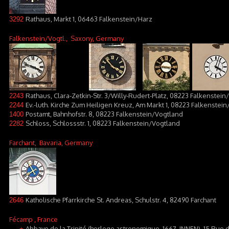
Rathaus, Markt 1, 06463 Falkenstein/Harz
3292
Falkenstein/Vogtl.
, Saxony, Germany
Rathaus, Clara-Zetkin-Str. 3/Willy-Rudert-Platz, 08223 Falkenstei
2243
Ev.-luth. Kirche Zum Heiligen Kreuz, Am Markt 1, 08223 Falkenstei
2244
Postamt, Bahnhofstr. 8, 08223 Falkenstein/Vogtland
1400
Schloss, Schlossstr. 1, 08223 Falkenstein/Vogtland
2282
Farchant
, Bavaria, Germany
Katholische Pfarrkirche St. Andreas, Schulstr. 4, 82490 Farchant
2646
Fécamp
, France
Abbaye de la Trinité (horloge astronomique, 1667, INNEN), 15 Rue
+