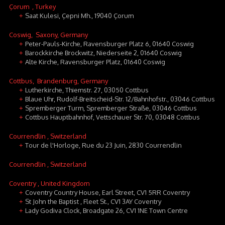
Çorum
, Turkey
Saat Kulesi, Çepni Mh., 19040 Çorum
+
Coswig
, Saxony, Germany
Peter-Pauls-Kirche, Ravensburger Platz 6, 01640 Coswig
+
Barockkirche Brockwitz, Niederseite 2, 01640 Coswig
+
Alte Kirche, Ravensburger Platz, 01640 Coswig
+
Cottbus
, Brandenburg, Germany
Lutherkirche, Thiemstr. 27, 03050 Cottbus
+
Blaue Uhr, Rudolf-Breitscheid-Str. 12/Bahnhofstr., 03046 Cottbus
+
Spremberger Turm, Spremberger Straße, 03046 Cottbus
+
Cottbus Hauptbahnhof, Vettschauer Str. 70, 03048 Cottbus
+
Courrendlin
, Switzerland
Tour de l'Horloge, Rue du 23 Juin, 2830 Courrendlin
+
Courrendlin
, Switzerland
Coventry
, United Kingdom
Coventry Country House, Earl Street, CV1 5RR Coventry
+
St John the Baptist , Fleet St., CV1 3AY Coventry
+
Lady Godiva Clock, Broadgate 26, CV1 1NE Town Centre
+