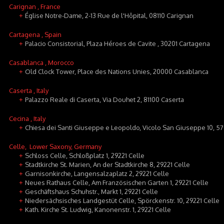
Carignan
, France
Église Notre-Dame, 2-13 Rue de l'Hôpital, 08110 Carignan
+
Cartagena
, Spain
Palacio Consistorial, Plaza Héroes de Cavite , 30201 Cartagena
+
Casablanca
, Morocco
Old Clock Tower, Place des Nations Unies, 20000 Casablanca
+
Caserta
, Italy
Palazzo Reale di Caserta, Via Douhet 2, 81100 Caserta
+
Cecina
, Italy
Chiesa dei Santi Giuseppe e Leopoldo, Vicolo San Giuseppe 10, 5
+
Celle
, Lower Saxony, Germany
Schloss Celle, Schloßplatz 1, 29221 Celle
+
Stadtkirche St. Marien, An der Stadtkirche 8, 29221 Celle
+
Garnisonkirche, Langensalzaplatz 2, 29221 Celle
+
Neues Rathaus Celle, Am Französischen Garten 1, 29221 Celle
+
Geschäftshaus Schuhstr., Markt 1, 29221 Celle
+
Niedersächsisches Landgestüt Celle, Spörckenstr. 10, 29221 Celle
+
Kath. Kirche St. Ludwig, Kanonenstr. 1, 29221 Celle
+