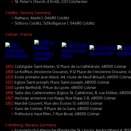
St. Peter's Church, 4 N Hill, CO1 Colchester
+
Colditz
, Saxony, Germany
Rathaus, Markt 1, 04680 Colditz
+
Schloss Colditz, Schloßgasse 1, 04680 Colditz
+
Colmar
, France
Collégiale Saint-Martin, 12 Place de la Cathédrale, 68000 Colmar
1851
Le Koïfhus (Ancienne Douane), 9-12 Place de l'Ancienne Douane,
1808
Ecole primaire Jean Macé, 44, route de Neuf-Brisach, 68000 Colma
1829
Eglise Saint-Joseph, Place Saint-Joseph, 68000 Colmar
1823
Lycée Bartholdi, 9 Rue du Lycée, 68000 Colmar
1846
Salle des Catherinettes (Eglise St. Cathérine), 8, rue Kléber, 6800
1806
Horloge ancienne rue Rapp, Rue Rapp 2-8, 68000 Colmar
1807
Marché Couvert, Rue des Écoles 13, 68000 Colmar
1852
Gare de Colmar, 9 Place de la Gare, 68000 Colmar
+
Préfecture Haut Rhin, 7 Rue Bruat, 68000 Colmar
+
Colmberg
, Bavaria, Germany
Evangelisch-lutherische Pfarrkirche St. Ursula, Am Kirchberg 4, 9
+