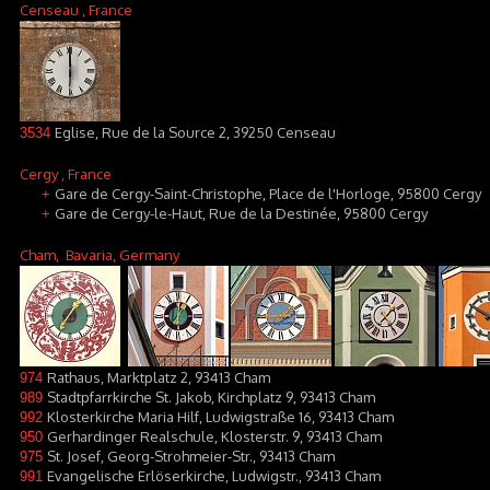
Censeau
, France
Eglise, Rue de la Source 2, 39250 Censeau
3534
Cergy
, France
Gare de Cergy-Saint-Christophe, Place de l'Horloge, 95800 Cergy
+
Gare de Cergy-le-Haut, Rue de la Destinée, 95800 Cergy
+
Cham
, Bavaria, Germany
Rathaus, Marktplatz 2, 93413 Cham
974
Stadtpfarrkirche St. Jakob, Kirchplatz 9, 93413 Cham
989
Klosterkirche Maria Hilf, Ludwigstraße 16, 93413 Cham
992
Gerhardinger Realschule, Klosterstr. 9, 93413 Cham
950
St. Josef, Georg-Strohmeier-Str., 93413 Cham
975
Evangelische Erlöserkirche, Ludwigstr., 93413 Cham
991