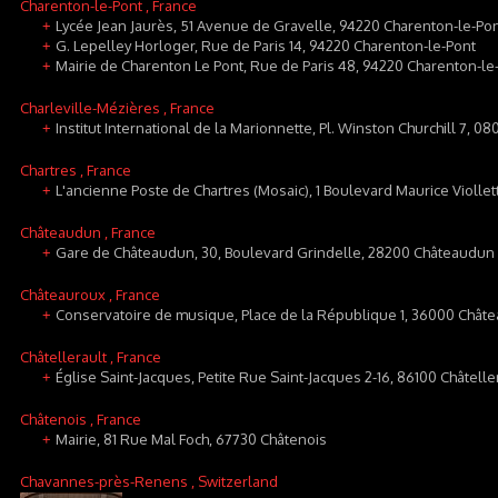
Charenton-le-Pont
, France
Lycée Jean Jaurès, 51 Avenue de Gravelle, 94220 Charenton-le-Po
+
G. Lepelley Horloger, Rue de Paris 14, 94220 Charenton-le-Pont
+
Mairie de Charenton Le Pont, Rue de Paris 48, 94220 Charenton-le
+
Charleville-Mézières
, France
Institut International de la Marionnette, Pl. Winston Churchill 7, 
+
Chartres
, France
L'ancienne Poste de Chartres (Mosaic), 1 Boulevard Maurice Violle
+
Châteaudun
, France
Gare de Châteaudun, 30, Boulevard Grindelle, 28200 Châteaudun
+
Châteauroux
, France
Conservatoire de musique, Place de la République 1, 36000 Chât
+
Châtellerault
, France
Église Saint-Jacques, Petite Rue Saint-Jacques 2-16, 86100 Châtelle
+
Châtenois
, France
Mairie, 81 Rue Mal Foch, 67730 Châtenois
+
Chavannes-près-Renens
, Switzerland