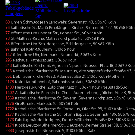
Uhren Schmuck Jean Landwehr, Severinstr. 43, 50678 Köln
60
katholische St.-Mariä-Empfängnis-Kirche , Brühler Str. 122, 50968 Köln
76
öffentliche Uhr Bonner Str., Bonner Str., 50677 Köln
77
St.-Matthias-Kirche, Mathiaskirchplatz 1-3, 50968 Köln
78
öffentliche Uhr Schildergasse, Schldergasse, 50667 Köln
86
Bahnhof Köln-Mülheim, , 51065 Köln
97
öffentliche Uhr, Neumarkt, Neumarkt, 50676 Köln
147
Rathaus, Rathausplatz, 50667 Köln
296
katholische Kirche St. Agnes in Nippes, Neusser Platz 18, 50670 Kö
343
Katholische Pfarrkirche St. Mauritius, Alte Wipperfürther Straße 53
516
Liebfrauenkirche (Rest), Adamsstraße 21, 51063 Köln-Mülheim
661
Köln Hauptbahnhof, Bahnhofsvorplatz, 50668 Köln
2178
Herz-Jesu-Kirche, Zülpicher Platz 11, 50674 Köln (Neustadt-Süd)
1400
Altkatholische Pfarrkirche Christi Auferstehung, Jülicher Str. 28, 50
1402
Katholische Pfarrkirche St. Severin, Severinskirchplatz, 50678 Köln
1569
Großmarkt, Marktstr. 10, 50968 Köln
2176
Katholische Pfarrkirche St. Cornelius, Eiler Str. 98, 51107 Köln - Ra
1722
Katholische Pfarrkirche St. Johann Baptist, Severinstr. 189, 50678 K
2177
Fabrikgebäude Lindgens, Deutz-Mülheimer Straße 183, 51063 Köl
2173
Kiosk Deutz-Mülheimer-Str., Deutz-Mülheimer Straße 138, 51063 K
2174
Josephskirche, Nießenstr. 9, 51103 Köln - Kalk
2883