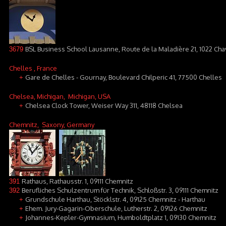
BSL Business School Lausanne, Route de la Maladière 21, 1022 C
3679
Chelles
, France
Gare de Chelles - Gournay, Boulevard Chilperic 41, 77500 Chelles
+
Chelsea, Michigan
, Michigan, USA
Chelsea Clock Tower, Weiser Way 311, 48118 Chelsea
+
Chemnitz
, Saxony, Germany
Rathaus, Rathausstr. 1, 09111 Chemnitz
391
Berufliches Schulzentrum für Technik, Schloßstr. 3, 09111 Chemnitz
392
Grundschule Harthau, Stöcklstr. 4, 09125 Chemnitz - Harthau
+
Ehem. Jury-Gagarin-Oberschule, Lutherstr. 2, 09126 Chemnitz
+
Johannes-Kepler-Gymnasium, Humboldtplatz 1, 09130 Chemnitz
+