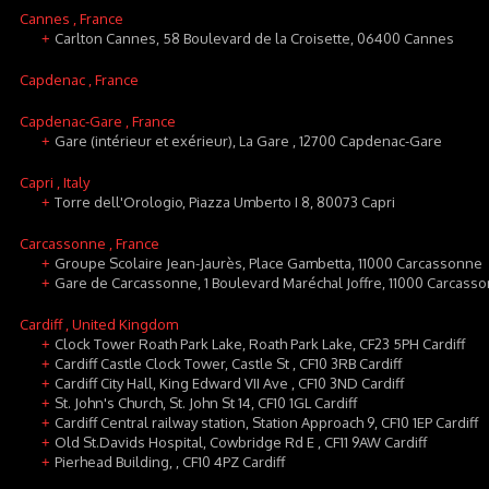
Cannes
, France
Carlton Cannes, 58 Boulevard de la Croisette, 06400 Cannes
+
Capdenac
, France
Capdenac-Gare
, France
Gare (intérieur et exérieur), La Gare , 12700 Capdenac-Gare
+
Capri
, Italy
Torre dell'Orologio, Piazza Umberto I 8, 80073 Capri
+
Carcassonne
, France
Groupe Scolaire Jean-Jaurès, Place Gambetta, 11000 Carcassonne
+
Gare de Carcassonne, 1 Boulevard Maréchal Joffre, 11000 Carcass
+
Cardiff
, United Kingdom
Clock Tower Roath Park Lake, Roath Park Lake, CF23 5PH Cardiff
+
Cardiff Castle Clock Tower, Castle St , CF10 3RB Cardiff
+
Cardiff City Hall, King Edward VII Ave , CF10 3ND Cardiff
+
St. John's Church, St. John St 14, CF10 1GL Cardiff
+
Cardiff Central railway station, Station Approach 9, CF10 1EP Cardiff
+
Old St.Davids Hospital, Cowbridge Rd E , CF11 9AW Cardiff
+
Pierhead Building, , CF10 4PZ Cardiff
+