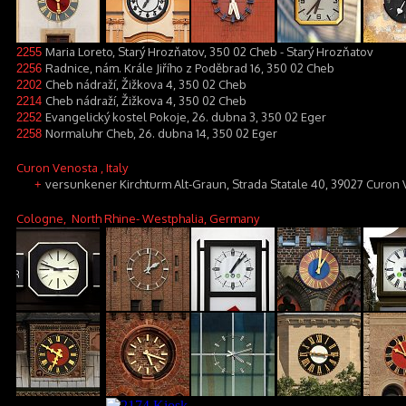
Maria Loreto, Starý Hrozňatov, 350 02 Cheb - Starý Hrozňatov
2255
Radnice, nám. Krále Jiřího z Poděbrad 16, 350 02 Cheb
2256
Cheb nádraží, Žižkova 4, 350 02 Cheb
2202
Cheb nádraží, Žižkova 4, 350 02 Cheb
2214
Evangelický kostel Pokoje, 26. dubna 3, 350 02 Eger
2252
Normaluhr Cheb, 26. dubna 14, 350 02 Eger
2258
Curon Venosta
, Italy
versunkener Kirchturm Alt-Graun, Strada Statale 40, 39027 Curon
+
Cologne
, North Rhine- Westphalia, Germany