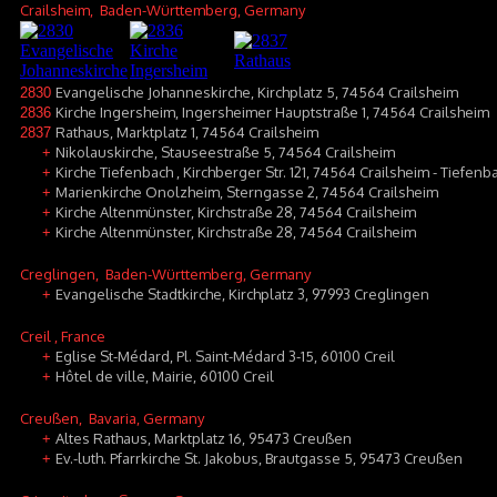
Crailsheim
, Baden-Württemberg, Germany
Evangelische Johanneskirche, Kirchplatz 5, 74564 Crailsheim
2830
Kirche Ingersheim, Ingersheimer Hauptstraße 1, 74564 Crailsheim
2836
Rathaus, Marktplatz 1, 74564 Crailsheim
2837
Nikolauskirche, Stauseestraße 5, 74564 Crailsheim
+
Kirche Tiefenbach , Kirchberger Str. 121, 74564 Crailsheim - Tiefenb
+
Marienkirche Onolzheim, Sterngasse 2, 74564 Crailsheim
+
Kirche Altenmünster, Kirchstraße 28, 74564 Crailsheim
+
Kirche Altenmünster, Kirchstraße 28, 74564 Crailsheim
+
Creglingen
, Baden-Württemberg, Germany
Evangelische Stadtkirche, Kirchplatz 3, 97993 Creglingen
+
Creil
, France
Eglise St-Médard, Pl. Saint-Médard 3-15, 60100 Creil
+
Hôtel de ville, Mairie, 60100 Creil
+
Creußen
, Bavaria, Germany
Altes Rathaus, Marktplatz 16, 95473 Creußen
+
Ev.-luth. Pfarrkirche St. Jakobus, Brautgasse 5, 95473 Creußen
+