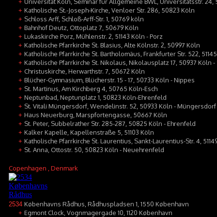
Universität Köln, Seminar für Allgemeine BWL, Universitätsstr. 24,
+
Katholische St.-Joseph-Kirche, Venloer Str. 286, 50823 Köln
+
Schloss Arff, Schloß-Arff-Str. 1, 50769 köln
+
Bahnhof Deutz, Ottoplatz 7, 50679 Köln
+
Lukaskirche Porz, Mühlenstr. 2, 51143 Köln - Porz
+
Katholische Pfarrkirche St. Blasius, Alte Kölnstr. 2, 50997 Köln
+
Katholische Pfarrkirche St. Bartholomäus, Frankfurter Str. 522, 5114
+
Katholische Pfarrkirche St. Nikolaus, Nikolausplatz 17, 50937 Köln -
+
Christuskirche, Herwarthstr. 7, 50672 Köln
+
Blücher-Gymnasium, Blücherstr. 15 - 17, 50733 Köln - Nippes
+
St. Martinus, Am Kirchberg 4, 50765 Köln-Esch
+
Neptunbad, Neptunplatz 1, 50823 Köln-Ehrenfeld
+
St. Vitali Müngersdorf, Wendelinstr. 52, 50933 Köln - Müngersdorf
+
Haus Neuerburg, Marspfortengasse, 50667 Köln
+
St. Peter, Subbelrather Str. 285-287, 50825 Köln - Ehrenfeld
+
Kalker Kapelle, Kapellenstraße 5, 51103 Köln
+
Katholische Pfarrkirche St. Laurentius, Sankt-Laurentius-Str. 4, 5114
+
St. Anna, Ottostr. 50, 50823 Köln - Neuehrenfeld
+
Copenhagen
, Denmark
Københavns Rådhus, Rådhuspladsen 1, 1550 København
2534
Egmont Clock, Vognmagergade 10, 1120 København
+