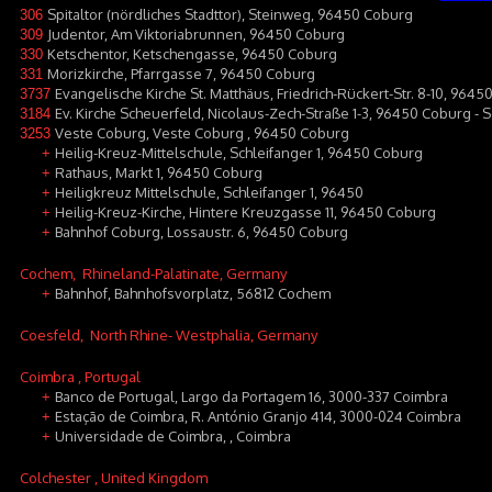
Spitaltor (nördliches Stadttor), Steinweg, 96450 Coburg
306
Judentor, Am Viktoriabrunnen, 96450 Coburg
309
Ketschentor, Ketschengasse, 96450 Coburg
330
Morizkirche, Pfarrgasse 7, 96450 Coburg
331
Evangelische Kirche St. Matthäus, Friedrich-Rückert-Str. 8-10, 964
3737
Ev. Kirche Scheuerfeld, Nicolaus-Zech-Straße 1-3, 96450 Coburg - 
3184
Veste Coburg, Veste Coburg , 96450 Coburg
3253
Heilig-Kreuz-Mittelschule, Schleifanger 1, 96450 Coburg
+
Rathaus, Markt 1, 96450 Coburg
+
Heiligkreuz Mittelschule, Schleifanger 1, 96450
+
Heilig-Kreuz-Kirche, Hintere Kreuzgasse 11, 96450 Coburg
+
Bahnhof Coburg, Lossaustr. 6, 96450 Coburg
+
Cochem
, Rhineland-Palatinate, Germany
Bahnhof, Bahnhofsvorplatz, 56812 Cochem
+
Coesfeld
, North Rhine- Westphalia, Germany
Coimbra
, Portugal
Banco de Portugal, Largo da Portagem 16, 3000-337 Coimbra
+
Estação de Coimbra, R. António Granjo 414, 3000-024 Coimbra
+
Universidade de Coimbra, , Coimbra
+
Colchester
, United Kingdom