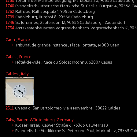
Torturm der Marktbefestigung, Marktplatz 20, 90556 Cadolzburg
1750
Evangelisch-lutherische Pfarrkirche St. Cäcilia, Burgstr. 4, 90556 
1740
Rathaus, Rathausplatz 1, 90556 Cadolzburg
1762
Cadolzburg, Burghof 8, 90556 Cadolzburg
1739
St. Johannes, Zautendorf 12, 90556 Cadolzburg - Zautendorf
1746
Amtskastenhäuschen Vogtsreichenbach, Vogtsreichenbach 17, 90
1754
Caen
, France
Tribunal de grande instance , Place Fontette, 14000 Caen
+
Calais
, France
Hôtel-de-ville, Place du Soldat Inconnu, 62007 Calais
+
Caldes
, Italy
Chiesa di San Bartolomeo, Via 4 Novembre , 38022 Caldes
2511
Calw
, Baden-Württemberg, Germany
Kloser Hirsau, Calwer Straße 6, 75365 Calw-Hirsau
+
Evangelische Stadtkirche St. Peter und Paul, Marktplatz, 75365 Ca
+