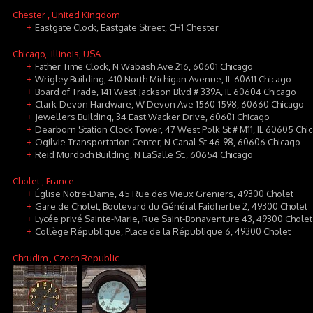
Chester
, United Kingdom
Eastgate Clock, Eastgate Street, CH1 Chester
+
Chicago
, Illinois, USA
Father Time Clock, N Wabash Ave 216, 60601 Chicago
+
Wrigley Building, 410 North Michigan Avenue, IL 60611 Chicago
+
Board of Trade, 141 West Jackson Blvd # 339A, IL 60604 Chicago
+
Clark-Devon Hardware, W Devon Ave 1560-1598, 60660 Chicago
+
Jewellers Building, 34 East Wacker Drive, 60601 Chicago
+
Dearborn Station Clock Tower, 47 West Polk St # M11, IL 60605 Chi
+
Ogilvie Transportation Center, N Canal St 46-98, 60606 Chicago
+
Reid Murdoch Building, N LaSalle St., 60654 Chicago
+
Cholet
, France
Église Notre-Dame, 45 Rue des Vieux Greniers, 49300 Cholet
+
Gare de Cholet, Boulevard du Général Faidherbe 2, 49300 Cholet
+
Lycée privé Sainte-Marie, Rue Saint-Bonaventure 43, 49300 Cholet
+
Collège République, Place de la République 6, 49300 Cholet
+
Chrudim
, Czech Republic