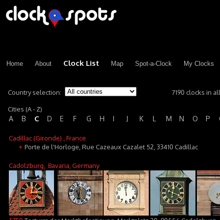
Clock List
Home
About
Map
Spot-a-Clock
My Clocks
Country selection:
7190 clocks in al
Cities (A - Z)
C
A
B
D
E
F
G
H
I
J
K
L
M
N
O
P
Cadillac (Gironde)
, France
Porte de l'Horloge, Rue Cazeaux Cazalet 52, 33410 Cadillac
+
Cadolzburg
, Bavaria, Germany