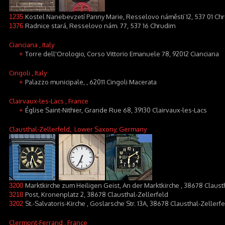
Kostel Nanebevzetí Panny Marie, Resselovo náměstí 12, 537 01 Ch
1235
Radnice stará, Resselovo nám. 77, 537 16 Chrudim
1376
Cianciana
, Italy
Torre dell'Orologio, Corso Vittorio Emanuele 78, 92012 Cianciana
+
Cingoli
, Italy
Palazzo municipale, , 62011 Cingoli Macerata
+
Clairvaux-les-Lacs
, France
Église Saint-Nithier, Grande Rue 68, 39130 Clairvaux-les-Lacs
+
Clausthal-Zellerfeld
, Lower Saxony, Germany
Marktkirche zum Heiligen Geist, An der Marktkirche , 38678 Claust
3200
Post, Kronenplatz 2, 38678 Clausthal-Zellerfeld
3218
St.-Salvatoris-Kirche , Goslarsche Str. 13A, 38678 Clausthal-Zellerf
3202
Clermont-Ferrand
, France