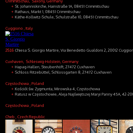
Crimmitschau
, Saxony, Germany
St. Johanniskirche, Hainstraße 1A, 08451 Crimmitschau
+
Rathaus, Markt 1, 08451 Crimmitschau
+
Käthe-Kollwitz-Schule, Schulstraße 10, 08451 Crimmitschau
+
Cuggiono
, Italy
Chiesa S. Giorgio Martire, Via Benedetto Gualdoni 2, 20012 Cuggio
2516
Cuxhaven
, Schleswig-Holstein, Germany
Hapag-Hallen, Steubenhöft, 27472 Cuxhaven
+
Schloss Ritzebüttel, Schlossgarten 8, 27472 Cuxhaven
+
Częstochowa
, Poland
Kościół św. Zygmunta, Mirowska 4, Częstochowa
+
Ratusz w Częstochowie, Aleja Najświętszej Maryi Panny 45A, 42-2
+
Częstochowa
, Poland
Cheb
, Czech Republic