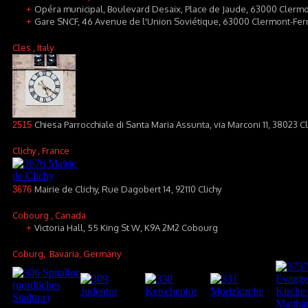
Opéra municipal, Boulevard Desaix, Place de Jaude, 63000 Clerm
+
Gare SNCF, 46 Avenue de l'Union Soviétique, 63000 Clermont-Fer
+
Cles
, Italy
Chiesa Parrocchiale di Santa Maria Assunta, via Marconi 11, 38023 C
2515
Clichy
, France
Mairie de Clichy, Rue Dagobert 14, 92110 Clichy
3676
Cobourg
, Canada
Victoria Hall, 55 King St W, K9A 2M2 Cobourg
+
Coburg
, Bavaria, Germany