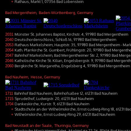
Rathaus, Markt 1, 07356 Bad Lobenstein
+
Bad Mergentheim
, Baden-Württemberg, Germany
Münster St. Johannes Baptist, Kirchstr. 4, 97980 Bad Mergentheim
2031
Deutschordenschloss, Schloß 16, 97980 Bad Mergentheim
2040
Rathaus Markelsheim, Hauptstr. 35, 97980 Bad Mergentheim - Mar
2053
Kath. Pfarrkirche St. Gumbert, Frühlingstr. 20, 97980 Bad Mergenth
2054
Bahnhof Markelsheim, Bad Mergentheimer Str. 2, 97980 Bad Merg
2047
Katholische Kirche St. Kilian, Engelsbergstr. 9, 97980 Bad Mergen
2046
Bergkirche St. Margaretha, Engelsberg 4, 97980 Bad Mergentheim
2060
Bad Nauheim
, Hesse, Germany
Bahnhof Bad Nauheim, Bahnhofsallee 12, 61231 Bad Nauheim
1711
Sprudelhof, Ludwigstr. 20, 61231 Bad Nauheim
1715
Dankeskirche, Kurstr. 9, 61231 Bad Nauheim
1704
Stadtschule an der Wilhelmskirche, Ernst-Ludwig-Ring 18, 61231 B
+
Wilhelmskirche, Ernst-Ludwig-Ring 29, 61231 Bad Nauheim
+
Bad Neustadt an der Saale
, Thuringia, Germany
Pfarrkirche Mariä Himmelfahrt , Marktplatz 22-26, 97616 Bad Neusta
+