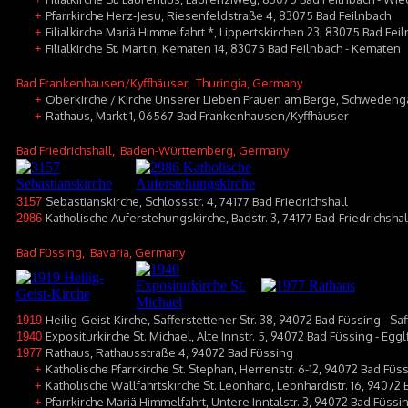
Pfarrkirche Herz-Jesu, Riesenfeldstraße 4, 83075 Bad Feilnbach
+
Filialkirche Mariä Himmelfahrt *, Lippertskirchen 23, 83075 Bad Fei
+
Filialkirche St. Martin, Kematen 14, 83075 Bad Feilnbach - Kematen
+
Bad Frankenhausen/Kyffhäuser
, Thuringia, Germany
Oberkirche / Kirche Unserer Lieben Frauen am Berge, Schweden
+
Rathaus, Markt 1, 06567 Bad Frankenhausen/Kyffhäuser
+
Bad Friedrichshall
, Baden-Württemberg, Germany
Sebastianskirche, Schlossstr. 4, 74177 Bad Friedrichshall
3157
Katholische Auferstehungskirche, Badstr. 3, 74177 Bad-Friedrichshal
2986
Bad Füssing
, Bavaria, Germany
Heilig-Geist-Kirche, Safferstettener Str. 38, 94072 Bad Füssing - Sa
1919
Expositurkirche St. Michael, Alte Innstr. 5, 94072 Bad Füssing - Egg
1940
Rathaus, Rathausstraße 4, 94072 Bad Füssing
1977
Katholische Pfarrkirche St. Stephan, Herrenstr. 6-12, 94072 Bad Füs
+
Katholische Wallfahrtskirche St. Leonhard, Leonhardistr. 16, 94072
+
Pfarrkirche Mariä Himmelfahrt, Untere Inntalstr. 3, 94072 Bad Füss
+