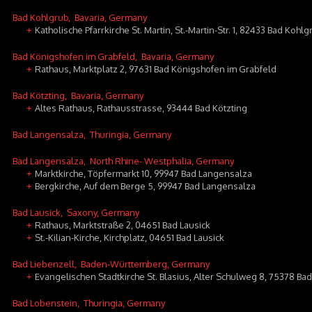
Bad Kohlgrub
, Bavaria, Germany
Katholische Pfarrkirche St. Martin, St.-Martin-Str. 1, 82433 Bad Kohlg
+
Bad Königshofen im Grabfeld
, Bavaria, Germany
Rathaus, Marktplatz 2, 97631 Bad Königshofen im Grabfeld
+
Bad Kötzting
, Bavaria, Germany
Altes Rathaus, Rathausstrasse, 93444 Bad Kötzting
+
Bad Langensalza
, Thuringia, Germany
Bad Langensalza
, North Rhine- Westphalia, Germany
Marktkirche, Töpfermarkt 10, 99947 Bad Langensalza
+
Bergkirche, Auf dem Berge 5, 99947 Bad Langensalza
+
Bad Lausick
, Saxony, Germany
Rathaus, Marktstraße 2, 04651 Bad Lausick
+
St.-Kilian-Kirche, Kirchplatz, 04651 Bad Lausick
+
Bad Liebenzell
, Baden-Württemberg, Germany
Evangelischen Stadtkirche St. Blasius, Alter Schulweg 8, 75378 Ba
+
Bad Lobenstein
, Thuringia, Germany