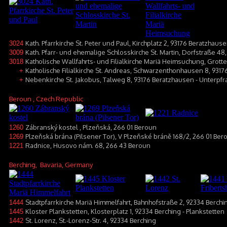
Kath. Pfarrkirche St. Peter und Paul, Kirchplatz 2, 93176 Beratzhaus
3024
Kath. Pfarr- und ehemalige Schlosskirche St. Martin, Dorfstraße 4
3009
Katholische Wallfahrts- und Filialkirche Mariä Heimsuchung, Grot
3018
Katholische Filialkirche St. Andreas, Schwarzenthonhausen 8, 93
+
Nebenkirche St. Jakobus, Talweg 8, 93176 Beratzhausen - Unterpf
+
Beroun
, Czech Republic
Zábranský kostel , Plzeňská, 266 01 Beroun
1260
Plzeňská brána (Pilsener Tor), V Plzeňské bráně 168/2, 266 01 Ber
1269
Radnice, Husovo nám. 68, 266 43 Beroun
1221
Berching
, Bavaria, Germany
Stadtpfarrkirche Mariä Himmelfahrt, Bahnhofstraße 2, 92334 Berchi
1444
Kloster Plankstetten, Klosterplatz 1, 92334 Berching - Plankstetten
1445
St. Lorenz, St.-Lorenz-Str. 4, 92334 Berching
1442