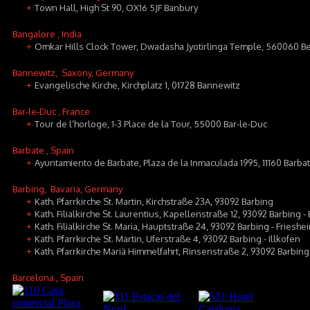
Town Hall, High St 90, OX16 5JF Banbury
+
Bangalore
, India
Omkar Hills Clock Tower, Dwadasha Jyotirlinga Temple, 560060 B
+
Bannewitz
, Saxony, Germany
Evangelische Kirche, Kirchplatz 1, 01728 Bannewitz
+
Bar-le-Duc
, France
Tour de l’horloge, 1-3 Place de la Tour, 55000 Bar-le-Duc
+
Barbate
, Spain
Ayuntamiento de Barbate, Plaza de la Inmaculada 1995, 11160 Barba
+
Barbing
, Bavaria, Germany
Kath. Pfarrkirche St. Martin, Kirchstraße 23A, 93092 Barbing
+
Kath. Filialkirche St. Laurentius, Kapellenstraße 12, 93092 Barbing -
+
Kath. Filialkirche St. Maria, Hauptstraße 24, 93092 Barbing - Frieshe
+
Kath. Pfarrkirche St. Martin, Uferstraße 4, 93092 Barbing - Illkofen
+
Kath. Pfarrkirche Mariä Himmelfahrt, Rinsenstraße 2, 93092 Barbing
+
Barcelona
, Spain