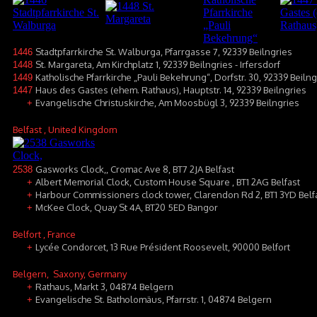
Stadtpfarrkirche St. Walburga, Pfarrgasse 7, 92339 Beilngries
1446
St. Margareta, Am Kirchplatz 1, 92339 Beilngries - Irfersdorf
1448
Katholische Pfarrkirche „Pauli Bekehrung“, Dorfstr. 30, 92339 Beiln
1449
Haus des Gastes (ehem. Rathaus), Hauptstr. 14, 92339 Beilngries
1447
Evangelische Christuskirche, Am Moosbügl 3, 92339 Beilngries
+
Belfast
, United Kingdom
Gasworks Clock,, Cromac Ave 8, BT7 2JA Belfast
2538
Albert Memorial Clock, Custom House Square , BT1 2AG Belfast
+
Harbour Commissioners clock tower, Clarendon Rd 2, BT1 3YD Belf
+
McKee Clock, Quay St 4A, BT20 5ED Bangor
+
Belfort
, France
Lycée Condorcet, 13 Rue Président Roosevelt, 90000 Belfort
+
Belgern
, Saxony, Germany
Rathaus, Markt 3, 04874 Belgern
+
Evangelische St. Batholomäus, Pfarrstr. 1, 04874 Belgern
+