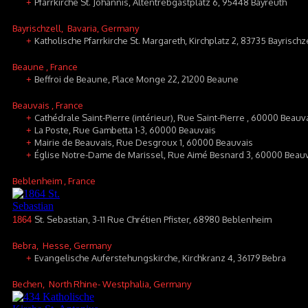
Pfarrkirche St. Johannis, Altentrebgastplatz 6, 95448 Bayreuth
+
Bayrischzell
, Bavaria, Germany
Katholische Pfarrkirche St. Margareth, Kirchplatz 2, 83735 Bayrischz
+
Beaune
, France
Beffroi de Beaune, Place Monge 22, 21200 Beaune
+
Beauvais
, France
Cathédrale Saint-Pierre (intérieur), Rue Saint-Pierre , 60000 Beauv
+
La Poste, Rue Gambetta 1-3, 60000 Beauvais
+
Mairie de Beauvais, Rue Desgroux 1, 60000 Beauvais
+
Église Notre-Dame de Marissel, Rue Aimé Besnard 3, 60000 Beau
+
Beblenheim
, France
St. Sebastian, 3-11 Rue Chrétien Pfister, 68980 Beblenheim
1864
Bebra
, Hesse, Germany
Evangelische Auferstehungskirche, Kirchkranz 4, 36179 Bebra
+
Bechen
, North Rhine- Westphalia, Germany