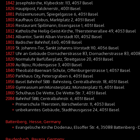
Josephskirche, Klybeckstr. 113, 4057 Basel
1842
Hauptpost, Falcknerstr., 4001 Basel
1826
Polizeimuseum, Spiegelgasse 6, 4051 Basel
1881
Kaufhaus Globus, Marktplatz 2, 4051 Basel
1803
Restaurant Spillmann, Eisengasse 1, 4051 Basel
1816
Katholische Heilig-Geist-Kirche, Thiersteinerallee 49, 4053 Basel
1812
Albantor, Sankt Alban-Vorstadt 101, 4052 Basel
1841
Badischer Bahnhof, E60, 4058 Basel
1801
St. Johanns-Tor, Sankt Johanns-Vorstadt 110, 4056 Basel
1819
Uhr an Gebäude Dornacherstrasse 83, Dornacherstrasse 83, 4008
1827
Normaluhr Barfüßerplatz, Streitgasse 20, 4051 Basel
1820
Au Bijou, Rüdengasse 3, 4001 Basel
1839
Theobald-Baerwart-Schule, Offenburgerstrasse 1, 4057 Basel
1840
Parkhaus City, Petersgraben 6, 4051 Basel
1850
Basel Bahnhof SBB - Bahnsteig, Centralbahnstr. 18, 4051 Basel
1856
Gymnasium am Münsterplatz, Münsterplatz 15, 4051 Basel
1859
Schulhaus De Wette, De Wette-Str. 7, 4051 Basel
1860
Bahnhof SBB, Centralbahnstr. 6, 4051 Basel
2084
Primarschule Thierstein, Bärschwilerstr. 11, 4053 Basel
+
unbekanntes Gebäude, Stadthausgasse 24, 4051 Basel
+
Battenberg
, Hesse, Germany
Evangelische Kirche Dodenau, Elsoffer Str. 4, 35088 Battenberg 
+
Baudenbach
, Bavaria, Germany