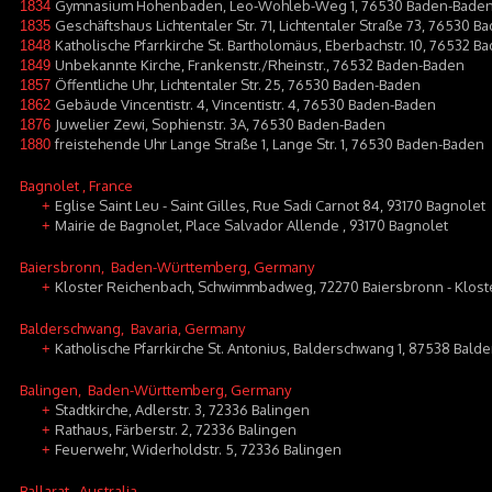
Gymnasium Hohenbaden, Leo-Wohleb-Weg 1, 76530 Baden-Bade
1834
Geschäftshaus Lichtentaler Str. 71, Lichtentaler Straße 73, 76530 
1835
Katholische Pfarrkirche St. Bartholomäus, Eberbachstr. 10, 76532
1848
Unbekannte Kirche, Frankenstr./Rheinstr., 76532 Baden-Baden
1849
Öffentliche Uhr, Lichtentaler Str. 25, 76530 Baden-Baden
1857
Gebäude Vincentistr. 4, Vincentistr. 4, 76530 Baden-Baden
1862
Juwelier Zewi, Sophienstr. 3A, 76530 Baden-Baden
1876
freistehende Uhr Lange Straße 1, Lange Str. 1, 76530 Baden-Baden
1880
Bagnolet
, France
Eglise Saint Leu - Saint Gilles, Rue Sadi Carnot 84, 93170 Bagnolet
+
Mairie de Bagnolet, Place Salvador Allende , 93170 Bagnolet
+
Baiersbronn
, Baden-Württemberg, Germany
Kloster Reichenbach, Schwimmbadweg, 72270 Baiersbronn - Klost
+
Balderschwang
, Bavaria, Germany
Katholische Pfarrkirche St. Antonius, Balderschwang 1, 87538 Bal
+
Balingen
, Baden-Württemberg, Germany
Stadtkirche, Adlerstr. 3, 72336 Balingen
+
Rathaus, Färberstr. 2, 72336 Balingen
+
Feuerwehr, Widerholdstr. 5, 72336 Balingen
+
Ballarat
, Australia