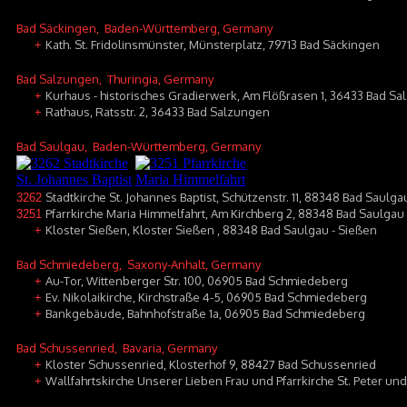
Bad Säckingen
, Baden-Württemberg, Germany
Kath. St. Fridolinsmünster, Münsterplatz, 79713 Bad Säckingen
+
Bad Salzungen
, Thuringia, Germany
Kurhaus - historisches Gradierwerk, Am Flößrasen 1, 36433 Bad S
+
Rathaus, Ratsstr. 2, 36433 Bad Salzungen
+
Bad Saulgau
, Baden-Württemberg, Germany
Stadtkirche St. Johannes Baptist, Schützenstr. 11, 88348 Bad Saulga
3262
Pfarrkirche Maria Himmelfahrt, Am Kirchberg 2, 88348 Bad Saulgau 
3251
Kloster Sießen, Kloster Sießen , 88348 Bad Saulgau - Sießen
+
Bad Schmiedeberg
, Saxony-Anhalt, Germany
Au-Tor, Wittenberger Str. 100, 06905 Bad Schmiedeberg
+
Ev. Nikolaikirche, Kirchstraße 4-5, 06905 Bad Schmiedeberg
+
Bankgebäude, Bahnhofstraße 1a, 06905 Bad Schmiedeberg
+
Bad Schussenried
, Bavaria, Germany
Kloster Schussenried, Klosterhof 9, 88427 Bad Schussenried
+
Wallfahrtskirche Unserer Lieben Frau und Pfarrkirche St. Peter u
+