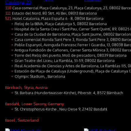
Casa comercial Plaça Catalunya, 23, Plaça Catalunya, 23, 08002 Barc
110
Estacio del Nord, 80 Strt. Alí Bei, 08013 Barcelona
111
Hotel Catalonia, Plaza España 6 - 8, 08014 Barcelona
521
Reloj de la BBVA, Plaça Catalunya 5, 08002 Barcelona
+
Hospital de la Santa Creu i Sant Pau, Carrer Sant Quintí, 89, 08025
+
Casa de la Ciudad de Barcelona, Plaça Sant Jaume, 08002 Barcelo
+
Casa comercial Ronda Sant Pere 3, Ronda Sant Pere 3, 08010 Barc
+
Poble Espanyol, Avinguda Francesc Ferrer I Guardia, 13, 08038 Bar
+
Antigua Fundición de Cañones, Carrer Santa Mònica 3, 08002 Barc
+
Torre del Reloj del puerto, Moll de pescadors, 08039 Barcelona
+
Gran Teatre del Liceu, La Rambla, 51-59, 08002 Barcelona
+
Real Academia de Ciencias y Artes de Barcelona, La Ramblas 115, 
+
Estación de Plaça de Cataluya (Underground), Plaça de Catalunya 
+
Olympic Stadium, , Barcelona
+
Bärnbach
, Styria, Austria
St. Barbara (Hundertwasser-Kirche), Piberstr. 4, 8572 Bärnbach
+
Basdahl
, Lower Saxony, Germany
St. Christophorus-Kirche , Neu Oese 9, 27432 Basdahl
+
Basel
, Switzerland