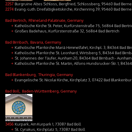
Burgruine Altes Schloss, Bergfried, Schlossberg, 95460 Bad Berne
2257
Evang.-Luth. Dreifaltigkeitskirche, Kirchenring 39, 95460 Bad Bern
2274
Bad Bertrich
, Rhineland-Palatinate, Germany
Katholische Kirche St. Peter, Kurfürstenstraße 75, 56864 Bad Bertri
+
Großes Badehaus, Kurfürstenstraße 32, 56864 Bad Bertrich
+
Bad Birnbach
, Bavaria, Germany
Katholische Pfarrkirche Mariä Himmelfahrt, Kirchpl. 3, 84364 Bad Bi
+
Katholische Pfarrkirche St. Leonhard, Wirtsberg 5, 84364 Bad Birnb
+
St. Johannes der Täufer, Aunham 20, 84364 Bad Birnbach - Aunham
+
Katholische Pfarrkirche St. Martin, Alfons-Hundsrucker-Str. 1, 8436
+
Bad Blankenburg
, Thuringia, Germany
Evangelische St. Nicolai Kirche, Kirchplatz 3, 07422 Bad Blankenbu
+
Bad Boll
, Baden-Württemberg, Germany
Kurpark, Am Kurpark 1, 73087 Bad Boll
3456
St. Cyriakus, Kirchplatz 5, 73087 Bad Boll
+