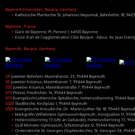
Bayerisch Eisenstein
, Bavaria, Germany
Katholische Pfarrkirche St. Johannes Nepomuk, Bahnhofstr. 18, 942
+
Bayonne
, France
Gare de Bayonne, Pl. Pereire 1, 64100 Bayonne
+
Ecole d'art de l'agglomération Côte Basque - Adour, Av. Jean Darr
+
Bayreuth
, Bavaria, Germany
Juwelier Böhnlein, Maximilianstr. 25, 95444 Bayreuth
24
Juwelier Kolanus, Maximilianstr. 7, 95444 Bayreuth
34
Juwelier Kolanus, Maximilianstraße 7, 95444 Bayreuth
333
Polizei, Friedrichstr. 14, 95444 Bayreuth
473
Evangelisch-Lutherische Spitalkirche, Hohenzollernring, 95444 Bay
474
Stadtkirche, Kirchplatz 1, 95444 Bayreuth
3328
Evangelische Kreuzkirche, Dr. -Martin-Luther-Str. 18, 95445 Bayreut
3329
Markgräfin Wilhelmine Gymnasium Bayreuth , Königsallee 17, 954
+
Hohenzollernring 73 (Uhr an Gebäude), Hohenzollernring 73, 954
+
Graf-Münster-Gymnasium, Schützenplatz 12, 95444 Bayreuth
+
Ordenskirche St. Georgen (Sophienkirche), St. Georgen 54, 95448
+