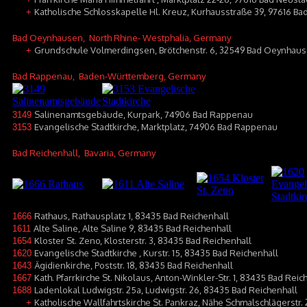
Katholische Schlosskapelle Hl. Kreuz, Kurhausstraße 39, 97616 Ba
+
Bad Oeynhausen
, North Rhine- Westphalia, Germany
Grundschule Volmerdingsen, Brötchenstr. 6, 32549 Bad Oeynhau
+
Bad Rappenau
, Baden-Württemberg, Germany
Salinenamtsgebäude, Kurpark, 74906 Bad Rappenau
3149
Evangelische Stadtkirche, Marktplatz, 74906 Bad Rappenau
3153
Bad Reichenhall
, Bavaria, Germany
Rathaus, Rathausplatz 1, 83435 Bad Reichenhall
1666
Alte Saline, Alte Saline 9, 83435 Bad Reichenhall
1611
Kloster St. Zeno, Klosterstr. 3, 83435 Bad Reichenhall
1654
Evangelische Stadtkirche , Kurstr. 15, 83435 Bad Reichenhall
1620
Ägidienkirche, Poststr. 18, 83435 Bad Reichenhall
1643
Kath. Pfarrkirche St. Nikolaus, Anton-Winkler-Str. 1, 83435 Bad Reic
1667
Ladenlokal Ludwigstr. 25a, Ludwigstr. 26, 83435 Bad Reichenhall
1688
Katholische Wallfahrtskirche St. Pankraz, Nähe Schmalschlägerstr.
+