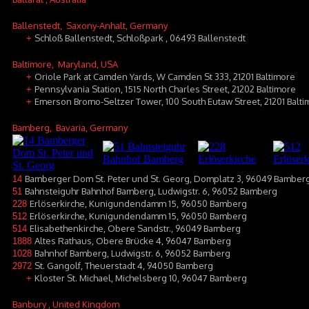
Ballenstedt
, Saxony-Anhalt, Germany
Schloß Ballenstedt, Schloßpark , 06493 Ballenstedt
+
Baltimore
, Maryland, USA
Oriole Park at Camden Yards, W Camden St 333, 21201 Baltimore
+
Pennsylvania Station, 1515 North Charles Street, 21202 Baltimore
+
Emerson Bromo-Seltzer Tower, 100 South Eutaw Street, 21201 Balt
+
Bamberg
, Bavaria, Germany
Bamberger Dom St. Peter und St. Georg, Domplatz 3, 96049 Bamber
14
Bahnsteiguhr Bahnhof Bamberg, Ludwigstr. 6, 96052 Bamberg
51
Erlöserkirche, Kunigundendamm 15, 96050 Bamberg
228
Erlöserkirche, Kunigundendamm 15, 96050 Bamberg
512
Elisabethenkirche, Obere Sandstr., 96049 Bamberg
514
Altes Rathaus, Obere Brücke 4, 96047 Bamberg
1888
Bahnhof Bamberg, Ludwigstr. 6, 96052 Bamberg
1028
St. Gangolf, Theuerstadt 4, 94050 Bamberg
2972
Kloster St. Michael, Michelsberg 10, 96047 Bamberg
+
Banbury
, United Kingdom