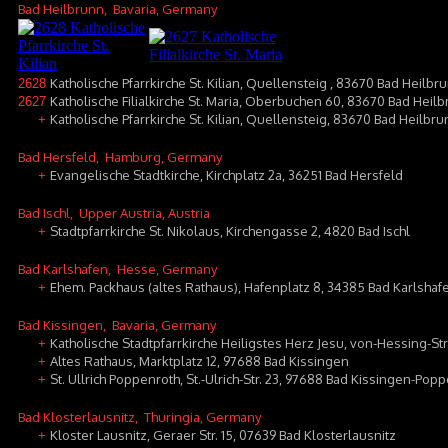
Bad Heilbrunn
, Bavaria, Germany
Katholische Pfarrkirche St. Kilian, Quellensteig , 83670 Bad Heilbr
2628
Katholische Filialkirche St. Maria, Oberbuchen 60, 83670 Bad Hei
2627
Katholische Pfarrkirche St. Kilian, Quellensteig, 83670 Bad Heilbr
+
Bad Hersfeld
, Hamburg, Germany
Evangelische Stadtkirche, Kirchplatz 2a, 36251 Bad Hersfeld
+
Bad Ischl
, Upper Austria, Austria
Stadtpfarrkirche St. Nikolaus, Kirchengasse 2, 4820 Bad Ischl
+
Bad Karlshafen
, Hesse, Germany
Ehem. Packhaus (altes Rathaus), Hafenplatz 8, 34385 Bad Karlshaf
+
Bad Kissingen
, Bavaria, Germany
Katholische Stadtpfarrkirche Heiligstes Herz Jesu, von-Hessing-S
+
Altes Rathaus, Marktplatz 12, 97688 Bad Kissingen
+
St. Ullrich Poppenroth, St.-Ulrich-Str. 23, 97688 Bad Kissingen-Pop
+
Bad Klosterlausnitz
, Thuringia, Germany
Kloster Lausnitz, Geraer Str. 15, 07639 Bad Klosterlausnitz
+