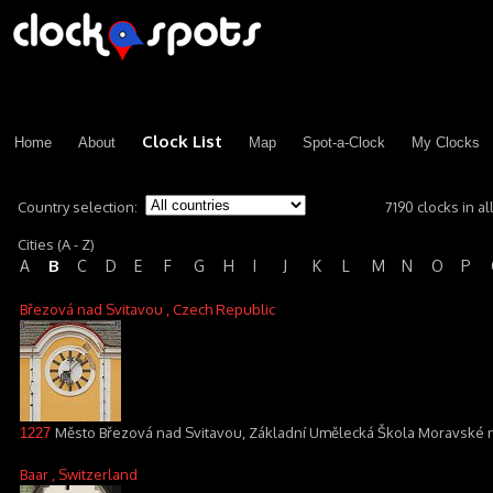
Clock List
Home
About
Map
Spot-a-Clock
My Clocks
Country selection:
7190 clocks in al
Cities (A - Z)
B
A
C
D
E
F
G
H
I
J
K
L
M
N
O
P
Březová nad Svitavou
, Czech Republic
Město Březová nad Svitavou, Základní Umělecká Škola Moravské n
1227
Baar
, Switzerland