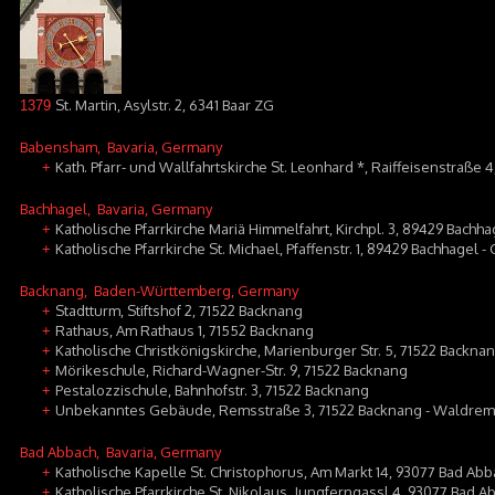
St. Martin, Asylstr. 2, 6341 Baar ZG
1379
Babensham
, Bavaria, Germany
Kath. Pfarr- und Wallfahrtskirche St. Leonhard *, Raiffeisenstraße
+
Bachhagel
, Bavaria, Germany
Katholische Pfarrkirche Mariä Himmelfahrt, Kirchpl. 3, 89429 Bachha
+
Katholische Pfarrkirche St. Michael, Pfaffenstr. 1, 89429 Bachhagel
+
Backnang
, Baden-Württemberg, Germany
Stadtturm, Stiftshof 2, 71522 Backnang
+
Rathaus, Am Rathaus 1, 71552 Backnang
+
Katholische Christkönigskirche, Marienburger Str. 5, 71522 Backna
+
Mörikeschule, Richard-Wagner-Str. 9, 71522 Backnang
+
Pestalozzischule, Bahnhofstr. 3, 71522 Backnang
+
Unbekanntes Gebäude, Remsstraße 3, 71522 Backnang - Waldre
+
Bad Abbach
, Bavaria, Germany
Katholische Kapelle St. Christophorus, Am Markt 14, 93077 Bad Abb
+
Katholische Pfarrkirche St. Nikolaus, Jungferngassl 4, 93077 Bad A
+