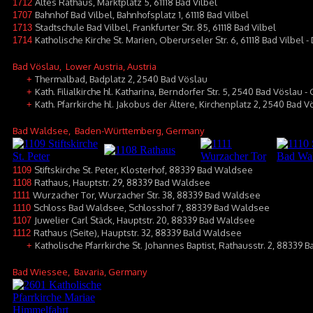
Altes Rathaus, Marktplatz 5, 61118 Bad Vilbel
1712
Bahnhof Bad Vilbel, Bahnhofsplatz 1, 61118 Bad Vilbel
1707
Stadtschule Bad Vilbel, Frankfurter Str. 85, 61118 Bad Vilbel
1713
Katholische Kirche St. Marien, Oberurseler Str. 6, 61118 Bad Vilbel -
1714
Bad Vöslau
, Lower Austria, Austria
Thermalbad, Badplatz 2, 2540 Bad Vöslau
+
Kath. Filialkirche hl. Katharina, Berndorfer Str. 5, 2540 Bad Vöslau 
+
Kath. Pfarrkirche hl. Jakobus der Ältere, Kirchenplatz 2, 2540 Bad V
+
Bad Waldsee
, Baden-Württemberg, Germany
Stiftskirche St. Peter, Klosterhof, 88339 Bad Waldsee
1109
Rathaus, Hauptstr. 29, 88339 Bad Waldsee
1108
Wurzacher Tor, Wurzacher Str. 38, 88339 Bad Waldsee
1111
Schloss Bad Waldsee, Schlosshof 7, 88339 Bad Waldsee
1110
Juwelier Carl Stäck, Hauptstr. 20, 88339 Bad Waldsee
1107
Rathaus (Seite), Hauptstr. 32, 88339 Bald Waldsee
1112
Katholische Pfarrkirche St. Johannes Baptist, Rathausstr. 2, 88339
+
Bad Wiessee
, Bavaria, Germany