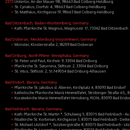
Untertor, An der Mauer 118, 98663 Bad Colberg-Heldburg
2373
St. Cyriakus, Dorfstr. 4, 98663 Bad Colberg-Heldburg
+
St. Matthäus, Kirchgasse 19, 98663 Bad Colberg-Heldburg
+
Bad Ditzenbach
, Baden-Württemberg, Germany
Kath. Pfarrkirche St. Magnus, Magnusstr. 17, 73342 Bad Ditzenbach
+
Bad Doberan
, Mecklenburg-Vorpommern, Germany
Münster, Klosterstraße 2, 18209 Bad Doberan
+
Bad Driburg
, North Rhine- Westphalia, Germany
St. Peter und Paul, Kirchstr. 9, 33014 Bad Driburg
+
Pfarrkirche St. Saturnina, Stiftsstr. 2, 33014 Bad Driburg
+
St. Vitus, Stiftsstr. 2, 51.749054 Bad Driburg-Alhausen
+
Bad Endorf
, Bavaria, Germany
Pfarrkirche St. Jakobus d. Älteren, Kirchplatz 4, 83093 Bad Endorf
+
katholische Pfarrkirche Mariä Himmelfahrt, Ströbinger Straße 65,, 
+
Kuratiekirche Mariä Himmelfahrt Hirnsberg, RO16, 83093 Bad Endo
+
Bad Feilnbach
, Bavaria, Germany
Kath. Pfarrkirche St. Martin *, Schulweg 5, 83075 Bad Feilnbach - Au
+
Filialkirche St. Korbinian, Kirchgasse 3, 83075 Bad Feilnbach - Dett
+
St. Michael Litzldorf *, Sulzbergstraße 8, 83075 Bad Feilnbach - Litz
+
Filialkirche St. Laurentius, Laurenziweg, 83075 Bad Feilnbach - Wie
+