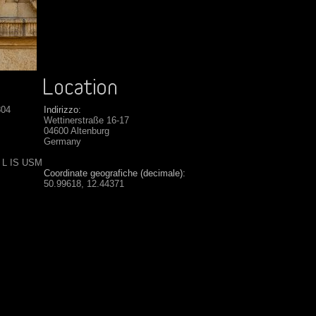
804
Indirizzo:
Wettinerstraße 16-17
04600 Altenburg
Germany
6 L IS USM
Coordinate geografiche (decimale):
50.99618, 12.44371