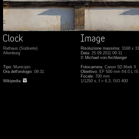
Rathaus (Südseite)
Risoluzione massima:
3168 x 3
Altenburg
Data:
25.09.2011 09:31
© Michael von Aichberger
Tipo:
Municipio
Fotocamera:
Canon 5D Mark II
Ora dell'orologio:
09:31
Obiettivo:
EF 500 mm f/4.0 L I
Focale:
700 mm
Wikipedia:
1/1250 s, f = 6,3, ISO 400