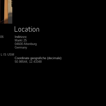
606
Indirizzo:
Markt 25
04600 Altenburg
Germany
6 L IS USM
Coordinate geografiche (decimale):
50.98544, 12.43348