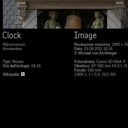
Rijksmuseum
Risoluzione massima:
2982 x 2
Amsterdam
Data:
03.09.2011 16:16
© Michael von Aichberger
Tipo:
Museo
Fotocamera:
Canon 5D Mark II
Ora dell'orologio:
04:15
Obiettivo:
EF 500 mm f/4.0 L I
Focale:
500 mm
Wikipedia:
1/800 s, f = 5.0, ISO 200