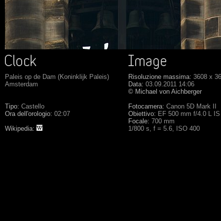
Paleis op de Dam (Koninklijk Paleis)
Risoluzione massima:
3608 x 3
Amsterdam
Data:
03.09.2011 14:06
© Michael von Aichberger
Tipo:
Castello
Fotocamera:
Canon 5D Mark II
Ora dell'orologio:
02:07
Obiettivo:
EF 500 mm f/4.0 L I
Focale:
700 mm
Wikipedia:
1/800 s, f = 5.6, ISO 400