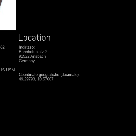
282
Indirizzo:
Bahnhofsplatz 2
91522 Ansbach
Germany
L IS USM
Coordinate geografiche (decimale):
49.29793, 10.57607