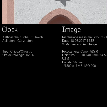
Katholische Kirche St. Jakob
Risoluzione massima:
7156 x 7
Adlkofen - Günzkofen
Data:
18.06.2017 14:53
© Michael von Aichberger
Tipo:
Chiesa/Chiostro
Fotocamera:
Canon 5DsR
Ora dell'orologio:
02:56
Obiettivo:
EF 100-400 mm f/4.5-5
USM
Focale:
560 mm
1/1300 s, f = 8, ISO 200