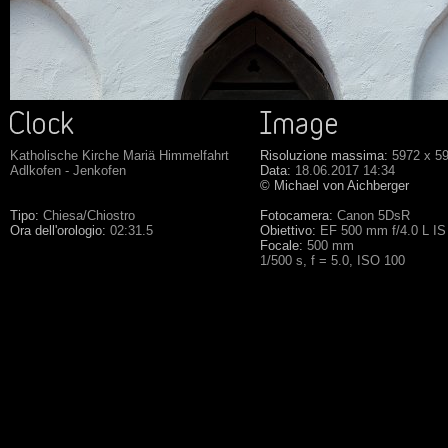
Katholische Kirche Mariä Himmelfahrt
Risoluzione massima:
5972 x 5
Adlkofen - Jenkofen
Data:
18.06.2017 14:34
© Michael von Aichberger
Tipo:
Chiesa/Chiostro
Fotocamera:
Canon 5DsR
Ora dell'orologio:
02:31.5
Obiettivo:
EF 500 mm f/4.0 L I
Focale:
500 mm
1/500 s, f = 5.0, ISO 100