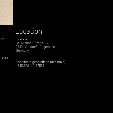
812
Indirizzo:
St.-Michael-Straße 15
94424 Arnstorf - Jägerndorf
Germany
S USM
Coordinate geografiche (decimale):
48.53709, 12.77557