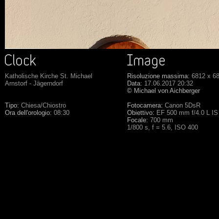
Katholische Kirche St. Michael
Risoluzione massima:
6812 x 6
Arnstorf - Jägerndorf
Data:
17.06.2017 20:32
© Michael von Aichberger
Tipo:
Chiesa/Chiostro
Fotocamera:
Canon 5DsR
Ora dell'orologio:
08:30
Obiettivo:
EF 500 mm f/4.0 L I
Focale:
700 mm
1/800 s, f = 5.6, ISO 400