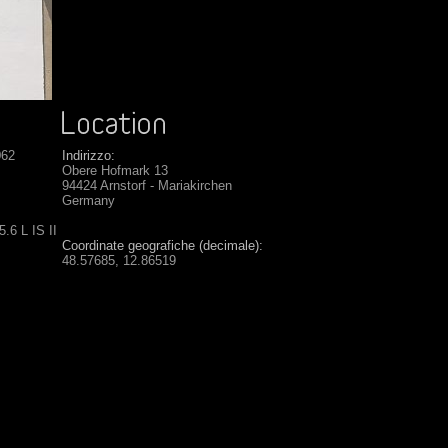
062
Indirizzo:
Obere Hofmark 13
94424 Arnstorf - Mariakirchen
Germany
.6 L IS II
Coordinate geografiche (decimale):
48.57685, 12.86519