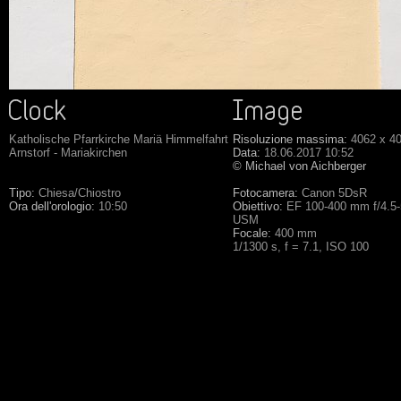
Katholische Pfarrkirche Mariä Himmelfahrt
Risoluzione massima:
4062 x 4
Arnstorf - Mariakirchen
Data:
18.06.2017 10:52
© Michael von Aichberger
Tipo:
Chiesa/Chiostro
Fotocamera:
Canon 5DsR
Ora dell'orologio:
10:50
Obiettivo:
EF 100-400 mm f/4.5-5
USM
Focale:
400 mm
1/1300 s, f = 7.1, ISO 100