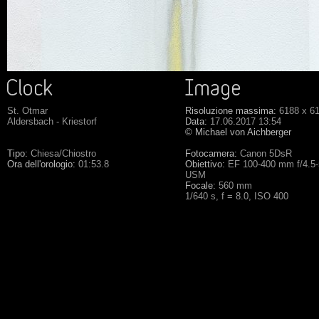
St. Otmar
Risoluzione massima:
6188 x 6
Aldersbach - Kriestorf
Data:
17.06.2017 13:54
© Michael von Aichberger
Tipo:
Chiesa/Chiostro
Fotocamera:
Canon 5DsR
Ora dell'orologio:
01:53.8
Obiettivo:
EF 100-400 mm f/4.5-5
USM
Focale:
560 mm
1/640 s, f = 8.0, ISO 400