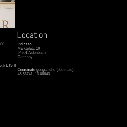
000
Indirizzo:
Marktplatz 19
94501 Aidenbach
Germany
.6 L IS II
Coordinate geografiche (decimale):
48.56741, 13.08843