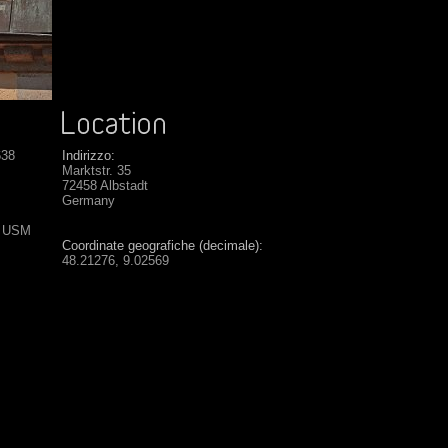
638
Indirizzo:
Marktstr. 35
72458 Albstadt
Germany
S USM
Coordinate geografiche (decimale):
48.21276, 9.02569