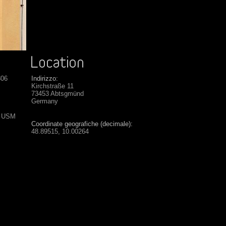
806
Indirizzo:
Kirchstraße 11
73453 Abtsgmünd
Germany
S USM
Coordinate geografiche (decimale):
48.89515, 10.00264