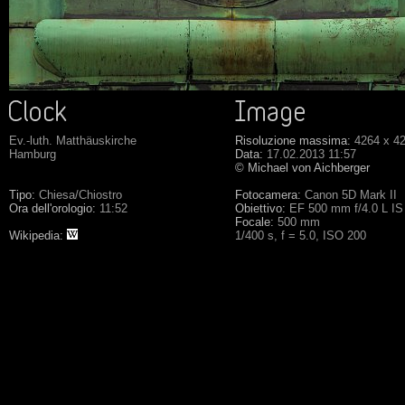
Ev.-luth. Matthäuskirche
Risoluzione massima:
4264 x 4
Hamburg
Data:
17.02.2013 11:57
© Michael von Aichberger
Tipo:
Chiesa/Chiostro
Fotocamera:
Canon 5D Mark II
Ora dell'orologio:
11:52
Obiettivo:
EF 500 mm f/4.0 L I
Focale:
500 mm
Wikipedia:
1/400 s, f = 5.0, ISO 200