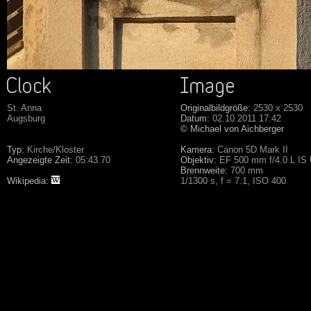
St. Anna
Originalbildgröße:
2530 x 2530
Augsburg
Datum:
02.10.2011 17:42
© Michael von Aichberger
Typ:
Kirche/Kloster
Kamera:
Canon 5D Mark II
Angezeigte Zeit:
05:43.70
Objektiv:
EF 500 mm f/4.0 L IS
Brennweite:
700 mm
Wikipedia:
1/1300 s, f = 7.1, ISO 400