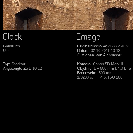
Gänsturm
Originalbildgröße:
4638 x 4638
Ulm
Datum:
02.10.2011 10:12
© Michael von Aichberger
Typ:
Stadttor
Kamera:
Canon 5D Mark II
Angezeigte Zeit:
10:12
Objektiv:
EF 500 mm f/4.0 L IS
Brennweite:
500 mm
1/3200 s, f = 4.5, ISO 200