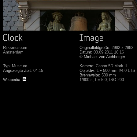
Rijksmuseum
Originalbildgröße:
2982 x 2982
Amsterdam
Datum:
03.09.2011 16:16
© Michael von Aichberger
Typ:
Museum
Kamera:
Canon 5D Mark II
Angezeigte Zeit:
04:15
Objektiv:
EF 500 mm f/4.0 L IS
Brennweite:
500 mm
Wikipedia:
1/800 s, f = 5.0, ISO 200