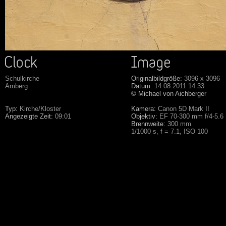
Schulkirche
Originalbildgröße:
3096 x 3096
Amberg
Datum:
14.08.2011 14:33
© Michael von Aichberger
Typ:
Kirche/Kloster
Kamera:
Canon 5D Mark II
Angezeigte Zeit:
09:01
Objektiv:
EF 70-300 mm f/4-5.6
Brennweite:
300 mm
1/1000 s, f = 7.1, ISO 100