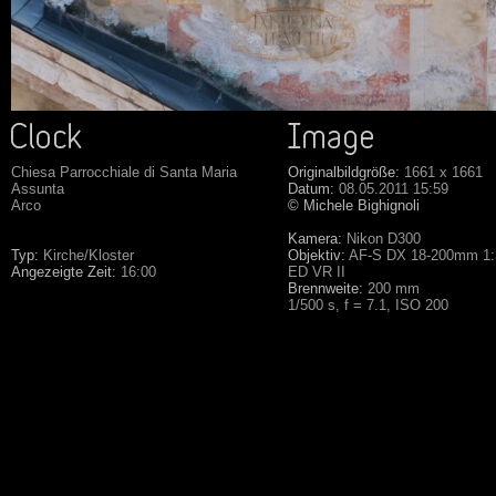
Chiesa Parrocchiale di Santa Maria
Originalbildgröße:
1661 x 1661
Assunta
Datum:
08.05.2011 15:59
Arco
©
Michele Bighignoli
Kamera:
Nikon D300
Typ:
Kirche/Kloster
Objektiv:
AF-S DX 18-200mm 1:3
Angezeigte Zeit:
16:00
ED VR II
Brennweite:
200 mm
1/500 s, f = 7.1, ISO 200