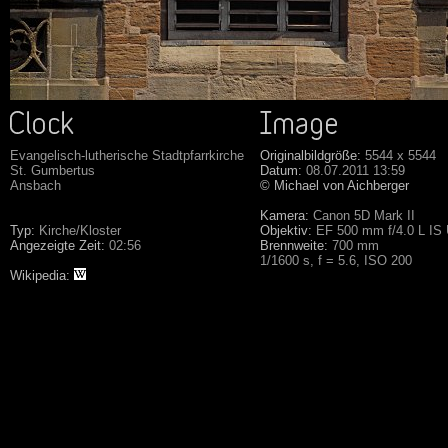
Evangelisch-lutherische Stadtpfarrkirche
Originalbildgröße:
5544 x 5544
St. Gumbertus
Datum:
08.07.2011 13:59
Ansbach
© Michael von Aichberger
Kamera:
Canon 5D Mark II
Typ:
Kirche/Kloster
Objektiv:
EF 500 mm f/4.0 L IS
Angezeigte Zeit:
02:56
Brennweite:
700 mm
1/1600 s, f = 5.6, ISO 200
Wikipedia: