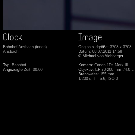
Bahnhof Ansbach (innen)
Originalbildgröße:
3708 x 3708
Ansbach
Datum:
08.07.2011 14:58
© Michael von Aichberger
Typ:
Bahnhof
Kamera:
Canon 1Ds Mark III
Angezeigte Zeit:
00:00
Objektiv:
EF 70-200 mm f/4.0 L
Brennweite:
155 mm
1/200 s, f = 5.6, ISO 0