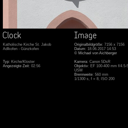
Katholische Kirche St. Jakob
Originalbildgröße:
7156 x 7156
Adlkofen - Günzkofen
Datum:
18.06.2017 14:53
© Michael von Aichberger
Typ:
Kirche/Kloster
Kamera:
Canon 5DsR
Angezeigte Zeit:
02:56
Objektiv:
EF 100-400 mm f/4.5-5.
USM
Brennweite:
560 mm
1/1300 s, f = 8, ISO 200