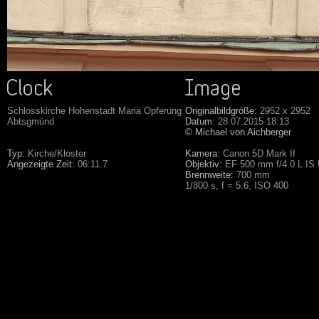
Schlosskirche Hohenstadt Mariä Opferung
Originalbildgröße:
2952 x 2952
Abtsgmünd
Datum:
28.07.2015 18:13
© Michael von Aichberger
Typ:
Kirche/Kloster
Kamera:
Canon 5D Mark II
Angezeigte Zeit:
06:11.7
Objektiv:
EF 500 mm f/4.0 L IS
Brennweite:
700 mm
1/800 s, f = 5.6, ISO 400