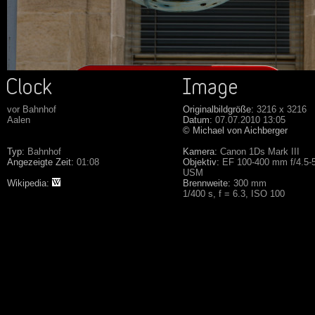
vor Bahnhof
Originalbildgröße:
3216 x 3216
Aalen
Datum:
07.07.2010 13:05
© Michael von Aichberger
Typ:
Bahnhof
Kamera:
Canon 1Ds Mark III
Angezeigte Zeit:
01:08
Objektiv:
EF 100-400 mm f/4.5-5
USM
Wikipedia:
Brennweite:
300 mm
1/400 s, f = 6.3, ISO 100