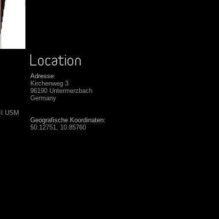
Adresse:
Kirchenweg 3
96190 Untermerzbach
Germany
 II USM
Geografische Koordinaten:
50.12751, 10.85760