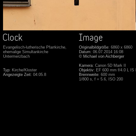
Evangelisch-lutherische Pfarrkirche,
Originalbildgröße:
6860 x 6860
ehemalige Simultankirche
Datum:
06.07.2014 16:08
Untermerzbach
© Michael von Aichberger
Kamera:
Canon 5D Mark II
Typ:
Kirche/Kloster
Objektiv:
EF 600 mm f/4.0 L IS
Angezeigte Zeit:
04:05.8
Brennweite:
600 mm
1/800 s, f = 5.6, ISO 200