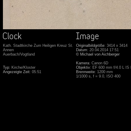
Kath. Stadtkirche Zum Heiligen Kreuz St.
Originalbildgröße:
3414 x 3414
Annen
Datum:
20.04.2014 17:51
Auerbach/Vogtland
© Michael von Aichberger
Kamera:
Canon 6D
Typ:
Kirche/Kloster
Objektiv:
EF 600 mm f/4.0 L IS
Angezeigte Zeit:
05:51
Brennweite:
1200 mm
1/1000 s, f = 9.0, ISO 400