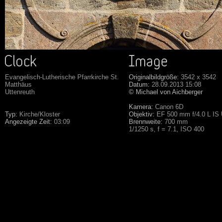
Evangelisch-Lutherische Pfarrkirche St.
Originalbildgröße:
3542 x 3542
Matthäus
Datum:
28.09.2013 15:08
Uttenreuth
© Michael von Aichberger
Kamera:
Canon 6D
Typ:
Kirche/Kloster
Objektiv:
EF 500 mm f/4.0 L IS
Angezeigte Zeit:
03:09
Brennweite:
700 mm
1/1250 s, f = 7.1, ISO 400