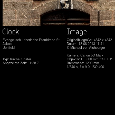
Evangelisch-lutherische Pfarrkirche St.
Originalbildgröße:
4842 x 4842
Jakob
Datum:
18.08.2013 11:41
Uehlfeld
© Michael von Aichberger
Kamera:
Canon 5D Mark II
Typ:
Kirche/Kloster
Objektiv:
EF 600 mm f/4.0 L IS
Angezeigte Zeit:
11:38.7
Brennweite:
1200 mm
1/640 s, f = 9.0, ISO 400