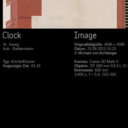
St. Georg
Originalbildgröße:
4046 x 4046
Aub - Baldersheim
Datum:
23.08.2013 15:23
© Michael von Aichberger
Typ:
Kirche/Kloster
Kamera:
Canon 5D Mark II
Angezeigte Zeit:
03:19
Objektiv:
EF 600 mm f/4.0 L IS
Brennweite:
600 mm
1/400 s, f = 5.6, ISO 200