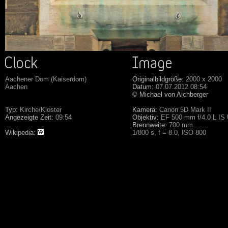
Aachener Dom (Kaiserdom)
Originalbildgröße:
2000 x 2000
Aachen
Datum:
07.07.2012 08:54
© Michael von Aichberger
Typ:
Kirche/Kloster
Kamera:
Canon 5D Mark II
Angezeigte Zeit:
09:54
Objektiv:
EF 500 mm f/4.0 L IS
Brennweite:
700 mm
Wikipedia:
1/800 s, f = 8.0, ISO 800